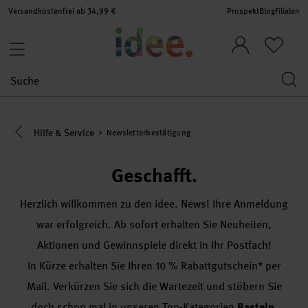
Versandkostenfrei ab 34,99 €
Prospekt
Blog
Filialen
Eine Kategorie zurück navigieren
Hilfe & Service
Newsletterbestätigung
Geschafft.
Herzlich willkommen zu den idee. News! Ihre Anmeldung
war erfolgreich. Ab sofort erhalten Sie Neuheiten,
Aktionen und Gewinnspiele direkt in Ihr Postfach!
In Kürze erhalten Sie Ihren 10 % Rabattgutschein* per
Mail. Verkürzen Sie sich die Wartezeit und stöbern Sie
doch schon mal in unseren Top-Kategorien
Basteln
,