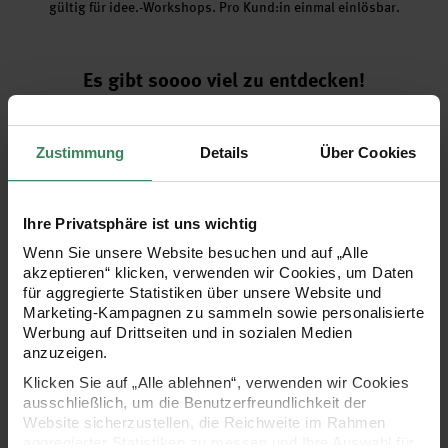
gültig für idee.-Workshops. Pro Kund:in einmal einlösbar.
Es gibt soooo viel zu entdecken!
Zustimmung
Details
Über Cookies
Ihre Privatsphäre ist uns wichtig
Wenn Sie unsere Website besuchen und auf „Alle
akzeptieren“ klicken, verwenden wir Cookies, um Daten
für aggregierte Statistiken über unsere Website und
Marketing-Kampagnen zu sammeln sowie personalisierte
Werbung auf Drittseiten und in sozialen Medien
Basteln
Künstlerbedarf
anzuzeigen.
Klicken Sie auf „Alle ablehnen“, verwenden wir Cookies
ausschließlich, um die Benutzerfreundlichkeit der
Website sicherzustellen, die Reichweite im Rahmen
aggregierter Statistiken zu messen und Ihre Auswahl für