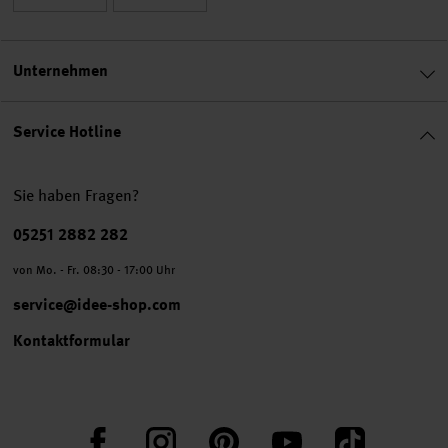
Unternehmen
Service Hotline
Sie haben Fragen?
Telefonnummer
05251 2882 282
von Mo. - Fr. 08:30 - 17:00 Uhr
service@idee-shop.com
Kontaktformular
Facebook
Instagram
Pinterest
YouTube
TikTok