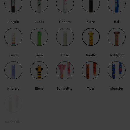
Pinguin
Panda
Einhorn
Katze
Hai
Lama
Dino
Hase
Giraffe
Teddybär
Nilpferd
Biene
Schmetterling
Tiger
Monster
Marienkäfer