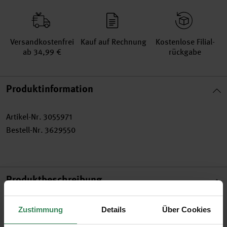
Versand­kosten­frei
Kauf auf Rechnung
Kosten­lose Filial­
ab 34,99 €
rückgabe
Produktinformation
Artikel-Nr.
3055971
Bestell-Nr.
3629550
Produktbeschreibung
Der löschbare Gelstift von Legami macht das Leben bunt und
Zustimmung
Details
Über Cookies
einfach Lust zum Schreiben! Ob mit Biene, Panda oder