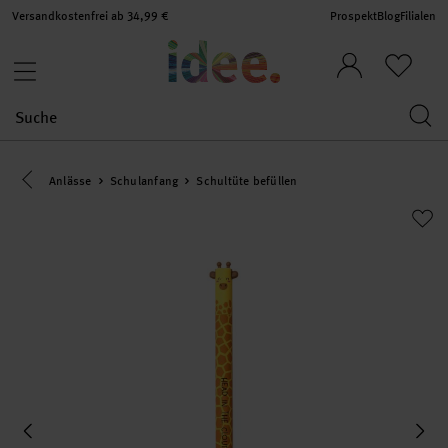
Versandkostenfrei ab 34,99 €
Prospekt
Blog
Filialen
Eine Kategorie zurück navigieren
Anlässe
Schulanfang
Schultüte befüllen