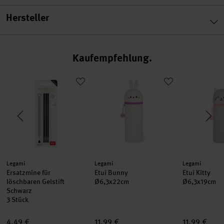
Hersteller
Kaufempfehlung
riends Gelstifte 2 Stück
Ersatzmine für löschbaren Gelstift Schwarz
Etui Bunny
Etui Kitty
Hersteller:
Hersteller:
Hersteller:
Legami
Legami
Legami
Ersatzmine für
Etui Bunny
Etui Kitty
löschbaren Gelstift
Ø6,3x22cm
Ø6,3x19cm
Schwarz
3 Stück
4,49 €
11,99 €
11,99 €