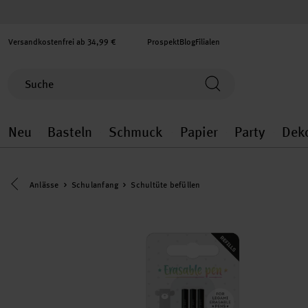
Versandkostenfrei ab 34,99 €
Prospekt
Blog
Filialen
Neu
Basteln
Schmuck
Papier
Party
Dek
Neu general.openMenu
Basteln general.openMenu
Schmuck general.ope
Papier gener
Party
Eine Kategorie zurück navigieren
Anlässe
Schulanfang
Schultüte befüllen