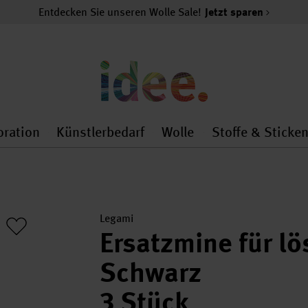
Entdecken Sie unseren Wolle Sale!
Jetzt sparen
oration
Künstlerbedarf
Wolle
Stoffe & Sticke
nMenu
al.openMenu
 general.openMenu
Dekoration general.openMenu
Künstlerbedarf general.
Wolle general.o
Legami
Ersatzmine für lö
Schwarz
3 Stück