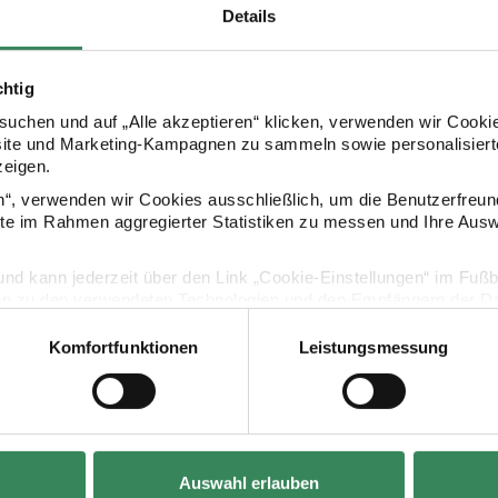
Details
chtig
uchen und auf „Alle akzeptieren“ klicken, verwenden wir Cookie
site und Marketing-Kampagnen zu sammeln sowie personalisierte
Kaufempfehlung
zeigen.
en“, verwenden wir Cookies ausschließlich, um die Benutzerfreun
ite im Rahmen aggregierter Statistiken zu messen und Ihre Aus
ift
Legami löschbarer Gelstift
Legami löschb
lig und kann jederzeit über den Link „Cookie-Einstellungen“ im Fuß
en zu den verwendeten Technologien und den Empfängern der Dat
Komfortfunktionen
Leistungsmessung
Vertrag widerrufen
Auswahl erlauben