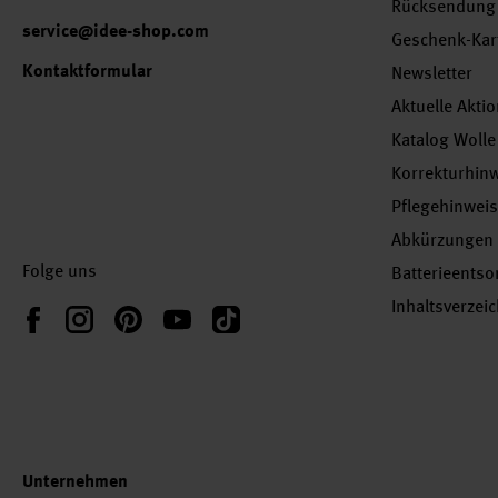
Rücksendung
service@idee-shop.com
Geschenk-Kar
Kontaktformular
Newsletter
Aktuelle Akti
Katalog Wolle
Korrekturhin
Pflegehinwei
Abkürzungen
Folge uns
Batterieents
Inhaltsverzei
Instagram
Pinterest
YouTube
TikTok
Facebook
Unternehmen