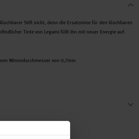
löschbarer Stift nicht, denn die Ersatzmine für den löschbaren
findlicher Tinte von Legami füllt ihn mit neuer Energie auf.
t einem Minendurchmesser von 0,7mm