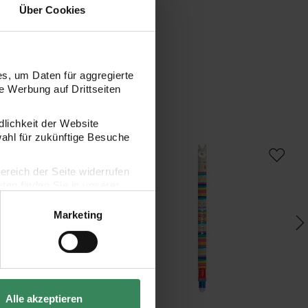
Über Cookies
s, um Daten für aggregierte
 Werbung auf Drittseiten
dlichkeit der Website
wahl für zukünftige Besuche
arer Gelstift
Legami löschbarer Gelstift
Le
bereich der Seite widerrufen
en finden Sie in unserer
Marketing
Alle akzeptieren