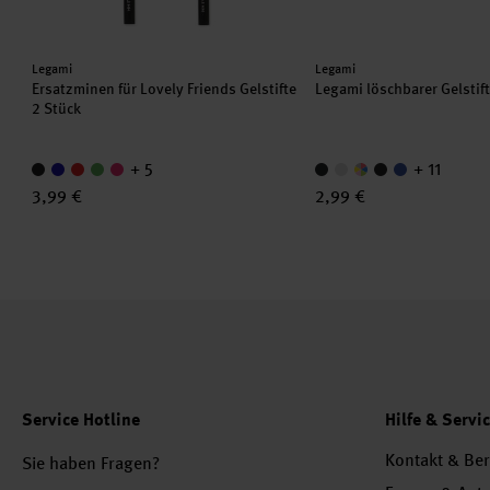
Hersteller:
Hersteller:
Legami
Legami
Ersatzminen für Lovely Friends Gelstifte
Legami löschbarer Gelstif
2 Stück
+ 5
+ 11
3,99 €
2,99 €
Service Hotline
Hilfe & Servi
Kontakt & Be
Sie haben Fragen?