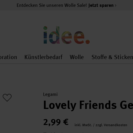
Entdecken Sie unseren Wolle Sale!
Jetzt sparen
oration
Künstlerbedarf
Wolle
Stoffe & Sticke
nMenu
al.openMenu
 general.openMenu
Dekoration general.openMenu
Künstlerbedarf general.
Wolle general.o
Legami
Lovely Friends Ge
2,99 €
inkl. MwSt. / zzgl. Versandkosten