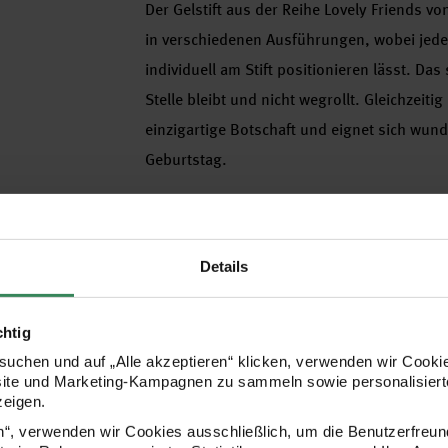
Der Gelstift aus der Reihe Lovely Friends vo
in verschiedenen Ausführungen, wobei jeder 
individuell am Stift positionieren lässt. Da
Stelle bleibt und nicht wegrollt. Gleichzeiti
einzigartige Botschaft und eignet sich wun
Geburtstag.
- ideal für Schreibspaß in der Schule, im 
- mit niedlichem 3D-Tiermotiv, einer Aufsch
Details
- Material: Kunststoff
chtig
uchen und auf „Alle akzeptieren“ klicken, verwenden wir Cookie
Hersteller
site und Marketing-Kampagnen zu sammeln sowie personalisierte
zeigen.
en“, verwenden wir Cookies ausschließlich, um die Benutzerfreun