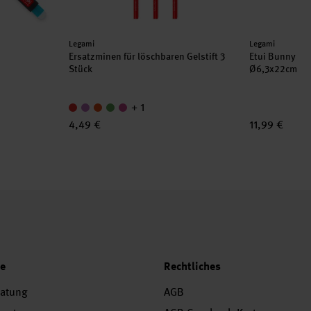
Hersteller:
Hersteller:
Legami
Legami
t
Ersatzminen für löschbaren Gelstift 3
Etui Bunny
Stück
Ø6,3x22cm
+ 1
4,49 €
11,99 €
ce
Rechtliches
ratung
AGB