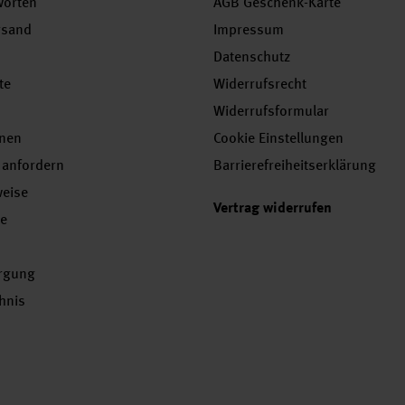
worten
AGB Geschenk-Karte
rsand
Impressum
Datenschutz
te
Widerrufsrecht
Widerrufsformular
onen
Cookie Einstellungen
 anfordern
Barrierefreiheitserklärung
weise
Vertrag widerrufen
se
orgung
chnis