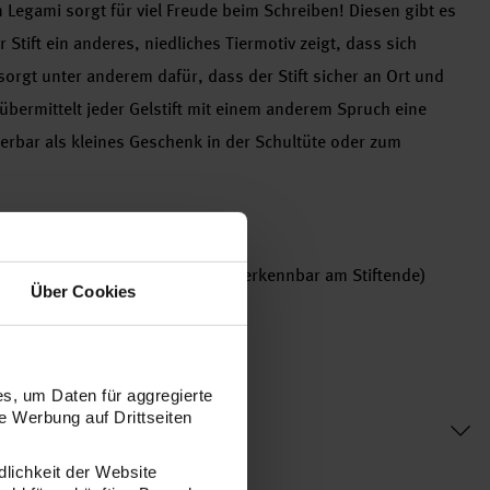
n Legami sorgt für viel Freude beim Schreiben! Diesen gibt es
Stift ein anderes, niedliches Tiermotiv zeigt, dass sich
s sorgt unter anderem dafür, dass der Stift sicher an Ort und
g übermittelt jeder Gelstift mit einem anderem Spruch eine
derbar als kleines Geschenk in der Schultüte oder zum
Büro, zuhause oder unterwegs
rift, verschiedenen Tintenfarben (erkennbar am Stiftende)
Über Cookies
s, um Daten für aggregierte
 Werbung auf Drittseiten
dlichkeit der Website