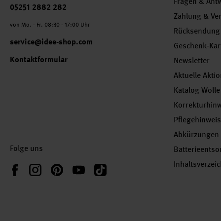
Fragen & Ant
Telefonnummer
05251 2882 282
Zahlung & Ve
von Mo. - Fr. 08:30 - 17:00 Uhr
Rücksendung
service@idee-shop.com
Geschenk-Kar
Kontaktformular
Newsletter
Aktuelle Akti
Katalog Wolle
Korrekturhin
Pflegehinwei
Abkürzungen
Folge uns
Batterieents
Inhaltsverzei
Instagram
Pinterest
YouTube
TikTok
Facebook