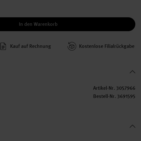
In den Warenkorb
Kauf auf Rechnung
Kosten­lose Filial­rückgabe
Artikel-Nr.
3057966
Bestell-Nr.
3691595