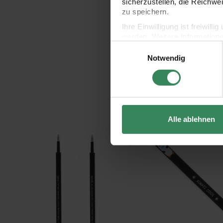
sicherzustellen, die Reichwe
zu speichern.
Ihre Einwilligung ist freiwil
werden. Weitere Information
Einwilligungsauswahl
Datenschutzerklärung.
Notwendig
Impressum
Datenschutz
Alle ablehnen
Ersatzminen für Lovely Friends Gelstifte 2 Stück
Legami löschbarer Gelst