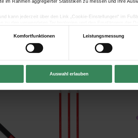
ite im Rahmen aggregierter Statistiken zu messen und Ihre Aus
lig und kann jederzeit über den Link „Cookie-Einstellungen“ im Fuß
en zu den verwendeten Technologien und den Empfängern der Dat
Komfortfunktionen
Leistungsmessung
Vertrag widerrufen
Kaufempfehlung
Auswahl erlauben
ift
Ersatzminen für löschbaren Gelstift 3 Stück
Etui Bunny