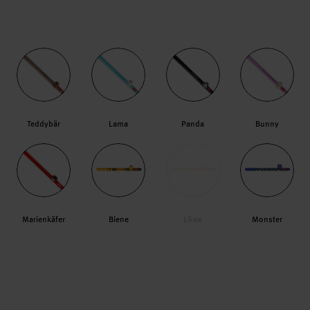
Teddybär
Lama
Panda
Bunny
Marienkäfer
Biene
Löwe
Monster