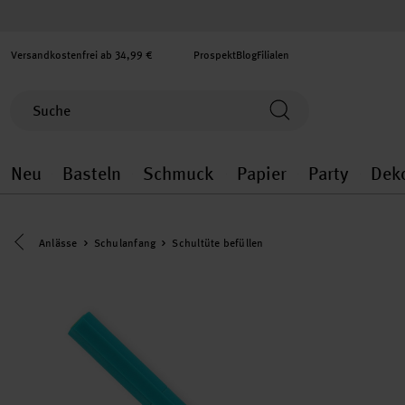
Versandkostenfrei ab 34,99 €
Prospekt
Blog
Filialen
Neu
Basteln
Schmuck
Papier
Party
Dek
Neu general.openMenu
Basteln general.openMenu
Schmuck general.ope
Papier gener
Party
Eine Kategorie zurück navigieren
Anlässe
Schulanfang
Schultüte befüllen