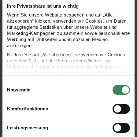
Ihre Privatsphäre ist uns wichtig
Wenn Sie unsere Website besuchen und auf „Alle
Produktbeschreibung
akzeptieren“ klicken, verwenden wir Cookies, um Daten
für aggregierte Statistiken über unsere Website und
Verleihen Sie Ihren Geschenken und Dekorationen durch das
Marketing-Kampagnen zu sammeln sowie personalisierte
Werbung auf Drittseiten und in sozialen Medien
vielseitig verwendbare Drahtkantenband eine persönliche
anzuzeigen.
Note.
Klicken Sie auf „Alle ablehnen“, verwenden wir Cookies
ausschließlich, um die Benutzerfreundlichkeit der
Website sicherzustellen, die Reichweite im Rahmen
aggregierter Statistiken zu messen und Ihre Auswahl für
- Zum Verpacken von Geschenken oder zum Dekorieren
zukünftige Besuche zu speichern.
Einwilligungsauswahl
- Stabiler Halt durch dünne Drähte an beiden Seiten
Ihre Einwilligung ist freiwillig und kann jederzeit über den
Notwendig
Link „Cookie-Einstellungen“ im Fußbereich der Seite
- Breite: 60mm
widerrufen werden. Weitere Informationen zu den
verwendeten Technologien und den Empfängern der
Komfortfunktionen
- Länge: 3m auf der Rolle
Daten finden Sie in unserer Datenschutzerklärung.
Impressum
Datenschutz
Vertrag widerrufen
Leistungsmessung
Hersteller