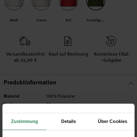
Weiß
Creme
Rot
Dunkelgrün
Versand­kosten­frei
Kauf auf Rechnung
Kosten­lose Filial­
ab 34,99 €
rückgabe
Produktinformation
Material
100% Polyester
Breite
60mm
Artikel-Nr.
3054023
Zustimmung
Details
Über Cookies
Bestell-Nr.
3600009