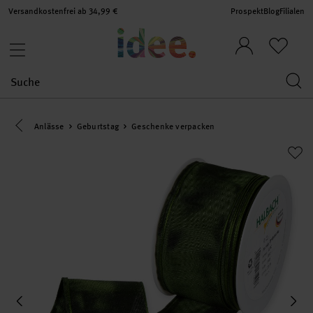
Versandkostenfrei ab 34,99 €
Prospekt
Blog
Filialen
Eine Kategorie zurück navigieren
Anlässe
Geburtstag
Geschenke verpacken