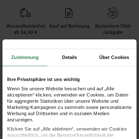
Versand­kosten­frei
Kauf auf Rechnung
Kosten­lose Filial­
ab 34,99 €
rückgabe
Produktinformation
Zustimmung
Details
Über Cookies
Material
100% Polyester
Breite
40mm
Ihre Privatsphäre ist uns wichtig
Artikel-Nr.
3054016
Wenn Sie unsere Website besuchen und auf „Alle
akzeptieren“ klicken, verwenden wir Cookies, um Daten
Bestell-Nr.
3599921
für aggregierte Statistiken über unsere Website und
Marketing-Kampagnen zu sammeln sowie personalisierte
Werbung auf Drittseiten und in sozialen Medien
anzuzeigen.
Produktbeschreibung
Klicken Sie auf „Alle ablehnen“, verwenden wir Cookies
ausschließlich, um die Benutzerfreundlichkeit der