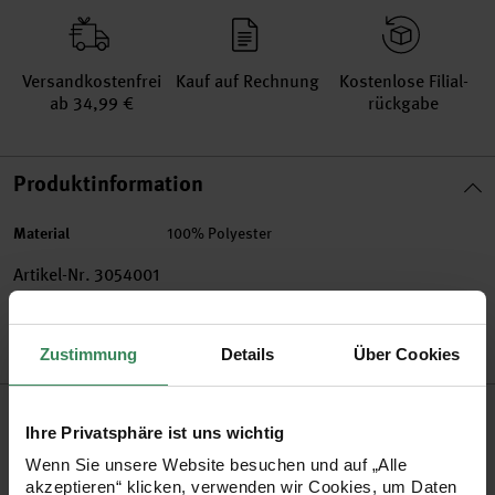
Versand­kosten­frei
Kauf auf Rechnung
Kosten­lose Filial­
ab 34,99 €
rückgabe
Produktinformation
Material
100% Polyester
Artikel-Nr.
3054001
Bestell-Nr.
3599600
Zustimmung
Details
Über Cookies
Produktbeschreibung
Ihre Privatsphäre ist uns wichtig
Setzen Sie Akzente! Als i-Tüpfelchen für Ihr Geschenk bietet
Wenn Sie unsere Website besuchen und auf „Alle
akzeptieren“ klicken, verwenden wir Cookies, um Daten