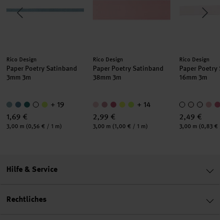
Hersteller:
Hersteller:
Hersteller:
Rico Design
Rico Design
Rico Design
Paper Poetry Satinband
Paper Poetry Satinband
Paper Poetry
3mm 3m
38mm 3m
16mm 3m
+ 19
+ 14
1,69 €
2,99 €
2,49 €
Inhalt:
Inhalt:
Inhalt:
3,00 m
(0,56 € / 1 m)
3,00 m
(1,00 € / 1 m)
3,00 m
(0,83 € 
Hilfe & Service
Rechtliches