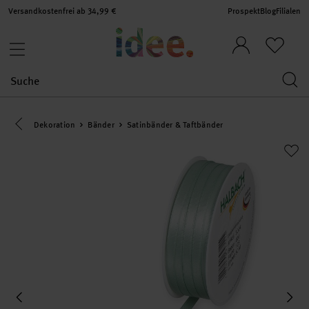
Versandkostenfrei ab 34,99 €
Prospekt
Blog
Filialen
Eine Kategorie zurück navigieren
Dekoration
Bänder
Satinbänder & Taftbänder