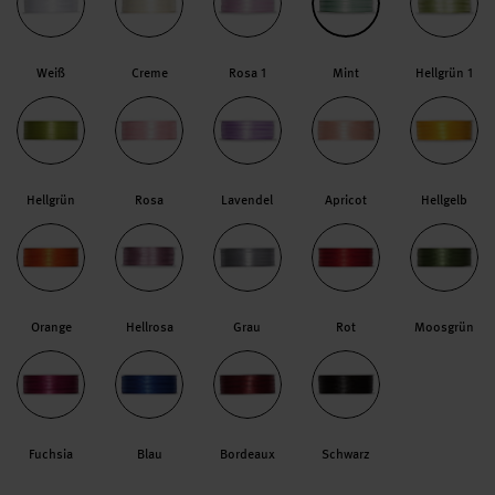
Weiß
Creme
Rosa 1
Mint
Hellgrün 1
Hellgrün
Rosa
Lavendel
Apricot
Hellgelb
Orange
Hellrosa
Grau
Rot
Moosgrün
Fuchsia
Blau
Bordeaux
Schwarz