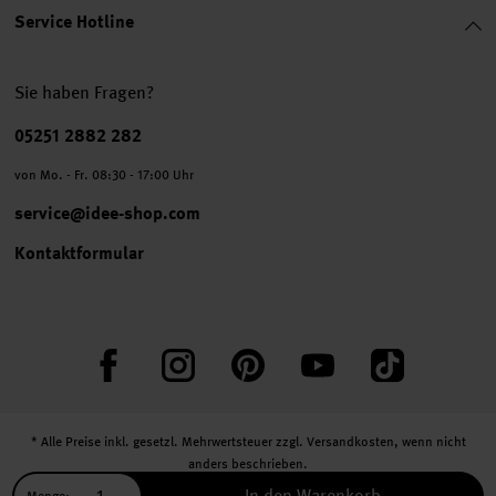
Service Hotline
Sie haben Fragen?
Telefonnummer
05251 2882 282
von Mo. - Fr. 08:30 - 17:00 Uhr
service@idee-shop.com
Kontaktformular
Facebook
Instagram
Pinterest
YouTube
TikTok
* Alle Preise inkl. gesetzl. Mehrwertsteuer zzgl.
Versandkosten
, wenn nicht
anders beschrieben.
** Jede:r Abonnent:in erhält bei erstmaliger Anmeldung für unseren Newsletter
In den Warenkorb