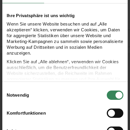
•
Pinzette ist 11,5 cm lang
Ihre Privatsphäre ist uns wichtig
•
vorne spitz
Wenn Sie unsere Website besuchen und auf „Alle
akzeptieren“ klicken, verwenden wir Cookies, um Daten
Hersteller
für aggregierte Statistiken über unsere Website und
Marketing-Kampagnen zu sammeln sowie personalisierte
Werbung auf Drittseiten und in sozialen Medien
anzuzeigen.
Klicken Sie auf „Alle ablehnen“, verwenden wir Cookies
Kostenlose Anleitungen.
ausschließlich, um die Benutzerfreundlichkeit der
Website sicherzustellen, die Reichweite im Rahmen
aggregierter Statistiken zu messen und Ihre Auswahl für
zukünftige Besuche zu speichern.
Einwilligungsauswahl
Ihre Einwilligung ist freiwillig und kann jederzeit über den
Notwendig
Link „Cookie-Einstellungen“ im Fußbereich der Seite
widerrufen werden. Weitere Informationen zu den
verwendeten Technologien und den Empfängern der
Komfortfunktionen
Daten finden Sie in unserer Datenschutzerklärung.
Bastelanleitung 3D-
Impressum
Datenschutz
Vertrag widerrufen