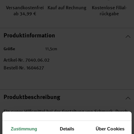
Versand­kosten­frei
Kauf auf Rechnung
Kosten­lose Filial­
ab 34,99 €
rückgabe
Produktinformation
Größe
11,5cm
Artikel-Nr.
7040.06.02
Bestell-Nr.
1604627
Produktbeschreibung
Ein super Hilfsmittel bei der Gestaltung von Schmuck. Durch
die besonders spitze Ausführung ist die Pinzette ideal für
Zustimmung
Details
Über Cookies
Schmuckarbeiten mit kleinen Perlen