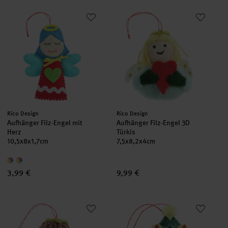
Aufhänger Filz-Engel mit Herz
Aufhänger Filz-Engel 3D Türkis
Hersteller:
Hersteller:
Rico Design
Rico Design
Aufhänger Filz-Engel mit
Aufhänger Filz-Engel 3D
Herz
Türkis
10,5x8x1,7cm
7,5x8,2x4cm
3,99 €
9,99 €
Aufhänger Filz-Engel 3D Dunkelgrün
Aufhänger Filz-Tanne mit Kerze