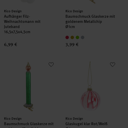
Hersteller:
Hersteller:
Rico Design
Rico Design
Aufhänger Filz-
Baumschmuck Glaskerze mit
Weihnachtsmann mit
goldenem Metallchip
Juteband
Ø1cm
16,5x7,5x4,5cm
6,99 €
3,99 €
Baumschmuck Glaskerze mit goldenem Metallchip
Glaskugel klar Rot/Weiß
Hersteller:
Hersteller:
Rico Design
Rico Design
Baumschmuck Glaskerze mit
Glaskugel klar Rot/Weiß