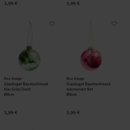
3,99 €
3,99 €
Glaskugel Baumschmuck klar Grün/Gold
Glaskugel Baumschmuck marmor
Hersteller:
Hersteller:
Rico Design
Rico Design
Glaskugel Baumschmuck
Glaskugel Baumschmuck
klar Grün/Gold
marmoriert Rot
Ø8cm
Ø8cm
3,99 €
3,99 €
Glaskugel Baumschmuck marmoriert Rot/Weiß
Ricorumi Häkelset Christbaumk