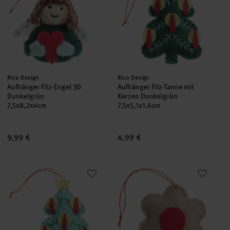
Hersteller:
Hersteller:
Rico Design
Rico Design
Aufhänger Filz-Engel 3D
Aufhänger Filz-Tanne mit
Dunkelgrün
Kerzen Dunkelgrün
7,5x8,2x4cm
7,5x5,1x1,6cm
9,99 €
4,99 €
Aufhänger Filz-Tanne mit Kerzen Mint
Aufhänger Filz-Gebäck Spitzbub