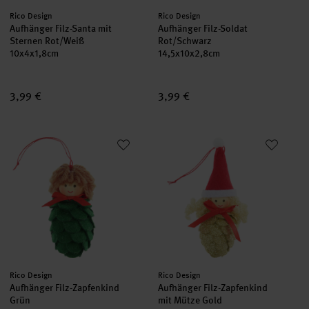
Hersteller:
Hersteller:
Rico Design
Rico Design
Aufhänger Filz-Santa mit
Aufhänger Filz-Soldat
Sternen Rot/Weiß
Rot/Schwarz
10x4x1,8cm
14,5x10x2,8cm
3,99 €
3,99 €
Aufhänger Filz-Zapfenkind Grün
Aufhänger Filz-Zapfenkind mit 
Hersteller:
Hersteller:
Rico Design
Rico Design
Aufhänger Filz-Zapfenkind
Aufhänger Filz-Zapfenkind
Grün
mit Mütze Gold