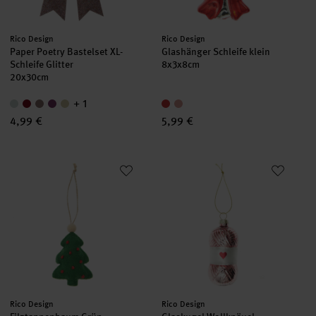
Hersteller:
Hersteller:
Rico Design
Rico Design
Paper Poetry Bastelset XL-
Glashänger Schleife klein
Schleife Glitter
8x3x8cm
20x30cm
+ 1
4,99 €
5,99 €
Filztannenbaum Grün
Glaskugel Wollknäuel
Hersteller:
Hersteller:
Rico Design
Rico Design