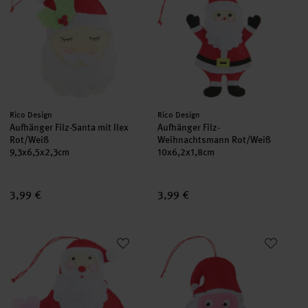
Hersteller:
Hersteller:
Rico Design
Rico Design
Aufhänger Filz-Santa mit Ilex
Aufhänger Filz-
Rot/Weiß
Weihnachtsmann Rot/Weiß
9,3x6,5x2,3cm
10x6,2x1,8cm
3,99 €
3,99 €
Aufhänger Filz-Weihnachtsmann mit Herz Rot/Weiß
Aufhänger Filz-Santa mit Schlei