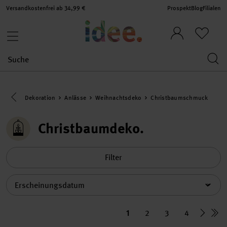
Versandkostenfrei ab 34,99 €
Prospekt
Blog
Filialen
Eine Kategorie zurück navigieren
Dekoration
Anlässe
Weihnachtsdeko
Christbaumschmuck
Christbaumdeko
Filter
Sortierung
1
2
3
4