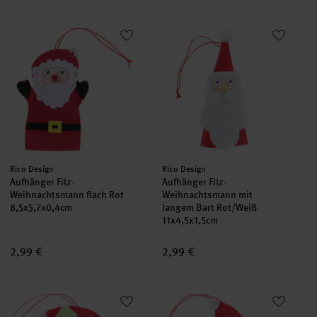
Aufhänger Filz-Weihnachtsmann flach Rot
Aufhänger Filz-Weihnachtsmann
Hersteller:
Hersteller:
Rico Design
Rico Design
Aufhänger Filz-
Aufhänger Filz-
Weihnachtsmann flach Rot
Weihnachtsmann mit
8,5x5,7x0,4cm
langem Bart Rot/Weiß
11x4,5x1,5cm
2,99 €
2,99 €
Aufhänger Filz-Santa mit Ilex Rot/Weiß
Aufhänger Filz-Weihnachtsman