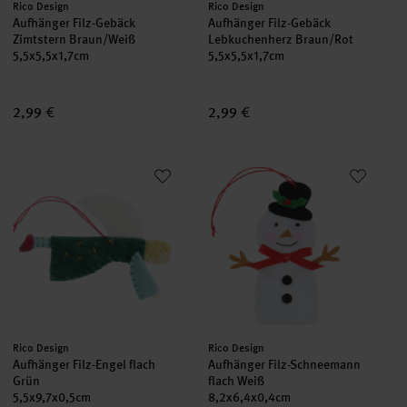
Hersteller:
Hersteller:
Rico Design
Rico Design
Aufhänger Filz-Gebäck
Aufhänger Filz-Gebäck
Zimtstern Braun/Weiß
Lebkuchenherz Braun/Rot
5,5x5,5x1,7cm
5,5x5,5x1,7cm
2,99 €
2,99 €
Aufhänger Filz-Engel flach Grün
Aufhänger Filz-Schneemann fla
Hersteller:
Hersteller:
Rico Design
Rico Design
Aufhänger Filz-Engel flach
Aufhänger Filz-Schneemann
Grün
flach Weiß
5,5x9,7x0,5cm
8,2x6,4x0,4cm