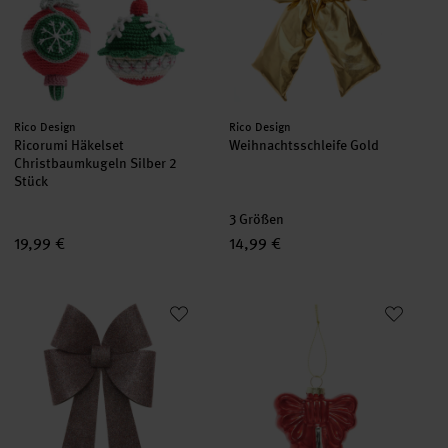
Hersteller:
Hersteller:
Rico Design
Rico Design
Ricorumi Häkelset
Weihnachtsschleife Gold
Christbaumkugeln Silber 2
Stück
3 Größen
19,99 €
14,99 €
Paper Poetry Bastelset XL-Schleife Glitter
Glashänger Schleife klein