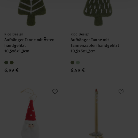
Hersteller:
Hersteller:
Rico Design
Rico Design
Aufhänger Tanne mit Ästen
Aufhänger Tanne mit
handgefilzt
Tannenzapfen handgefilzt
10,5x6x1,3cm
10,5x6x1,3cm
6,99 €
6,99 €
Aufhänger Filz-Weihnachtsmann mit Juteband
Baumschmuck Glaskerze mit go