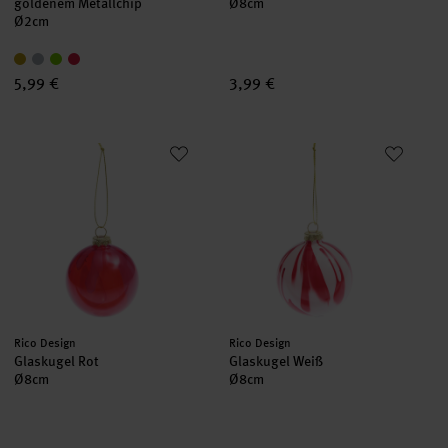
goldenem Metallchip
Ø8cm
Ø2cm
5,99 €
3,99 €
Glaskugel Rot
Glaskugel Weiß
Hersteller:
Hersteller:
Rico Design
Rico Design
Glaskugel Rot
Glaskugel Weiß
Ø8cm
Ø8cm