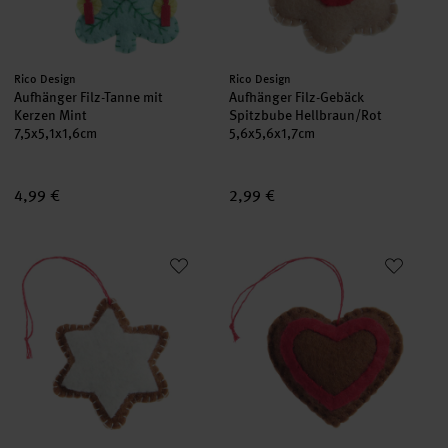
Hersteller:
Hersteller:
Rico Design
Rico Design
Aufhänger Filz-Tanne mit
Aufhänger Filz-Gebäck
Kerzen Mint
Spitzbube Hellbraun/Rot
7,5x5,1x1,6cm
5,6x5,6x1,7cm
4,99 €
2,99 €
Aufhänger Filz-Gebäck Zimtstern Braun/Weiß
Aufhänger Filz-Gebäck Lebkuch