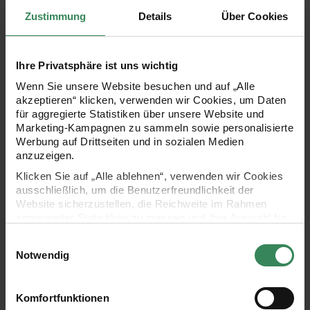
Zustimmung
Details
Über Cookies
Aufhänger Filzkugeln Stern Rot/Weiß
Aufhänger Filzkugeln Zuckerst
Ihre Privatsphäre ist uns wichtig
Wenn Sie unsere Website besuchen und auf „Alle
akzeptieren“ klicken, verwenden wir Cookies, um Daten
für aggregierte Statistiken über unsere Website und
Marketing-Kampagnen zu sammeln sowie personalisierte
Werbung auf Drittseiten und in sozialen Medien
anzuzeigen.
Hersteller:
Hersteller:
Klicken Sie auf „Alle ablehnen“, verwenden wir Cookies
Rico Design
Rico Design
Aufhänger Filzkugeln Stern
Aufhänger Filzkugeln
ausschließlich, um die Benutzerfreundlichkeit der
Rot/Weiß
Zuckerstange Rot/Weiß
Website sicherzustellen, die Reichweite im Rahmen
13x12,5x1,5cm
25x10x2,5cm
aggregierter Statistiken zu messen und Ihre Auswahl für
zukünftige Besuche zu speichern.
Einwilligungsauswahl
Ihre Einwilligung ist freiwillig und kann jederzeit über den
Notwendig
7,99 €
9,99 €
Link „Cookie-Einstellungen“ im Fußbereich der Seite
widerrufen werden. Weitere Informationen zu den
verwendeten Technologien und den Empfängern der
Aufhänger Filz-Hirsch mit Schal
Aufhänger Filz-Hirsch Braun
Komfortfunktionen
Daten finden Sie in unserer Datenschutzerklärung.