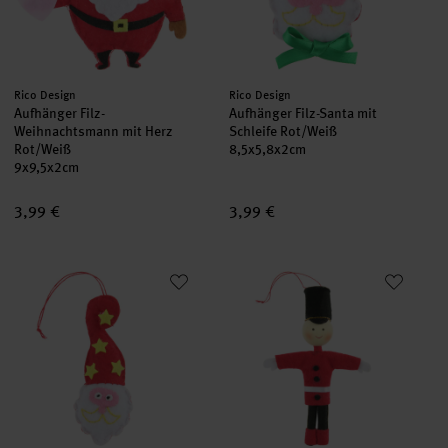
Hersteller:
Hersteller:
Rico Design
Rico Design
Aufhänger Filz-
Aufhänger Filz-Santa mit
Weihnachtsmann mit Herz
Schleife Rot/Weiß
Rot/Weiß
8,5x5,8x2cm
9x9,5x2cm
3,99 €
3,99 €
Aufhänger Filz-Santa mit Sternen Rot/Weiß
Aufhänger Filz-Soldat Rot/Schw