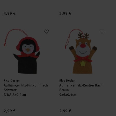
3,99 €
2,99 €
Aufhänger Filz-Pinguin flach Schwarz
Aufhänger Filz-Rentier flach Br
Hersteller:
Hersteller:
Rico Design
Rico Design
Aufhänger Filz-Pinguin flach
Aufhänger Filz-Rentier flach
Schwarz
Braun
7,3x5,3x0,4cm
9x6x0,4cm
2,99 €
2,99 €