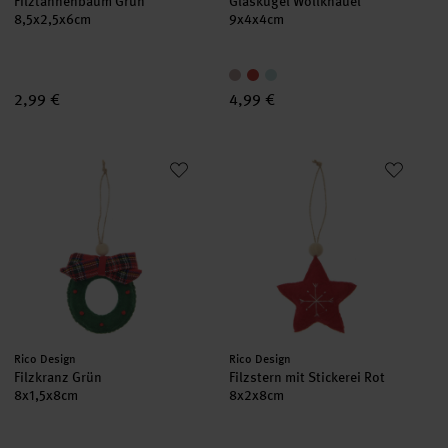
Filztannenbaum Grün
Glaskugel Wollknäuel
8,5x2,5x6cm
9x4x4cm
2,99 €
4,99 €
Filzkranz Grün
Filzstern mit Stickerei Rot
Hersteller:
Hersteller:
Rico Design
Rico Design
Filzkranz Grün
Filzstern mit Stickerei Rot
8x1,5x8cm
8x2x8cm