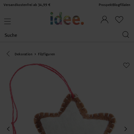
Versandkostenfrei ab 34,99 €
Prospekt
Blog
Filialen
Eine Kategorie zurück navigieren
Dekoration
Filzfiguren