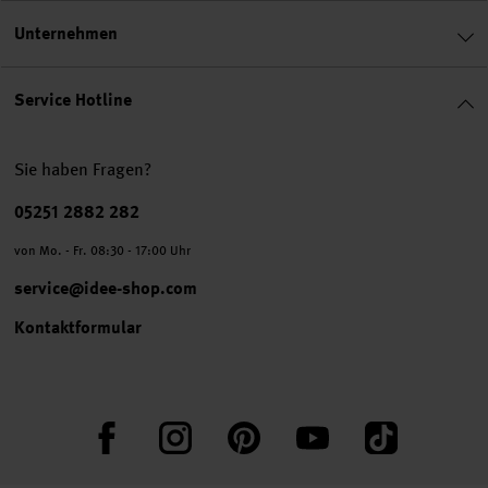
Unternehmen
Service Hotline
Sie haben Fragen?
Telefonnummer
05251 2882 282
von Mo. - Fr. 08:30 - 17:00 Uhr
service@idee-shop.com
Kontaktformular
Facebook
Instagram
Pinterest
YouTube
TikTok