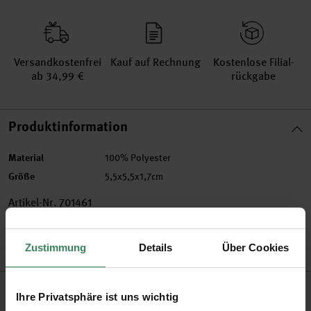
Versand­kosten­frei
Kauf auf Rechnung
Kosten­lose Filial­
ab 34,99 €
rückgabe
Produktinformation
Material
100% Polyester
Größe
5,5x5,5x1,7cm
Artikel-Nr.
701461
Bestell-Nr.
3729403
Zustimmung
Details
Über Cookies
Produktbeschreibung
Ihre Privatsphäre ist uns wichtig