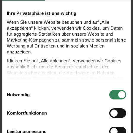
Legen Sie wert auf schöne Ringelbänder für besondere
Ihre Privatsphäre ist uns wichtig
Geschenke? Dann ist dieses Baumwoll-Ringelband genau das
Wenn Sie unsere Website besuchen und auf „Alle
akzeptieren“ klicken, verwenden wir Cookies, um Daten
richtige für Sie, denn es ist sehr hochwertig und besteht
für aggregierte Statistiken über unsere Website und
sogar aus natürlichen Materialien.
Marketing-Kampagnen zu sammeln sowie personalisierte
Werbung auf Drittseiten und in sozialen Medien
anzuzeigen.
Klicken Sie auf „Alle ablehnen“, verwenden wir Cookies
ausschließlich, um die Benutzerfreundlichkeit der
- unterschiedliche Farben
Website sicherzustellen, die Reichweite im Rahmen
aggregierter Statistiken zu messen und Ihre Auswahl für
- Material: 100% Baumwolle
zukünftige Besuche zu speichern.
Einwilligungsauswahl
Ihre Einwilligung ist freiwillig und kann jederzeit über den
- Breite: 5mm
Notwendig
Link „Cookie-Einstellungen“ im Fußbereich der Seite
widerrufen werden. Weitere Informationen zu den
- Länge: 10m uf der Rolle
verwendeten Technologien und den Empfängern der
Komfortfunktionen
Daten finden Sie in unserer Datenschutzerklärung.
Impressum
Datenschutz
Vertrag widerrufen
Leistungsmessung