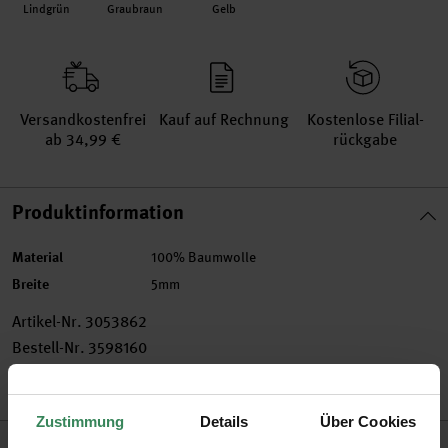
Lindgrün
Graubraun
Gelb
Versand­kosten­frei
Kauf auf Rechnung
Kosten­lose Filial­
ab 34,99 €
rückgabe
Produktinformation
Material
100% Baumwolle
Breite
5mm
Artikel-Nr.
3053862
Bestell-Nr.
3598160
Zustimmung
Details
Über Cookies
Produktbeschreibung