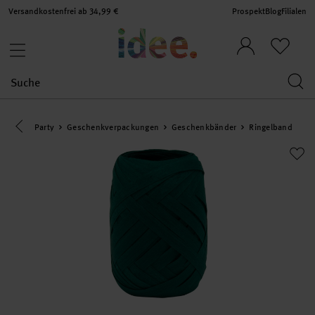
Versandkostenfrei ab 34,99 €
Prospekt
Blog
Filialen
Eine Kategorie zurück navigieren
Party
Geschenkverpackungen
Geschenkbänder
Ringelband