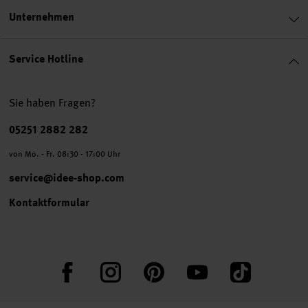
Unternehmen
Service Hotline
Sie haben Fragen?
Telefonnummer
05251 2882 282
von Mo. - Fr. 08:30 - 17:00 Uhr
service@idee-shop.com
Kontaktformular
Facebook
Instagram
Pinterest
YouTube
TikTok