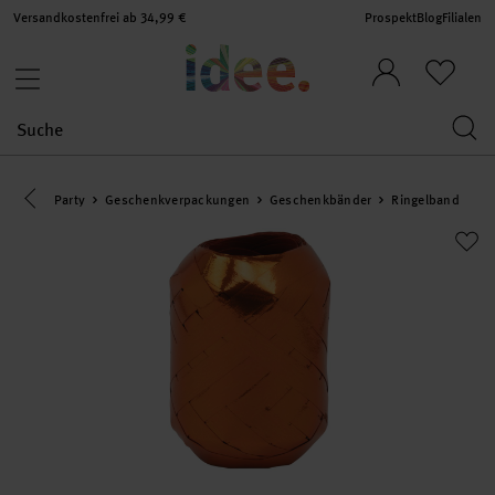
Versandkostenfrei ab 34,99 €
Prospekt
Blog
Filialen
Eine Kategorie zurück navigieren
Party
Geschenkverpackungen
Geschenkbänder
Ringelband