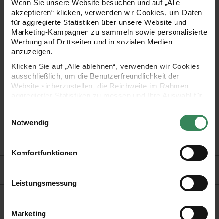
Wenn Sie unsere Website besuchen und auf „Alle
Geschenken und lässt sich super kringeln und kräuseln. So
akzeptieren“ klicken, verwenden wir Cookies, um Daten
wird Ihr liebevoll verpacktes Geschenk zum Hingucker und
für aggregierte Statistiken über unsere Website und
Marketing-Kampagnen zu sammeln sowie personalisierte
zaubert dem Beschenkten bestimmt ein lächeln ins Gesicht.
Werbung auf Drittseiten und in sozialen Medien
anzuzeigen.
Klicken Sie auf „Alle ablehnen“, verwenden wir Cookies
ausschließlich, um die Benutzerfreundlichkeit der
- super geeignet zum Verpacken von Geschenken
Website sicherzustellen, die Reichweite im Rahmen
aggregierter Statistiken zu messen und Ihre Auswahl für
- Material: 100% Polyester
zukünftige Besuche zu speichern.
Einwilligungsauswahl
- Breite: 10mm
Ihre Einwilligung ist freiwillig und kann jederzeit über den
Notwendig
Link „Cookie-Einstellungen“ im Fußbereich der Seite
- Länge: 30m auf der Rolle
widerrufen werden. Weitere Informationen zu den
verwendeten Technologien und den Empfängern der
Komfortfunktionen
Daten finden Sie in unserer Datenschutzerklärung.
Hersteller
Impressum
Datenschutz
Vertrag widerrufen
Leistungsmessung
Kaufempfehlung
Marketing