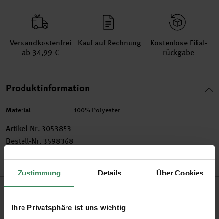
Versand­kosten­frei
Kauf auf Rechnung
Kosten­lose Filial­
ab 34,99 €
rückgabe
Produktinformation
Material
100% Polyester
Artikel-Nr.
3053853
Bestell-Nr.
3598368
Zustimmung
Details
Über Cookies
Produktbeschreibung
Ihre Privatsphäre ist uns wichtig
Das Ringelband eignet sich hervorragend zum Verzieren von