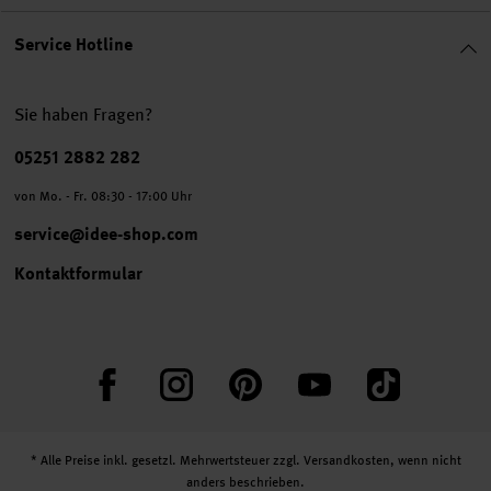
Service Hotline
Sie haben Fragen?
Telefonnummer
05251 2882 282
von Mo. - Fr. 08:30 - 17:00 Uhr
service@idee-shop.com
Kontaktformular
Facebook
Instagram
Pinterest
YouTube
TikTok
* Alle Preise inkl. gesetzl. Mehrwertsteuer zzgl.
Versandkosten
, wenn nicht
anders beschrieben.