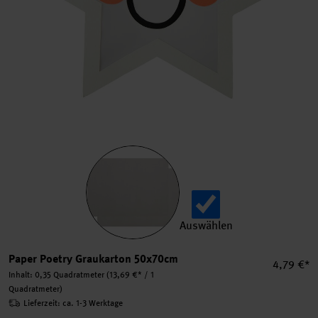
Auswählen
Paper Poetry Graukarton 5
Paper Poetry Graukarton 50x70cm
Einzelpre
4,79 €*
Inhalt:
0,35 Quadratmeter
(13,69 €* / 1
Quadratmeter)
Lieferzeit: ca. 1-3 Werktage