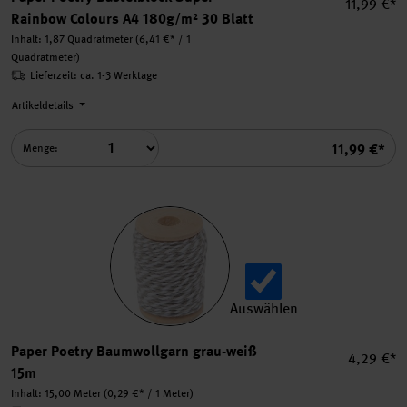
Einzelprei
11,99 €*
Rainbow Colours A4 180g/m² 30 Blatt
Inhalt:
1,87 Quadratmeter
(6,41 €* / 1
Quadratmeter)
Lieferzeit: ca. 1-3 Werktage
Artikeldetails
Summe
11,99 €*
Menge:
Auswählen
Paper Poetry Baumwollgarn
Paper Poetry Baumwollgarn grau-weiß
Einzelpre
4,29 €*
15m
Inhalt:
15,00 Meter
(0,29 €* / 1 Meter)