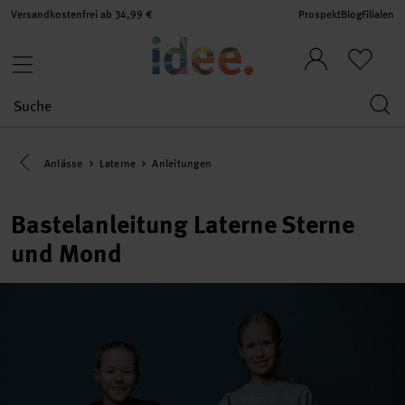
Versandkostenfrei ab 34,99 €
Prospekt
Blog
Filialen
Eine Kategorie zurück navigieren
Anlässe
Laterne
Anleitungen
Bastelanleitung Laterne Sterne
und Mond