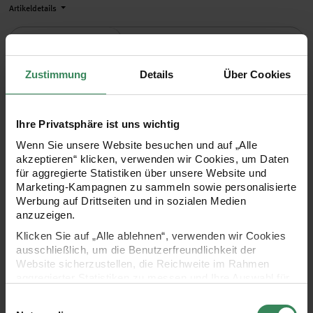
Artikeldetails
Summe
4,79 €*
Menge:
Zustimmung
Details
Über Cookies
Ihre Privatsphäre ist uns wichtig
Wenn Sie unsere Website besuchen und auf „Alle
akzeptieren“ klicken, verwenden wir Cookies, um Daten
Auswählen
für aggregierte Statistiken über unsere Website und
Paper Poetry Transparentpap
Marketing-Kampagnen zu sammeln sowie personalisierte
Paper Poetry Transparentpapierblock
Einzelpre
Werbung auf Drittseiten und in sozialen Medien
6,99 €*
21x29,5cm 12 Blatt
anzuzeigen.
Inhalt:
0,74 Quadratmeter
(9,41 €* / 1
Klicken Sie auf „Alle ablehnen“, verwenden wir Cookies
Quadratmeter)
ausschließlich, um die Benutzerfreundlichkeit der
Lieferzeit: ca. 1-3 Werktage
Website sicherzustellen, die Reichweite im Rahmen
aggregierter Statistiken zu messen und Ihre Auswahl für
Artikeldetails
zukünftige Besuche zu speichern.
Einwilligungsauswahl
Summe
Ihre Einwilligung ist freiwillig und kann jederzeit über den