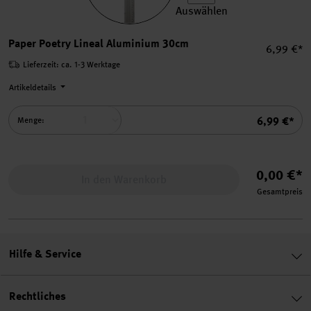
Auswählen
Paper Poetry Lineal Alumin
Paper Poetry Lineal Aluminium 30cm
Einzelpre
6,99 €*
Lieferzeit: ca. 1-3 Werktage
Artikeldetails
Summe
6,99 €*
Menge:
0,00 €*
In den Warenkorb
Gesamtpreis
Hilfe & Service
Rechtliches