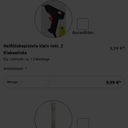
Auswählen
Heißklebepistole klein inkl.
Heißklebepistole klein inkl. 2
Einzelpre
9,99 €*
Klebesticks
Lieferzeit: ca. 1-3 Werktage
Artikeldetails
Summe
9,99 €*
Menge: