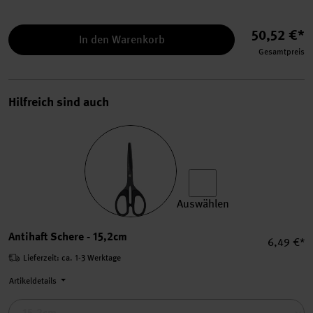
50,52 €*
In den Warenkorb
Gesamtpreis
Hilfreich sind auch
Auswählen
Antihaft Schere auswählen.
Antihaft Schere - 15,2cm
Einzelpre
6,49 €*
Lieferzeit: ca. 1-3 Werktage
Artikeldetails