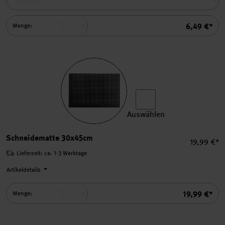
Summe
6,49 €*
Menge:
Auswählen
Schneidematte 30x45cm au
Schneidematte 30x45cm
Einzelprei
19,99 €*
Lieferzeit: ca. 1-3 Werktage
Artikeldetails
Summe
19,99 €*
Menge: