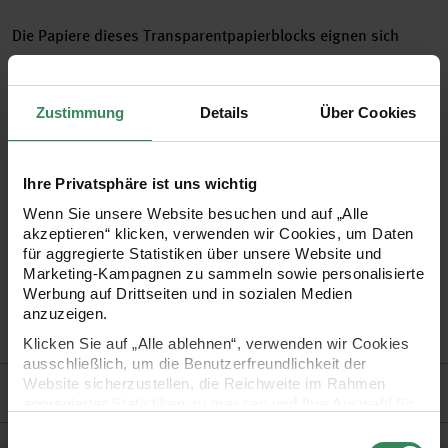
Die Papiere dieses Transparentpapierblocks eignen sich
bestens zum Basteln von Dekorationen und Karten oder als
Einlegeblatt in Grußkarten. Es kann nicht nur für
Zustimmung
Details
Über Cookies
weihnachtliche Bastelprojekte genutzt werden, sondern auch
für Hochzeiten, Taufen, Kommunions- und
Konfirmationsfeiern. Besonders toll ist, dass das Papier
Ihre Privatsphäre ist uns wichtig
Wenn Sie unsere Website besuchen und auf „Alle
auch bedruckt werden kann (Empfehlung: Laserdrucker).
akzeptieren“ klicken, verwenden wir Cookies, um Daten
für aggregierte Statistiken über unsere Website und
Marketing-Kampagnen zu sammeln sowie personalisierte
•
Inhalt: 12 Blatt
Werbung auf Drittseiten und in sozialen Medien
•
Größe: 21 x 29,5 cm
anzuzeigen.
•
Grammatur: 113 g/m²
Klicken Sie auf „Alle ablehnen“, verwenden wir Cookies
ausschließlich, um die Benutzerfreundlichkeit der
Website sicherzustellen, die Reichweite im Rahmen
Hersteller
aggregierter Statistiken zu messen und Ihre Auswahl für
zukünftige Besuche zu speichern.
Einwilligungsauswahl