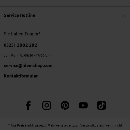
Service Hotline
Sie haben Fragen?
Telefonnummer
05251 2882 282
von Mo. - Fr. 08:30 - 17:00 Uhr
service@idee-shop.com
Kontaktformular
Facebook
Instagram
Pinterest
YouTube
TikTok
* Alle Preise inkl. gesetzl. Mehrwertsteuer zzgl.
Versandkosten
, wenn nicht