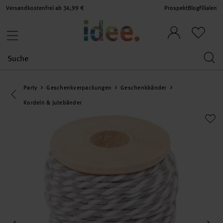
Versandkostenfrei ab 34,99 €
Prospekt
Blog
Filialen
Party
Geschenkverpackungen
Geschenkbänder
Eine Kategorie zurück navigieren
Kordeln & Jutebänder