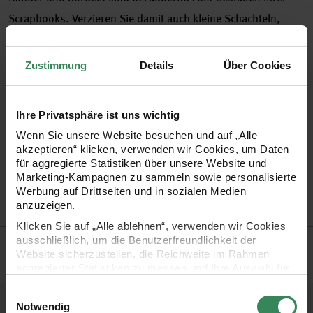
Scrapbooks. Verzieren Sie damit auch kleine Schachteln,
Geschenke oder auch Grußkarten
Zustimmung
Details
Über Cookies
•
schöne Anwendungsbeispiele finden Sie im Home
Decoration Heft "Scrapbooking" von Rico Design
Ihre Privatsphäre ist uns wichtig
•
geeignet für alle Papiere, Dekorationen und Bastelarbeiten
Wenn Sie unsere Website besuchen und auf „Alle
•
73% Baumwolle, 23% Polyester, 4% Viskose
akzeptieren“ klicken, verwenden wir Cookies, um Daten
für aggregierte Statistiken über unsere Website und
•
Garnstärke ca. 2 mm
Marketing-Kampagnen zu sammeln sowie personalisierte
•
15 Meter auf der Holzspule
Werbung auf Drittseiten und in sozialen Medien
anzuzeigen.
•
Tipp! in 7 weiteren Farben erhältlich!
Klicken Sie auf „Alle ablehnen“, verwenden wir Cookies
ausschließlich, um die Benutzerfreundlichkeit der
Hersteller
Website sicherzustellen, die Reichweite im Rahmen
aggregierter Statistiken zu messen und Ihre Auswahl für
zukünftige Besuche zu speichern.
Einwilligungsauswahl
Ihre Einwilligung ist freiwillig und kann jederzeit über den
Notwendig