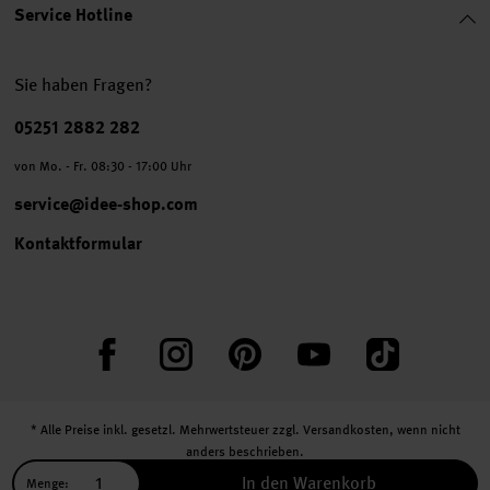
Service Hotline
Sie haben Fragen?
Telefonnummer
05251 2882 282
von Mo. - Fr. 08:30 - 17:00 Uhr
service@idee-shop.com
Kontaktformular
Facebook
Instagram
Pinterest
YouTube
TikTok
* Alle Preise inkl. gesetzl. Mehrwertsteuer zzgl.
Versandkosten
, wenn nicht
anders beschrieben.
** Jede:r Abonnent:in erhält bei erstmaliger Anmeldung für unseren Newsletter
In den Warenkorb
Menge: