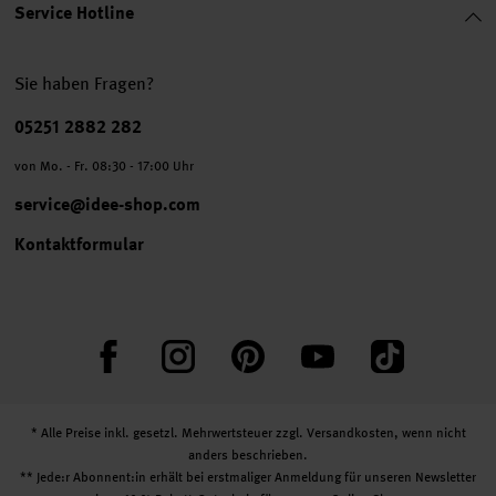
Service Hotline
Sie haben Fragen?
Telefonnummer
05251 2882 282
von Mo. - Fr. 08:30 - 17:00 Uhr
service@idee-shop.com
Kontaktformular
Facebook
Instagram
Pinterest
YouTube
TikTok
* Alle Preise inkl. gesetzl. Mehrwertsteuer zzgl.
Versandkosten
, wenn nicht
anders beschrieben.
** Jede:r Abonnent:in erhält bei erstmaliger Anmeldung für unseren Newsletter