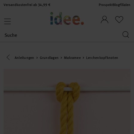
Versandkostenfrei ab 34,99 €
Prospekt
Blog
Filialen
Eine Kategorie zurück navigieren
Anleitungen
Grundlagen
Makramee
Lerchenkopfknoten