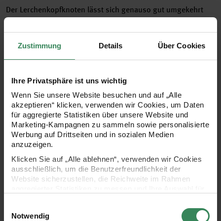
Der Lerchenkopfknoten lässt sich genauso gut umgekehrt
knüpfen. Dazu die Schnur in der Mitte zur Hälfte legen und
die so entstandene Schlinge auf die Holzstange legen.
Zustimmung
Details
Über Cookies
Ihre Privatsphäre ist uns wichtig
Wenn Sie unsere Website besuchen und auf „Alle
akzeptieren“ klicken, verwenden wir Cookies, um Daten
für aggregierte Statistiken über unsere Website und
Marketing-Kampagnen zu sammeln sowie personalisierte
Werbung auf Drittseiten und in sozialen Medien
anzuzeigen.
Klicken Sie auf „Alle ablehnen“, verwenden wir Cookies
ausschließlich, um die Benutzerfreundlichkeit der
Website sicherzustellen, die Reichweite im Rahmen
aggregierter Statistiken zu messen und Ihre Auswahl für
zukünftige Besuche zu speichern.
Einwilligungsauswahl
Ihre Einwilligung ist freiwillig und kann jederzeit über den
Notwendig