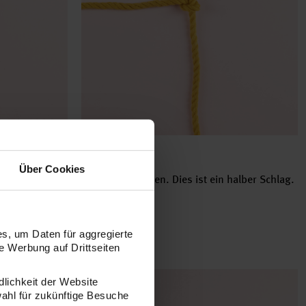
Schritt 3
Über Cookies
der
Knoten festziehen. Dies ist ein halber Schlag.
as Ende der
aufe stecken.
s, um Daten für aggregierte
 Werbung auf Drittseiten
dlichkeit der Website
wahl für zukünftige Besuche