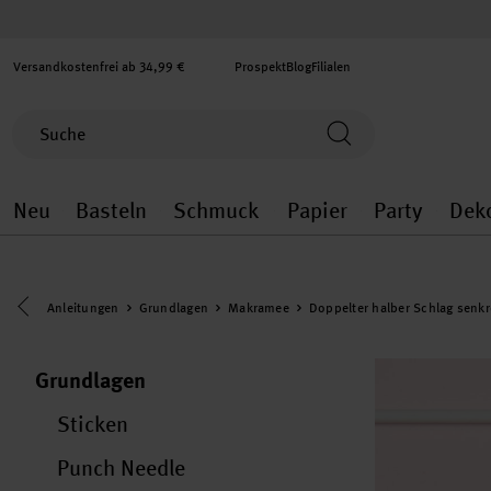
Versandkostenfrei ab 34,99 €
Prospekt
Blog
Filialen
Neu
Basteln
Schmuck
Papier
Party
Dek
Neu general.openMenu
Basteln general.openMenu
Schmuck general.ope
Papier gener
Party
Eine Kategorie zurück navigieren
Anleitungen
Grundlagen
Makramee
Doppelter halber Schlag senkr
Grundlagen
Sticken
Punch Needle