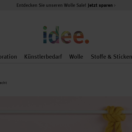
Entdecken Sie unseren Wolle Sale!
Jetzt sparen
oration
Künstlerbedarf
Wolle
Stoffe & Sticke
nMenu
al.openMenu
 general.openMenu
Dekoration general.openMenu
Künstlerbedarf general.
Wolle general.o
echt