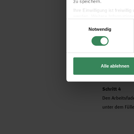
zu speichern.
Ihre Einwilligung ist freiwil
werden. Weitere Information
Einwilligungsauswahl
Datenschutzerklärung.
Notwendig
Impressum
Datenschutz
Alle ablehnen
Schritt 4
Den Arbeitsfad
unter dem Füll