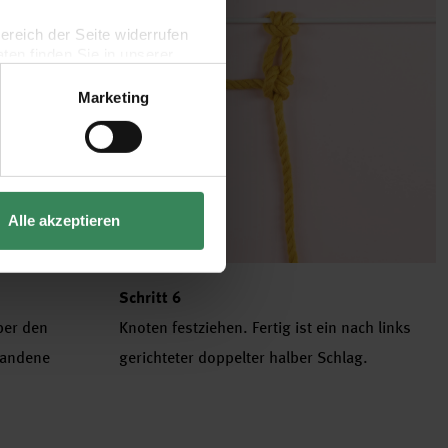
bereich der Seite widerrufen
en finden Sie in unserer
Marketing
Alle akzeptieren
Schritt 6
ber den
Knoten festziehen. Fertig ist ein nach links
tandene
gerichteter doppelter halber Schlag.