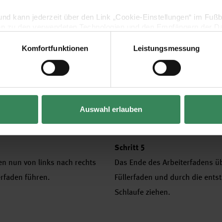
lig und kann jederzeit über den Link „Cookie-Einstellungen“ im Fuß
en zu den verwendeten Technologien und den Empfängern der Dat
Komfortfunktionen
Leistungsmessung
Vertrag widerrufen
Auswahl erlauben
Schritt 5
en nun von links nach rechts
Das Ende des Arbeiterfadens ü
erfaden führen.
Füllerfaden und durch die ents
Schlaufe ziehen.