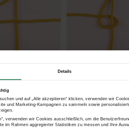
Schritt 2
Details
n links platzieren und ihn
Den Füllerfaden von hinten mit 
n Füllerfaden führen.
Arbeitsschnur umwickeln und d
chtig
Schnur in die entstandene Schl
uchen und auf „Alle akzeptieren“ klicken, verwenden wir Cookie
site und Marketing-Kampagnen zu sammeln sowie personalisierte
zeigen.
en“, verwenden wir Cookies ausschließlich, um die Benutzerfreun
ite im Rahmen aggregierter Statistiken zu messen und Ihre Aus