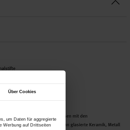
alstifte
Über Cookies
irr oder verschönern Sie Ihre Vasen mit den
s, um Daten für aggregierte
n Rico Design. Mit den Stiften kann glasierte Keramik, Metall
 Werbung auf Drittseiten