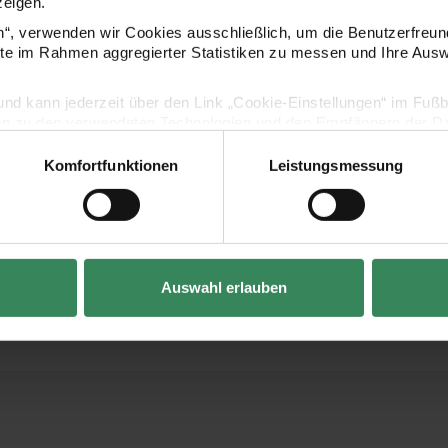
zeigen.
und Porzellan verziert
en“, verwenden wir Cookies ausschließlich, um die Benutzerfreun
ite im Rahmen aggregierter Statistiken zu messen und Ihre Aus
Mit den Porzellanmalst
den Nutz- und Essberei
lig und kann jederzeit über den Link „Cookie-Einstellungen“ im Fuß
mit Lebensmitteln.
en zu den verwendeten Technologien und den Empfängern der Dat
Komfortfunktionen
Leistungsmessung
Nach dem Aufmalen das
Vertrag widerrufen
nicht vorgeheizten Of
Die Farben sind auf W
zudem wasser- und wis
Auswahl erlauben