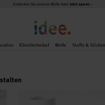
Entdecken Sie unseren Wolle Sale!
Jetzt sparen
oration
Künstlerbedarf
Wolle
Stoffe & Sticke
nMenu
al.openMenu
 general.openMenu
Dekoration general.openMenu
Künstlerbedarf general.
Wolle general.o
estalten