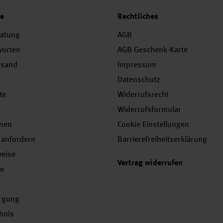
ce
Rechtliches
ratung
AGB
worten
AGB Geschenk-Karte
rsand
Impressum
Datenschutz
te
Widerrufsrecht
Widerrufsformular
onen
Cookie Einstellungen
 anfordern
Barrierefreiheitserklärung
weise
Vertrag widerrufen
se
orgung
chnis