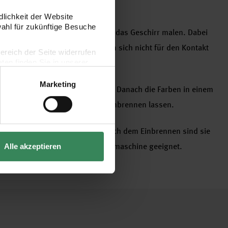
 werden.
dlichkeit der Website
wahl für zukünftige Besuche
iften einfach eigene Designs auf das Geschirr malen. Dabei
ch aussparen, die Farben eignen sich nicht für den Kontakt
bereich der Seite widerrufen
en finden Sie in unserer
Marketing
 Geschirr kurz trocknen lassen. Danach die Farben in einem
en bei 150°C für 30-35 Minuten einbrennen lassen.
asserbasis und lösemittelfrei. Nach dem Einbrennen sind sie
chfest. Nur bedingt für die Spülmaschine geeignet.
Alle akzeptieren