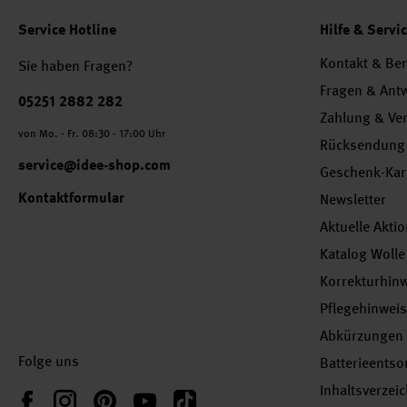
Service Hotline
Hilfe & Servi
Kontakt & Be
Sie haben Fragen?
Fragen & Ant
Telefonnummer
05251 2882 282
Zahlung & Ve
von Mo. - Fr. 08:30 - 17:00 Uhr
Rücksendung
service@idee-shop.com
Geschenk-Kar
Kontaktformular
Newsletter
Aktuelle Akti
Katalog Wolle
Korrekturhin
Pflegehinwei
Abkürzungen
Folge uns
Batterieents
Inhaltsverzei
Instagram
Pinterest
YouTube
TikTok
Facebook