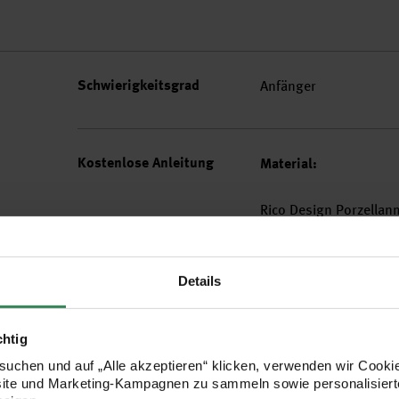
Schwierigkeitsgrad
Anfänger
Kostenlose Anleitung
Material:
Rico Design Porzellanm
Geschirr
Vasen
Details
Anleitung:
chtig
Designen Sie Ihr Gesch
uchen und auf „Alle akzeptieren“ klicken, verwenden wir Cookie
Porzellanmalstiften vo
site und Marketing-Kampagnen zu sammeln sowie personalisierte