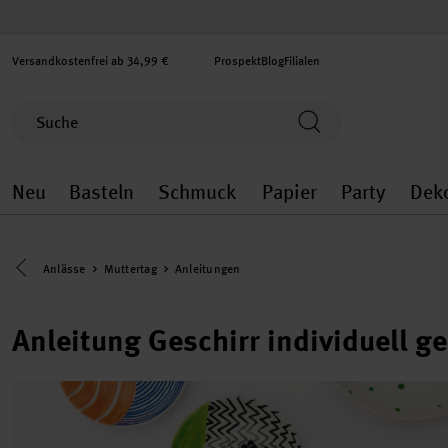
Versandkostenfrei ab 34,99 €
Prospekt
Blog
Filialen
Neu
Basteln
Schmuck
Papier
Party
Dek
Neu general.openMenu
Basteln general.openMenu
Schmuck general.ope
Papier gener
Party
Eine Kategorie zurück navigieren
Anlässe
Muttertag
Anleitungen
Anleitung Geschirr individuell g