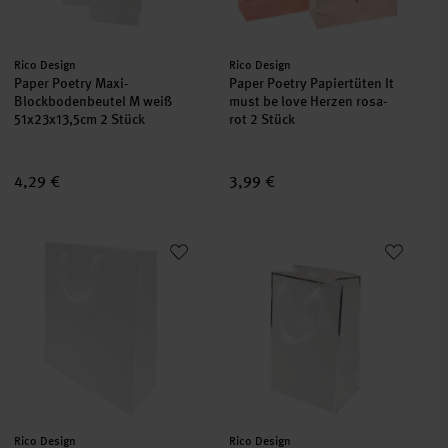
Hersteller:
Hersteller:
Rico Design
Rico Design
Paper Poetry Maxi-
Paper Poetry Papiertüten It
Blockbodenbeutel M weiß
must be love Herzen rosa-
51x23x13,5cm 2 Stück
rot 2 Stück
4,29 €
3,99 €
Paper Poetry Geschenktüte weiß 26x32x12cm
Paper Poetry Geschenktasche w
Hersteller:
Hersteller:
Rico Design
Rico Design