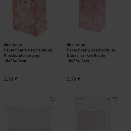
Hersteller:
Hersteller:
Rico Design
Rico Design
Paper Poetry Geschenktüte
Paper Poetry Geschenktüte
Kirschblüten orange
Blumenranken flieder
18x26x12cm
18x26x12cm
3,29 €
3,29 €
Paper Poetry Geschenkschachtel XXL 8x28x40cm 1 Stück
Paper Poetry Geschenkschachte