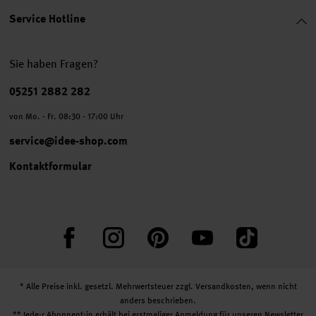
Service Hotline
Sie haben Fragen?
Telefonnummer
05251 2882 282
von Mo. - Fr. 08:30 - 17:00 Uhr
service@idee-shop.com
Kontaktformular
Facebook
Instagram
Pinterest
YouTube
TikTok
* Alle Preise inkl. gesetzl. Mehrwertsteuer zzgl.
Versandkosten
, wenn nicht
anders beschrieben.
** Jede:r Abonnent:in erhält bei erstmaliger Anmeldung für unseren Newsletter