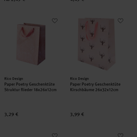
Paper Poetry Geschenktüte Struktur flieder 18x26x12cm
Paper Poetry Geschenktüte Ki
Hersteller:
Hersteller:
Rico Design
Rico Design
Paper Poetry Geschenktüte
Paper Poetry Geschenktüte
Struktur flieder 18x26x12cm
Kirschbäume 26x32x12cm
3,29 €
3,99 €
Paper Poetry Geschenkschachteln Futschikato Blumen
Geschenktüte Natur Elfenbein