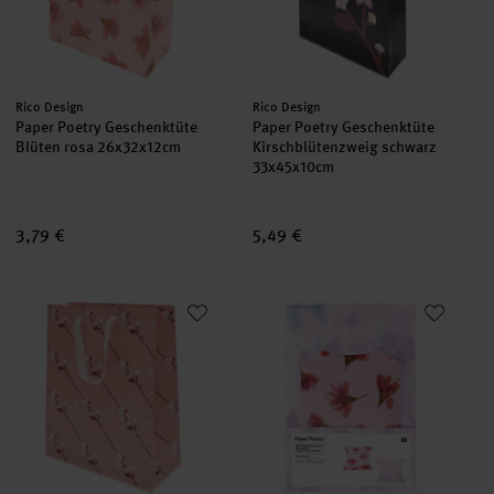
Hersteller:
Hersteller:
Rico Design
Rico Design
Paper Poetry Geschenktüte
Paper Poetry Geschenktüte
Blüten rosa 26x32x12cm
Kirschblütenzweig schwarz
33x45x10cm
3,79 €
5,49 €
Paper Poetry Geschenktüte Kirschblütengirlande 26x32x12cm
Paper Poetry Geschenkschachte