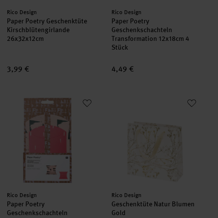
Hersteller:
Hersteller:
Rico Design
Rico Design
Paper Poetry Geschenktüte
Paper Poetry
Kirschblütengirlande
Geschenkschachteln
26x32x12cm
Transformation 12x18cm 4
Stück
3,99 €
4,49 €
Paper Poetry Geschenkschachteln Struktur 6 Stück
Geschenktüte Natur Blumen Go
neu
Hersteller:
Hersteller:
Rico Design
Rico Design
Paper Poetry
Geschenktüte Natur Blumen
Geschenkschachteln
Gold