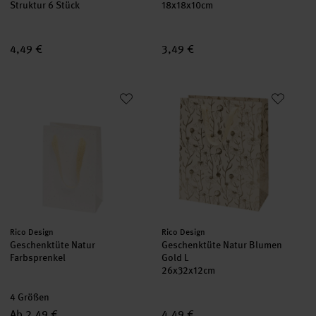
Struktur 6 Stück
18x18x10cm
4,49 €
3,49 €
Geschenktüte Natur Farbsprenkel
Geschenktüte Natur Blumen Gol
neu
neu
Hersteller:
Hersteller:
Rico Design
Rico Design
Geschenktüte Natur
Geschenktüte Natur Blumen
Farbsprenkel
Gold L
26x32x12cm
4 Größen
Ab 2,49 €
4,49 €