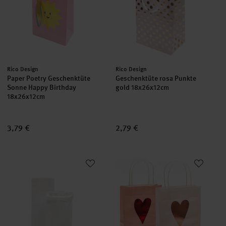
Hersteller:
Hersteller:
Rico Design
Rico Design
Paper Poetry Geschenktüte
Geschenktüte rosa Punkte
Sonne Happy Birthday
gold 18x26x12cm
18x26x12cm
3,79 €
2,79 €
Paper Poetry Maxi-Blockbodenbeutel M weiß 51x23x13,5cm 2 S
Paper Poetry Papiertüten It mus