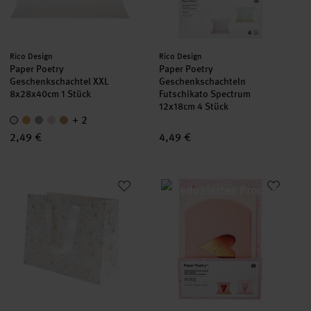
Hersteller:
Hersteller:
Rico Design
Rico Design
Paper Poetry
Paper Poetry
Geschenkschachtel XXL
Geschenkschachteln
8x28x40cm 1 Stück
Futschikato Spectrum
12x18cm 4 Stück
+ 2
2,49 €
4,49 €
Geschenktüte Blumen Weiß/Gold
Paper Poetry Geschenkschachtel