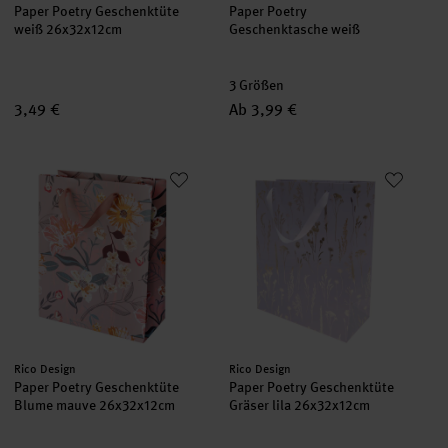
Paper Poetry Geschenktüte
Paper Poetry
weiß 26x32x12cm
Geschenktasche weiß
3 Größen
3,49 €
Ab 3,99 €
Paper Poetry Geschenktüte Blume mauve 26x32x12cm
Paper Poetry Geschenktüte Gräs
Hersteller:
Hersteller:
Rico Design
Rico Design
Paper Poetry Geschenktüte
Paper Poetry Geschenktüte
Blume mauve 26x32x12cm
Gräser lila 26x32x12cm