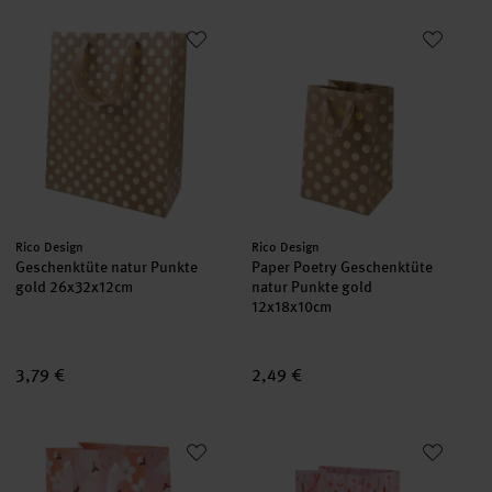
Geschenktüte natur Punkte gold 26x32x12cm
Paper Poetry Geschenktüte nat
Hersteller:
Hersteller:
Rico Design
Rico Design
Geschenktüte natur Punkte
Paper Poetry Geschenktüte
gold 26x32x12cm
natur Punkte gold
12x18x10cm
3,79 €
2,49 €
Paper Poetry Geschenktüte Kirschblüten orange 18x26x12cm
Paper Poetry Geschenktüte Blu