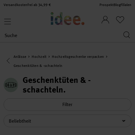
Versandkostenfrei ab 34,99 €
Prospekt
Blog
Filialen
Anlässe
Hochzeit
Hochzeitsgeschenke verpacken
Eine Kategorie zurück navigieren
Geschenktüten & -schachteln
Geschenktüten & -
schachteln
Filter
Sortierung