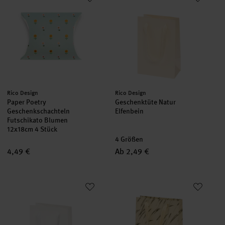
neu
Hersteller:
Hersteller:
Rico Design
Rico Design
Paper Poetry
Geschenktüte Natur
Geschenkschachteln
Elfenbein
Futschikato Blumen
12x18cm 4 Stück
4 Größen
4,49 €
Ab 2,49 €
Geschenktüte Natur Weiß
Geschenktüte Natur Gräser Sch
neu
neu