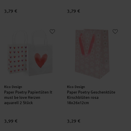
3,79 €
3,79 €
Paper Poetry Papiertüten It must be love Herzen aquarell 2 Stü
Paper Poetry Geschenktüte Kir
Hersteller:
Hersteller:
Rico Design
Rico Design
Paper Poetry Papiertüten It
Paper Poetry Geschenktüte
must be love Herzen
Kirschblüten rosa
aquarell 2 Stück
18x26x12cm
3,99 €
3,29 €