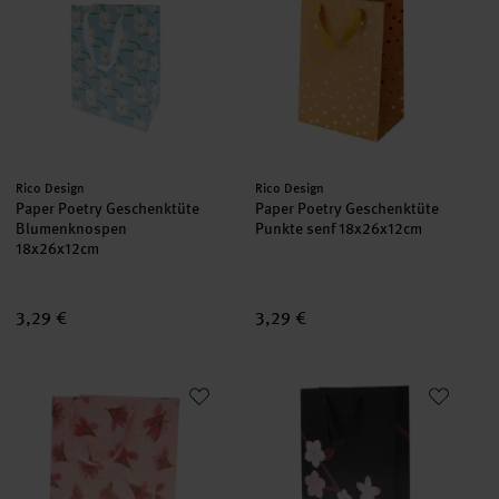
Hersteller:
Hersteller:
Rico Design
Rico Design
Paper Poetry Geschenktüte
Paper Poetry Geschenktüte
Blumenknospen
Punkte senf 18x26x12cm
18x26x12cm
3,29 €
3,29 €
Paper Poetry Geschenktüte Blüten rosa 26x32x12cm
Paper Poetry Geschenktüte Kir