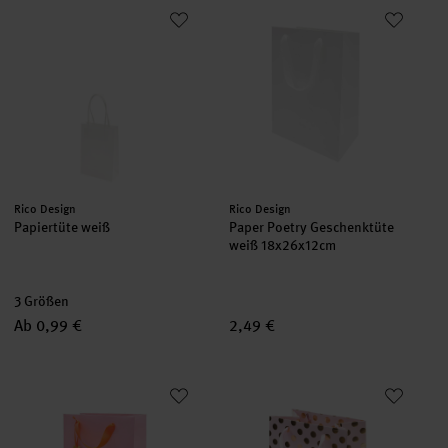
Papiertüte weiß
Paper Poetry Geschenktüte wei
Hersteller:
Hersteller:
Rico Design
Rico Design
Papiertüte weiß
Paper Poetry Geschenktüte
weiß 18x26x12cm
3 Größen
Ab 0,99 €
2,49 €
Paper Poetry Geschenktüte Sonne Happy Birthday 18x26x12cm
Geschenktüte rosa Punkte gol