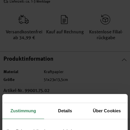
Lieferzeit: ca. 1-3 Werktage
Versand­kosten­frei
Kauf auf Rechnung
Kosten­lose Filial­
ab 34,99 €
rückgabe
Produktinformation
Material
Kraftpapier
Größe
51x23x13,5cm
Artikel-Nr.
99001.75.02
Bestell-Nr.
3185537
Zustimmung
Details
Über Cookies
Produktbeschreibung