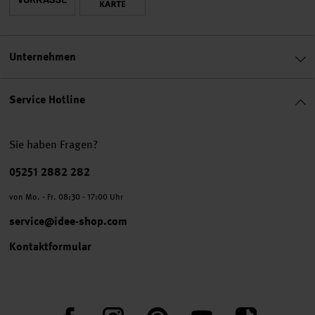
Unternehmen
Service Hotline
Sie haben Fragen?
Telefonnummer
05251 2882 282
von Mo. - Fr. 08:30 - 17:00 Uhr
service@idee-shop.com
Kontaktformular
Facebook
Instagram
Pinterest
YouTube
TikTok