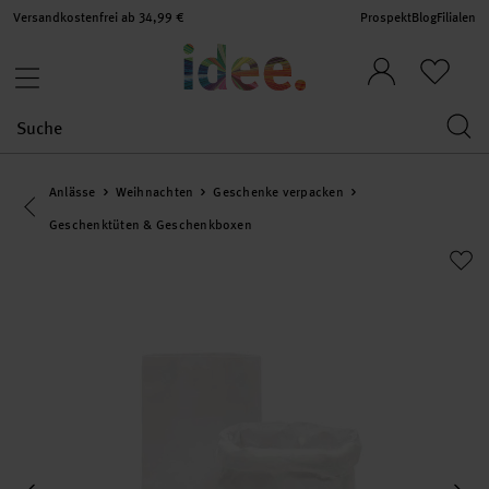
Versandkostenfrei ab 34,99 €
Prospekt
Blog
Filialen
Anlässe
Weihnachten
Geschenke verpacken
Eine Kategorie zurück navigieren
Geschenktüten & Geschenkboxen