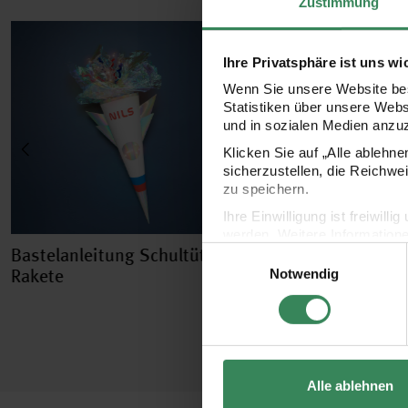
Zustimmung
Ihre Privatsphäre ist uns wi
Wenn Sie unsere Website bes
Statistiken über unsere Web
und in sozialen Medien anzu
Klicken Sie auf „Alle ablehn
sicherzustellen, die Reichwe
zu speichern.
Ihre Einwilligung ist freiwil
werden. Weitere Information
Einwilligungsauswahl
Bastelanleitung Schultüte
Nähanleitung Eis-
Datenschutzerklärung.
Rakete
Schultüten
Notwendig
Impressum
Datenschutz
Alle ablehnen