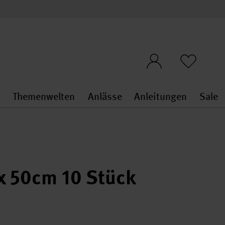
n
Themenwelten
Anlässe
Anleitungen
Sale
openMenu
penMenu
Stoffe & Sticken general.openMenu
Themenwelten general.openMen
Anlässe general.ope
Anleit
S
x 50cm 10 Stück