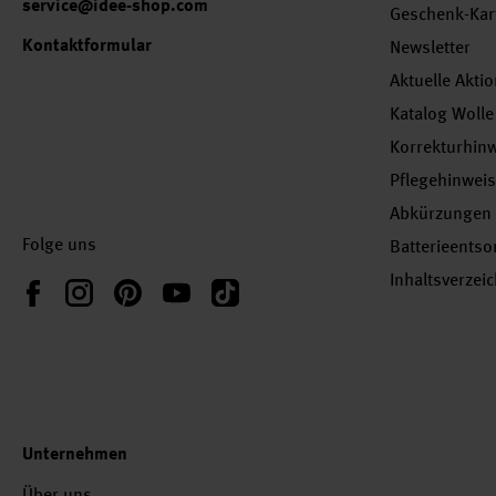
service@idee-shop.com
Geschenk-Kar
Kontaktformular
Newsletter
Aktuelle Akti
Katalog Wolle
Korrekturhin
Pflegehinwei
Abkürzungen
Folge uns
Batterieents
Inhaltsverzei
Instagram
Pinterest
YouTube
TikTok
Facebook
Unternehmen
Über uns