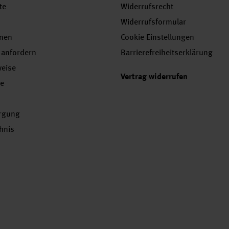
te
Widerrufsrecht
Widerrufsformular
onen
Cookie Einstellungen
 anfordern
Barrierefreiheitserklärung
weise
Vertrag widerrufen
se
orgung
chnis