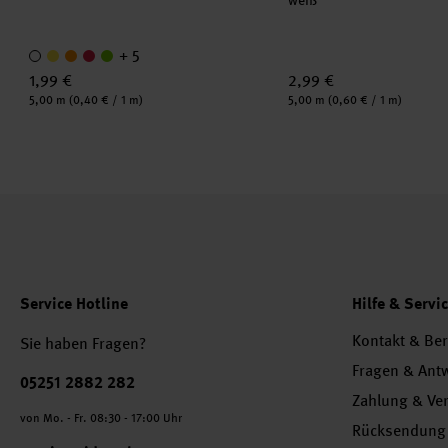
weiß
+ 5
1,99 €
2,99 €
Inhalt:
Inhalt:
5,00 m
(0,40 € / 1 m)
5,00 m
(0,60 € / 1 m)
Service Hotline
Hilfe & Servi
Kontakt & Be
Sie haben Fragen?
Fragen & Ant
Telefonnummer
05251 2882 282
Zahlung & Ve
von Mo. - Fr. 08:30 - 17:00 Uhr
Rücksendung