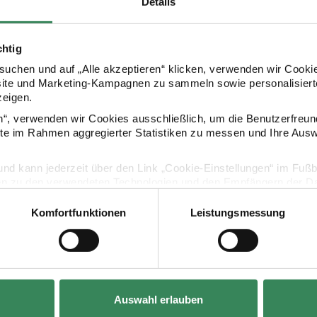
Details
chtig
uchen und auf „Alle akzeptieren“ klicken, verwenden wir Cookie
site und Marketing-Kampagnen zu sammeln sowie personalisierte
zeigen.
en“, verwenden wir Cookies ausschließlich, um die Benutzerfreun
ite im Rahmen aggregierter Statistiken zu messen und Ihre Aus
lig und kann jederzeit über den Link „Cookie-Einstellungen“ im Fuß
en zu den verwendeten Technologien und den Empfängern der Dat
Bastelanleitung Planeten-
Bastela
Kostüm
Astron
Komfortfunktionen
Leistungsmessung
Vertrag widerrufen
Auswahl erlauben