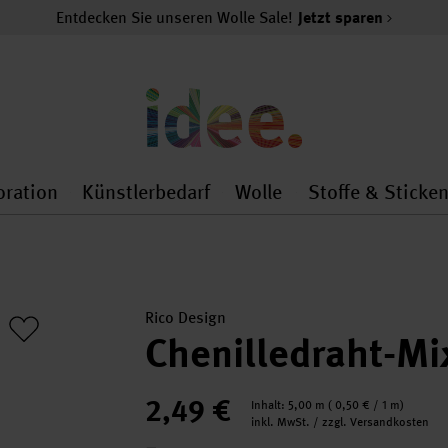
Entdecken Sie unseren Wolle Sale!
Jetzt sparen
oration
Künstlerbedarf
Wolle
Stoffe & Sticke
nMenu
al.openMenu
 general.openMenu
Dekoration general.openMenu
Künstlerbedarf general.
Wolle general.o
Rico Design
Chenilledraht-Mi
2,49 €
Inhalt:
5,00 m
(
0,50 €
/ 1 m)
inkl. MwSt. / zzgl. Versandkosten