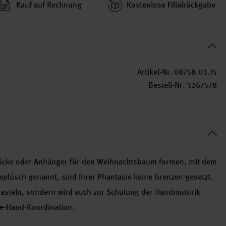
Kauf auf Rechnung
Kosten­lose Filial­rückgabe
Artikel-Nr.
08758.03.15
Bestell-Nr.
3267578
stücke oder Anhänger für den Weihnachtsbaum formen, mit dem
eplüsch genannt, sind Ihrer Phantasie keine Grenzen gesetzt.
 Basteln, sondern wird auch zur Schulung der Handmotorik
ge-Hand-Koordination.