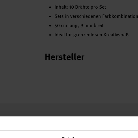
Inhalt: 10 Drähte pro Set
Sets in verschiedenen Farbkombinatio
50 cm lang, 9 mm breit
ideal für grenzenlosen Kreativspaß
Hersteller