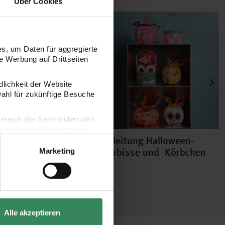
Über Cookies
s, um Daten für aggregierte
 Werbung auf Drittseiten
dlichkeit der Website
wahl für zukünftige Besuche
bereich der Seite widerrufen
en finden Sie in unserer
nleitung
Anleitung Halloween-
auten-Kostüm
Kürbisse und -Körbchen
Marketing
Alle akzeptieren