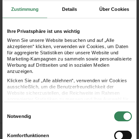
einen ganz besonderen Effekt mithilfe dieses schaurigen
Zustimmung
Details
Über Cookies
Folienballons mit einem Skelettaufdruck. Er kann sowohl mit
Luft als auch mit Helium befüllt und mehrfach verwendet
werden. Der Folienballon hat unten Befestigungsösen,
Ihre Privatsphäre ist uns wichtig
sodass man ihn nach Belieben dekorieren kann.
Wenn Sie unsere Website besuchen und auf „Alle
akzeptieren“ klicken, verwenden wir Cookies, um Daten
für aggregierte Statistiken über unsere Website und
schauriger Skelett-Folienballon
Marketing-Kampagnen zu sammeln sowie personalisierte
Werbung auf Drittseiten und in sozialen Medien
zum Aufblasen sollte eine Luftpumpe oder ein Strohhalm
anzuzeigen.
verwendet werden
Klicken Sie auf „Alle ablehnen“, verwenden wir Cookies
Luftbefüllung ist mehrere Wochen haltbar
ausschließlich, um die Benutzerfreundlichkeit der
Website sicherzustellen, die Reichweite im Rahmen
mehrfach verwendbar
aggregierter Statistiken zu messen und Ihre Auswahl für
Inhalt: 1 Stück
zukünftige Besuche zu speichern.
Einwilligungsauswahl
Design: Happy Halloween
Ihre Einwilligung ist freiwillig und kann jederzeit über den
Notwendig
Link „Cookie-Einstellungen“ im Fußbereich der Seite
widerrufen werden. Weitere Informationen zu den
Warnhinweise
verwendeten Technologien und den Empfängern der
Komfortfunktionen