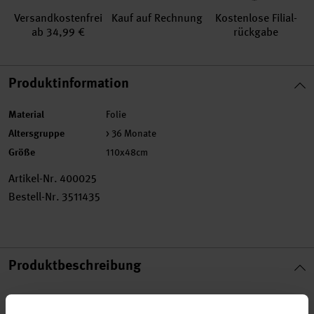
Versand­kosten­frei
Kauf auf Rechnung
Kosten­lose Filial­
ab 34,99 €
rückgabe
Produktinformation
Material
Folie
Altersgruppe
> 36 Monate
Größe
110x48cm
Artikel-Nr.
400025
Bestell-Nr.
3511435
Produktbeschreibung
Das Grauen erhält Einzug… Geben Sie Ihrer Halloween-Party