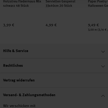
Holzstreu Fledermaus Mix
Servietten Gespenst
Paper Poetry 
schwarz 48 Stück
33x40cm 20 Stück
Halloween Ge
3,99 €
4,99 €
9,49 €
Inhalt:
3,00 m
(3,16 € 
Hilfe & Service
Rechtliches
Vertrag widerrufen
Versand- & Zahlungsmethoden
Wir verschicken mit