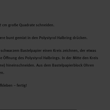
x 12 cm große Quadrate schneiden.
here bunt gemixt in den Polystyrol Halbring drücken.
f schwarzem Bastelpapier einen Kreis zeichnen, der etwas
ere Öffnung des Polystyrol Halbrings. In der Mitte den Kreis
hne) hineinschneiden. Aus dem Bastelpapierblock Ohren
en.
kleben – fertig!