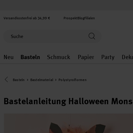
Versandkostenfrei ab 34,99 €
Prospekt
Blog
Filialen
Neu
Basteln
Schmuck
Papier
Party
Dek
Neu general.openMenu
Basteln general.openMenu
Schmuck general.ope
Papier gener
Party
Eine Kategorie zurück navigieren
Basteln
Bastelmaterial
Polystyrolformen
Bastelanleitung Halloween Mons