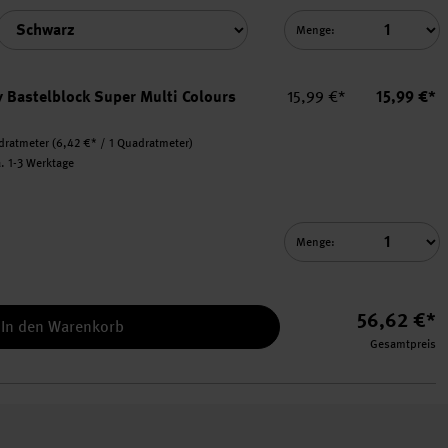
Menge:
Einzelpreis
Summe
y Bastelblock Super Multi Colours
15,99 €*
15,99 €*
dratmeter
(6,42 €* / 1 Quadratmeter)
a. 1-3 Werktage
Menge:
ulti Colours A3 20 Blatt auswählen.
56,62 €*
In den Warenkorb
Gesamtpreis