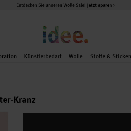
Entdecken Sie unseren Wolle Sale!
Jetzt sparen
oration
Künstlerbedarf
Wolle
Stoffe & Sticke
nMenu
al.openMenu
 general.openMenu
Dekoration general.openMenu
Künstlerbedarf general.
Wolle general.o
ter-Kranz