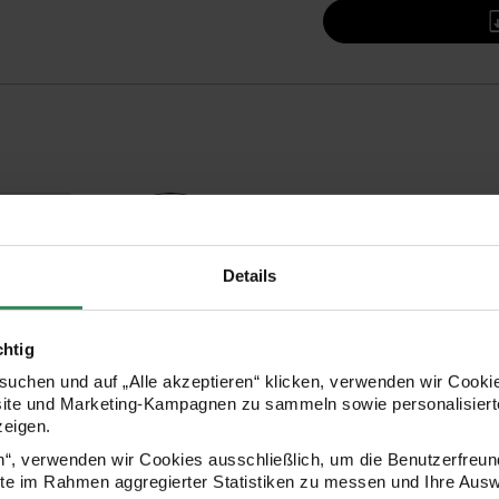
Polystyrol 
Lieferzeit: c
Artikeldetails
Details
Auswählen
Polystyrol Halbring 25cm auswäh
chtig
uchen und auf „Alle akzeptieren“ klicken, verwenden wir Cookie
Wackelaugen
site und Marketing-Kampagnen zu sammeln sowie personalisierte
Lieferzeit: c
zeigen.
Artikeldetails
en“, verwenden wir Cookies ausschließlich, um die Benutzerfreun
ite im Rahmen aggregierter Statistiken zu messen und Ihre Aus