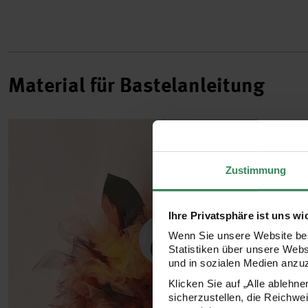
Material für Bastelanleitung
Zustimmung
Ihre Privatsphäre ist uns wi
Wenn Sie unsere Website bes
Statistiken über unsere Web
und in sozialen Medien anzu
Klicken Sie auf „Alle ablehn
sicherzustellen, die Reichwe