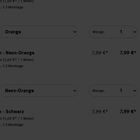
er
(1,60 €* / 1 Meter)
a. 1-3 Werktage
Menge:
Einzelpreis
Summe
m - Neon-Orange
7,99 €*
7,99 €*
er
(1,60 €* / 1 Meter)
a. 1-3 Werktage
Menge:
Einzelpreis
Summe
m - Schwarz
7,99 €*
7,99 €*
er
(1,60 €* / 1 Meter)
a. 1-3 Werktage