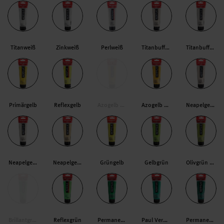
Titanweiß
Zinkweiß
Perlweiß
Titanbuff Hell
Titanbuff dunkel
Primärgelb
Reflexgelb
Azogelb Hell
Azogelb Mittel
Neapelgelb Rot Hell
Neapelgelb Hell
Neapelgelb dunkel
Grüngelb
Gelbgrün
Olivgrün Hell
Brillantgrün
Reflexgrün
Permanentgrün Hell
Paul Veronesgrün
Permanentgrün dunkel