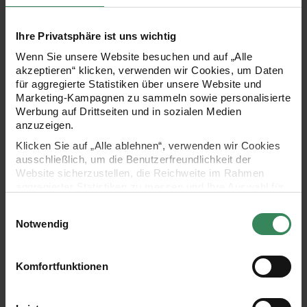
Umbra Gebrannt
Umbra Natur
Azogelb dunkel
Azo Orange
Reflexorange
Ihre Privatsphäre ist uns wichtig
Wenn Sie unsere Website besuchen und auf „Alle
akzeptieren“ klicken, verwenden wir Cookies, um Daten
für aggregierte Statistiken über unsere Website und
Gold
Reichgold
Bronze
Kupfer
Silber
Marketing-Kampagnen zu sammeln sowie personalisierte
Werbung auf Drittseiten und in sozialen Medien
anzuzeigen.
Klicken Sie auf „Alle ablehnen“, verwenden wir Cookies
ausschließlich, um die Benutzerfreundlichkeit der
Zinn
Paynegrau
Graphite
Neutralgrau
Warmgrau
Website sicherzustellen, die Reichweite im Rahmen
aggregierter Statistiken zu messen und Ihre Auswahl für
zukünftige Besuche zu speichern.
Einwilligungsauswahl
Ihre Einwilligung ist freiwillig und kann jederzeit über den
Notwendig
Link „Cookie-Einstellungen“ im Fußbereich der Seite
Van Dijckbraun
Lampenschwarz
Oxidschwarz
widerrufen werden. Weitere Informationen zu den
verwendeten Technologien und den Empfängern der
Komfortfunktionen
Daten finden Sie in unserer Datenschutzerklärung.
Impressum
Datenschutz
Vertrag widerrufen