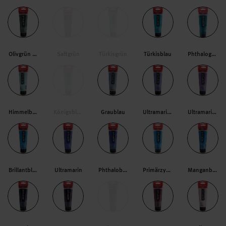
Olivgrün dunkel
Saftgrün
Türkisgrün
Türkisblau
Phthalogrün
Himmelblau Hell
Königsblau
Graublau
Ultramarinviolett Hell
Ultramarin Violett
Brillantblau
Ultramarin
Phthaloblau
Primärzyan
Manganblau Phthalo