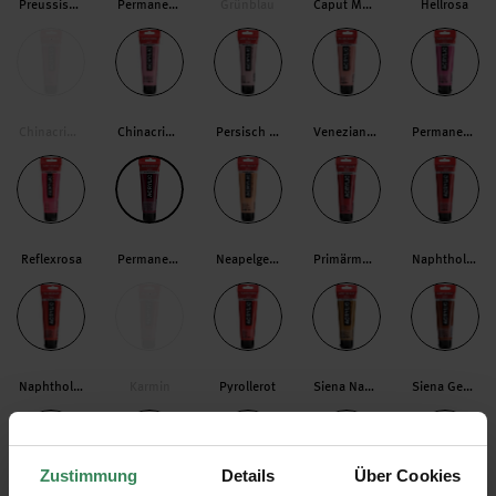
Preussischblau
Permanent Blauviolett
Grünblau
Caput Mortuum Violett
Hellrosa
Chinacridonrosa
Chinacridonrosa Hell
Persisch Rosa
Venezianisch Rosa
Permanentrotviolett Hell
Reflexrosa
Permanent Rotviolett
Neapelgelb Rot
Primärmagenta
Naphtholrot dunkel
Naphtholrot Mittel
Karmin
Pyrollerot
Siena Natur
Siena Gebrannt
Zustimmung
Details
Über Cookies