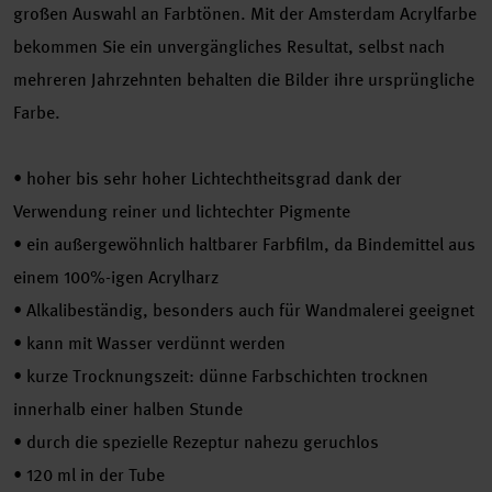
großen Auswahl an Farbtönen. Mit der Amsterdam Acrylfarbe
bekommen Sie ein unvergängliches Resultat, selbst nach
mehreren Jahrzehnten behalten die Bilder ihre ursprüngliche
Farbe.
•
hoher bis sehr hoher Lichtechtheitsgrad dank der
Verwendung reiner und lichtechter Pigmente
•
ein außergewöhnlich haltbarer Farbfilm, da Bindemittel aus
einem 100%-igen Acrylharz
•
Alkalibeständig, besonders auch für Wandmalerei geeignet
•
kann mit Wasser verdünnt werden
•
kurze Trocknungszeit: dünne Farbschichten trocknen
innerhalb einer halben Stunde
•
durch die spezielle Rezeptur nahezu geruchlos
•
120 ml in der Tube