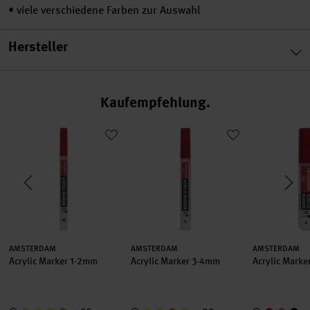
•
viele verschiedene Farben zur Auswahl
Hersteller
Kaufempfehlung
chrauben 5 Stück
Acrylic Marker 1-2mm
Acrylic Marker 3-4mm
Acrylic Mar
Hersteller:
Hersteller:
Hersteller:
AMSTERDAM
AMSTERDAM
AMSTERDAM
Acrylic Marker 1-2mm
Acrylic Marker 3-4mm
Acrylic Mark