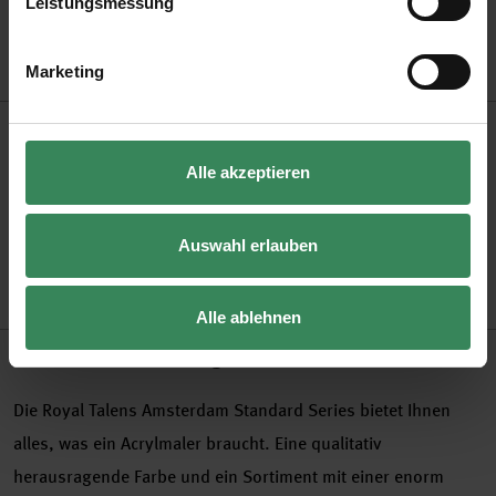
Leistungsmessung
Versand­kosten­frei
Kauf auf Rechnung
Kosten­lose Filial­
ab 34,99 €
rückgabe
Marketing
Produktinformation
Alle akzeptieren
Größe
120ml
Artikel-Nr.
3003741
Auswahl erlauben
Bestell-Nr.
1323405
Alle ablehnen
Produktbeschreibung
Die Royal Talens Amsterdam Standard Series bietet Ihnen
alles, was ein Acrylmaler braucht. Eine qualitativ
herausragende Farbe und ein Sortiment mit einer enorm