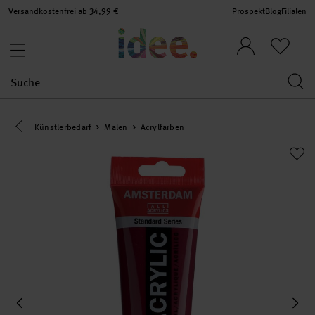
Versandkostenfrei ab 34,99 €
Prospekt
Blog
Filialen
Eine Kategorie zurück navigieren
Künstlerbedarf
Malen
Acrylfarben