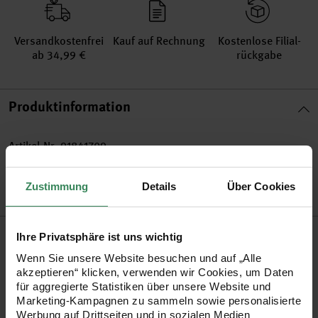
Versand­kosten­frei
Kauf auf Rechnung
Kosten­lose Filial­
ab 34,99 €
rückgabe
Produktinformation
Artikel-Nr.
91841709
Bestell-Nr.
2884684
Zustimmung
Details
Über Cookies
Produktbeschreibung
Ihre Privatsphäre ist uns wichtig
Wenn Sie unsere Website besuchen und auf „Alle
Die Lösung zum Malen direkt aus der Tube sind die
akzeptieren“ klicken, verwenden wir Cookies, um Daten
für aggregierte Statistiken über unsere Website und
Amsterdam Dosierspitzen. Schrauben Sie die Spitzen auf die
Marketing-Kampagnen zu sammeln sowie personalisierte
Tube und malen Sie mit feinen Linien drauf los.
Werbung auf Drittseiten und in sozialen Medien