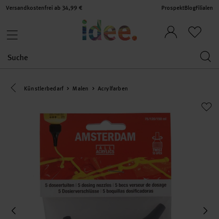
Versandkostenfrei ab 34,99 €
Prospekt
Blog
Filialen
Eine Kategorie zurück navigieren
Künstlerbedarf
Malen
Acrylfarben