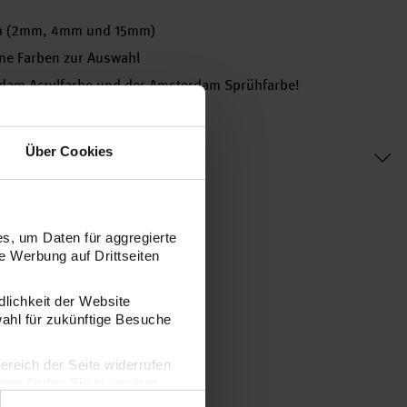
lich (2mm, 4mm und 15mm)
ne Farben zur Auswahl
rdam Acrylfarbe und der Amsterdam Sprühfarbe!
Über Cookies
s, um Daten für aggregierte
 Werbung auf Drittseiten
dlichkeit der Website
wahl für zukünftige Besuche
bereich der Seite widerrufen
en finden Sie in unserer