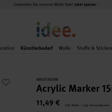
Entdecken Sie unseren Wolle Sale!
Jetzt sparen
oration
Künstlerbedarf
Wolle
Stoffe & Sticke
nMenu
al.openMenu
 general.openMenu
Dekoration general.openMenu
Künstlerbedarf general.
Wolle general.o
AMSTERDAM
Acrylic Marker 
11,49 €
inkl. MwSt. / zzgl. Versandkosten