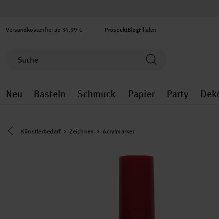
Versandkostenfrei ab 34,99 €
Prospekt
Blog
Filialen
Neu
Basteln
Schmuck
Papier
Party
Dek
Neu general.openMenu
Basteln general.openMenu
Schmuck general.ope
Papier gener
Party
Eine Kategorie zurück navigieren
Künstlerbedarf
Zeichnen
Acrylmarker