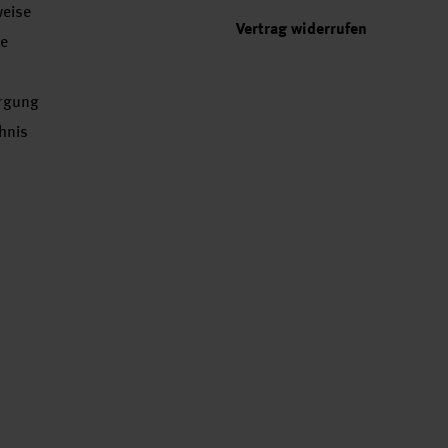
weise
Vertrag widerrufen
se
orgung
chnis