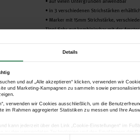
•
auf vielen Untergründen anwendbar
•
in 3 verschiedenen Strichstärken erhält
•
Marker mit 15mm Strichstärke, verschiede
Tipp! Sehr gut kombinierbar mit der Amste
Hersteller
Details
chtig
uchen und auf „Alle akzeptieren“ klicken, verwenden wir Cookie
site und Marketing-Kampagnen zu sammeln sowie personalisierte
zeigen.
en“, verwenden wir Cookies ausschließlich, um die Benutzerfreun
ite im Rahmen aggregierter Statistiken zu messen und Ihre Aus
lig und kann jederzeit über den Link „Cookie-Einstellungen“ im Fuß
Kaufempfehlung
en zu den verwendeten Technologien und den Empfängern der Dat