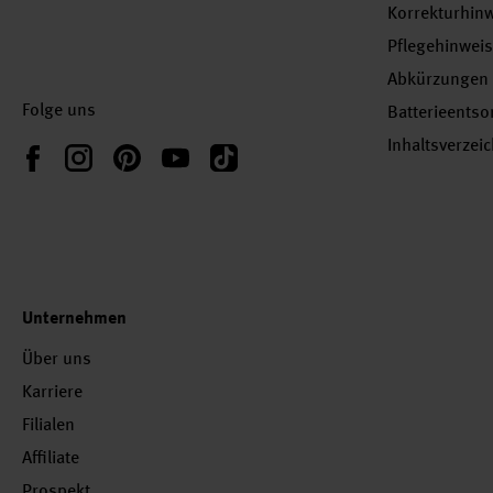
Korrekturhin
Pflegehinwei
Abkürzungen
Folge uns
Batterieents
Inhaltsverzei
Instagram
Pinterest
YouTube
TikTok
Facebook
Unternehmen
Über uns
Karriere
Filialen
Affiliate
Prospekt