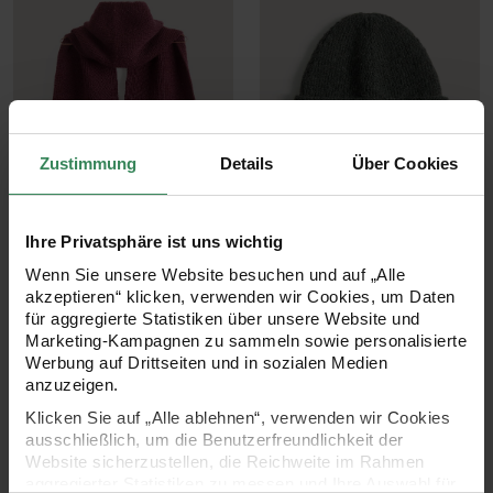
Zustimmung
Details
Über Cookies
Modell 10
Modell 11
Ihre Privatsphäre ist uns wichtig
Schal
Mütze
Wenn Sie unsere Website besuchen und auf „Alle
akzeptieren“ klicken, verwenden wir Cookies, um Daten
Zum Strickset
Zum Strickset
für aggregierte Statistiken über unsere Website und
Marketing-Kampagnen zu sammeln sowie personalisierte
Werbung auf Drittseiten und in sozialen Medien
anzuzeigen.
Klicken Sie auf „Alle ablehnen“, verwenden wir Cookies
ausschließlich, um die Benutzerfreundlichkeit der
Website sicherzustellen, die Reichweite im Rahmen
aggregierter Statistiken zu messen und Ihre Auswahl für