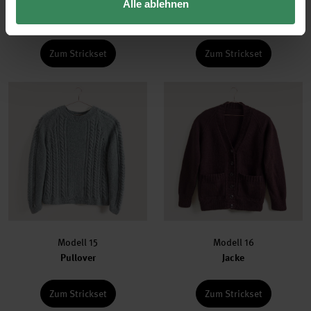
Modell 13
Modell 14
Alle ablehnen
Pullover
Kragen
Zum Strickset
Zum Strickset
Modell 15
Modell 16
Pullover
Jacke
Zum Strickset
Zum Strickset