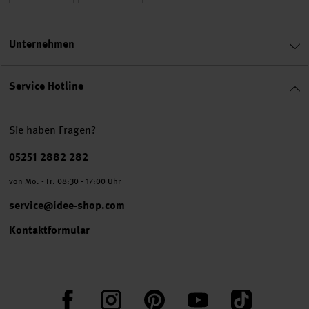
Unternehmen
Service Hotline
Sie haben Fragen?
Telefonnummer
05251 2882 282
von Mo. - Fr. 08:30 - 17:00 Uhr
service@idee-shop.com
Kontaktformular
Facebook
Instagram
Pinterest
YouTube
TikTok