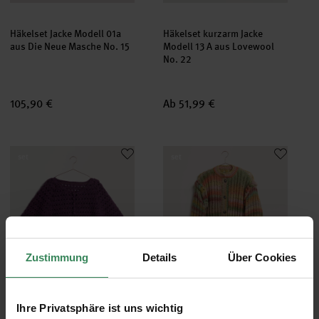
Häkelset Jacke Modell 01a
Häkelset kurzarm Jacke
aus Die Neue Masche No. 15
Modell 13 A aus Lovewool
No. 22
105,90 €
Ab 51,99 €
Häkelset kurzarm Jacke Modell 13 B aus Lovewool No. 22
Strick-/Häkelset Jacke Modell 
set
set
Zustimmung
Details
Über Cookies
Häkelset kurzarm Jacke
Strick-/Häkelset Jacke
Ihre Privatsphäre ist uns wichtig
Modell 13 B aus Lovewool
Modell 25 aus Made by Me