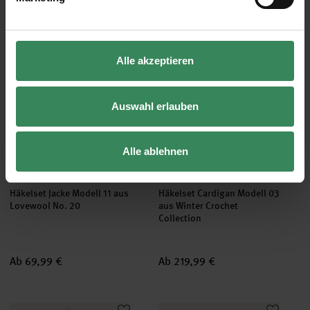
47,99 €
Ab 71,99 €
Häkelset Jacke Modell 11 aus Lovewool No. 20
Häkelset Cardigan Modell 03 aus
set
set
Alle akzeptieren
Auswahl erlauben
Alle ablehnen
Häkelset Jacke Modell 11 aus
Häkelset Cardigan Modell 03
Lovewool No. 20
aus Winter Crochet
Collection
Ab 69,99 €
Ab 219,99 €
Häkelset Cardigan Modell 08 aus Winter Crochet Collection
Häkelset Jacke Modell 05 aus Ch