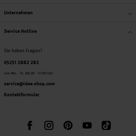
Unternehmen
Service Hotline
Sie haben Fragen?
Telefonnummer
05251 2882 282
von Mo. - Fr. 08:30 - 17:00 Uhr
service@idee-shop.com
Kontaktformular
Facebook
Instagram
Pinterest
YouTube
TikTok