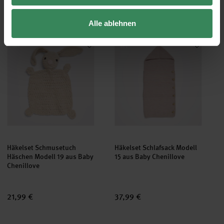
26,99 €
15,99 €
Alle ablehnen
Häkelset Schmusetuch Häschen Modell 19 aus Baby Chenillove
Häkelset Schlafsack Modell 15 
set
set
Häkelset Schmusetuch
Häkelset Schlafsack Modell
Häschen Modell 19 aus Baby
15 aus Baby Chenillove
Chenillove
21,99 €
37,99 €