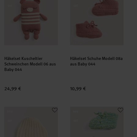
set
set
Häkelset Kuscheltier
Häkelset Schuhe Modell 08a
Schweinchen Modell 06 aus
aus Baby 044
Baby 044
24,99 €
10,99 €
Häkelset Mütze Modell 14 aus Baby 044
Häkelset Schuhe Modell 08b au
neu
neu
set
set