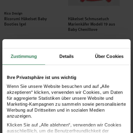
Hersteller:
Rico Design
Ricorumi Häkelset Baby
Häkelset Schmusetuch
Booties Igel
Marienkäfer Modell 19 aus
Baby Chenillove
14,99 €
21,99 €
Zustimmung
Details
Über Cookies
Häkelset Schmusetuch Bär Modell 19 aus Baby Chenillove
Häkelset Schlafsack Modell 16 a
set
set
Ihre Privatsphäre ist uns wichtig
Wenn Sie unsere Website besuchen und auf „Alle
akzeptieren“ klicken, verwenden wir Cookies, um Daten
für aggregierte Statistiken über unsere Website und
Marketing-Kampagnen zu sammeln sowie personalisierte
Werbung auf Drittseiten und in sozialen Medien
anzuzeigen.
Klicken Sie auf „Alle ablehnen“, verwenden wir Cookies
Häkelset Schmusetuch Bär
Häkelset Schlafsack Modell
ausschließlich, um die Benutzerfreundlichkeit der