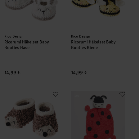
Hersteller:
Hersteller:
Rico Design
Rico Design
Ricorumi Häkelset Baby
Ricorumi Häkelset Baby
Booties Hase
Booties Biene
14,99 €
14,99 €
Ricorumi Häkelset Baby Booties Igel
Häkelset Schmusetuch Marienkä
set
set