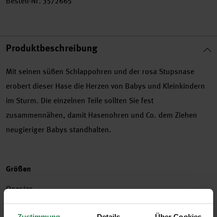
Bestell-Nr.
3572665
Produktbeschreibung
Mit seinen süßen Schlappohren und der rosa Stupsnase
erobert dieser Hase die Herzen von Babys und Kleinkindern
im Sturm. Die einzelnen Teile sollten Sie fest
zusammennähen, damit Hasenohren und Co. dem Ziehen
neugieriger Babys standhalten.
Größen
Onesize
Zustimmung
Details
Über Cookies