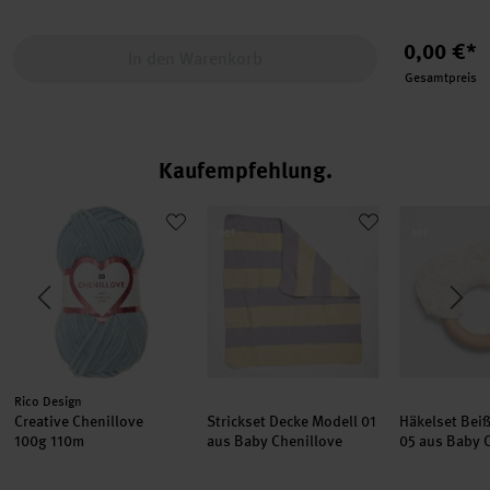
0,00 €*
In den Warenkorb
Gesamtpreis
Kaufempfehlung
dell 03 aus Baby Chenillove
Creative Chenillove
Strickset Decke Modell 01 aus Baby C
Häkelset Be
set
set
Hersteller:
Rico Design
Creative Chenillove
Strickset Decke Modell 01
Häkelset Bei
100g 110m
aus Baby Chenillove
05 aus Baby 