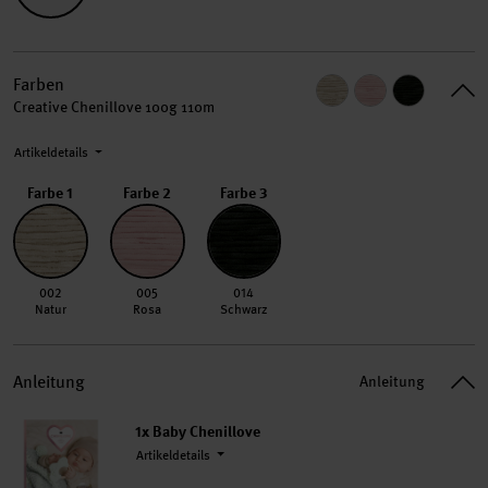
Farben
Creative Chenillove 100g 110m
Artikeldetails
Farbe 1
Farbe 2
Farbe 3
002 Natur
005 Rosa
014 Schwarz
002
005
014
Natur
Rosa
Schwarz
Anleitung
Anleitung
1x Baby Chenillove
Artikeldetails