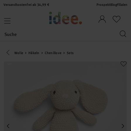
Versandkostenfrei ab 34,99 €
Prospekt
Blog
Filialen
Eine Kategorie zurück navigieren
Wolle
Häkeln
Chenillove
Sets
set