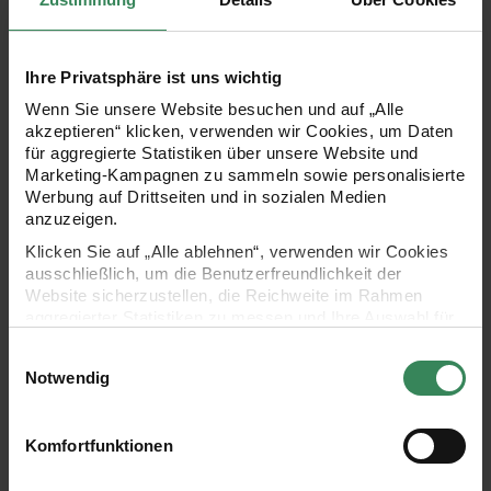
Material
- Creative Chenillove 002 Natur
Ihre Privatsphäre ist uns wichtig
Wenn Sie unsere Website besuchen und auf „Alle
Farbe 1: 2 Knäuel
akzeptieren“ klicken, verwenden wir Cookies, um Daten
für aggregierte Statistiken über unsere Website und
- Creative Chenillove 005 Rosa
Marketing-Kampagnen zu sammeln sowie personalisierte
Werbung auf Drittseiten und in sozialen Medien
Farbe 2: 1 Knäuel
anzuzeigen.
- Creative Chenillove 014 Schwarz
Klicken Sie auf „Alle ablehnen“, verwenden wir Cookies
ausschließlich, um die Benutzerfreundlichkeit der
Farbe 3: 1 Knäuel
Website sicherzustellen, die Reichweite im Rahmen
aggregierter Statistiken zu messen und Ihre Auswahl für
zukünftige Besuche zu speichern.
Einwilligungsauswahl
Ihre Einwilligung ist freiwillig und kann jederzeit über den
Notwendig
- Anleitungsheft „
Baby Chenillove
“
Link „Cookie-Einstellungen“ im Fußbereich der Seite
widerrufen werden. Weitere Informationen zu den
verwendeten Technologien und den Empfängern der
Komfortfunktionen
Daten finden Sie in unserer Datenschutzerklärung.
Das Set kann nur vollständig retourniert werden.