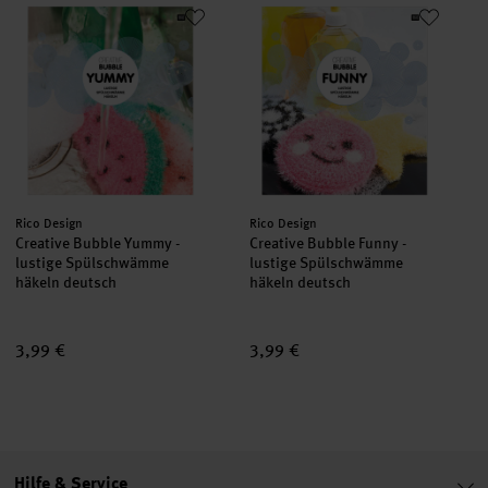
Creative Bubble Yummy - lustige Spülschwämme häkeln deuts
Creative Bubble Funny - lusti
Hersteller:
Hersteller:
Rico Design
Rico Design
Creative Bubble Yummy -
Creative Bubble Funny -
lustige Spülschwämme
lustige Spülschwämme
häkeln deutsch
häkeln deutsch
3,99 €
3,99 €
Hilfe & Service