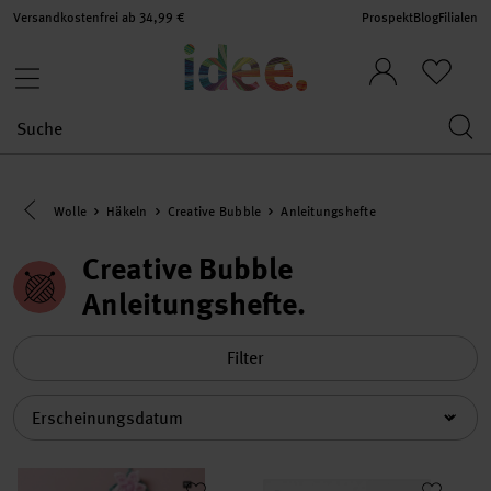
Versandkostenfrei ab 34,99 €
Prospekt
Blog
Filialen
Eine Kategorie zurück navigieren
Wolle
Häkeln
Creative Bubble
Anleitungshefte
Creative Bubble
Anleitungshefte
Filter
Sortierung
Creative Bubble - La Vie En Rose
Creative Bubble - Crazy Bubble