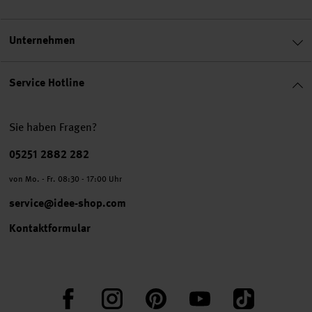
Unternehmen
Service Hotline
Sie haben Fragen?
Telefonnummer
05251 2882 282
von Mo. - Fr. 08:30 - 17:00 Uhr
service@idee-shop.com
Kontaktformular
Facebook
Instagram
Pinterest
YouTube
TikTok