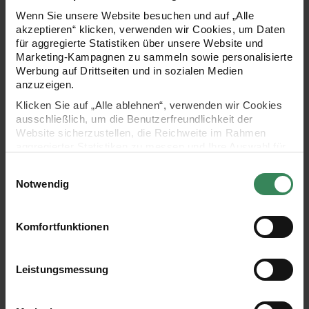
Colours
Bath
Wenn Sie unsere Website besuchen und auf „Alle
deutsch
deutsch
akzeptieren“ klicken, verwenden wir Cookies, um Daten
für aggregierte Statistiken über unsere Website und
Marketing-Kampagnen zu sammeln sowie personalisierte
3,99 €
3,99 €
Werbung auf Drittseiten und in sozialen Medien
anzuzeigen.
Creative Bubble - Beyond the Sea
Creative Bubble - At the Beach
Klicken Sie auf „Alle ablehnen“, verwenden wir Cookies
ausschließlich, um die Benutzerfreundlichkeit der
Website sicherzustellen, die Reichweite im Rahmen
aggregierter Statistiken zu messen und Ihre Auswahl für
zukünftige Besuche zu speichern.
Einwilligungsauswahl
Ihre Einwilligung ist freiwillig und kann jederzeit über den
Notwendig
Link „Cookie-Einstellungen“ im Fußbereich der Seite
widerrufen werden. Weitere Informationen zu den
verwendeten Technologien und den Empfängern der
Komfortfunktionen
Daten finden Sie in unserer Datenschutzerklärung.
Hersteller:
Hersteller:
Rico Design
Rico Design
Creative Bubble - Beyond
Creative Bubble - At the
Impressum
Datenschutz
Vertrag widerrufen
the Sea
Beach
Leistungsmessung
deutsch
deutsch