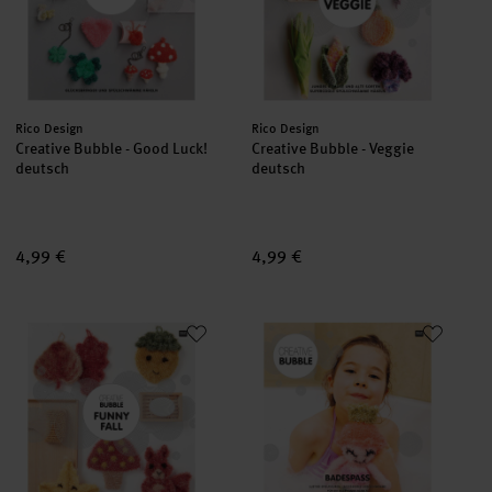
Hersteller:
Hersteller:
Rico Design
Rico Design
Creative Bubble - Good Luck!
Creative Bubble - Veggie
deutsch
deutsch
4,99 €
4,99 €
Creative Bubble - Funny Fall
Creative Bubble - Bubble Bade