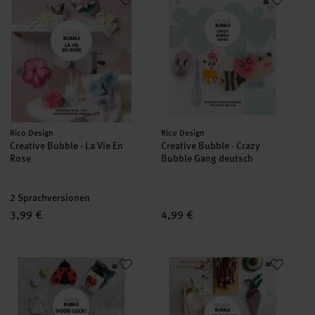
Hersteller:
Hersteller:
Rico Design
Rico Design
Creative Bubble - La Vie En
Creative Bubble - Crazy
Rose
Bubble Gang deutsch
2 Sprachversionen
3,99 €
4,99 €
Creative Bubble - Good Luck!
Creative Bubble - Veggie