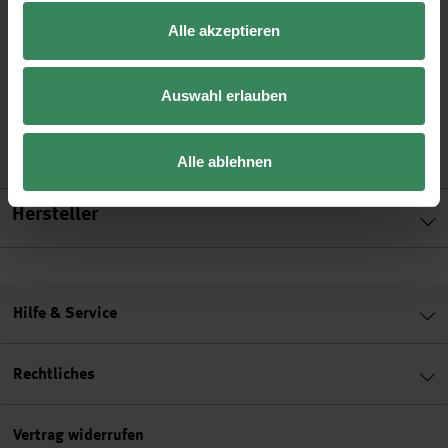
•
aus Glas
Alle akzeptieren
•
Farbe: blau
•
4 verschiedene Größen zur Auswahl, je nach Größe andere
Auswahl erlauben
Stückzahlen
•
Tipp! auch in braun erhältlich oder als Katzen- oder
Eulenaugen!
Alle ablehnen
Hersteller
Hilfe & Service
Rechtliches
Vertrag widerrufen