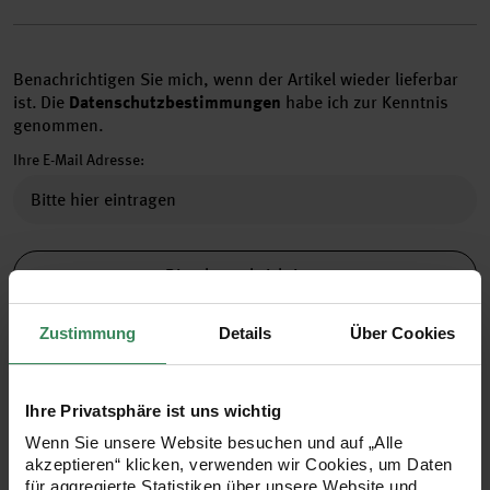
Benachrichtigen Sie mich, wenn der Artikel wieder lieferbar
ist.
Die
Datenschutzbestimmungen
habe ich zur Kenntnis
genommen.
Ihre E-Mail Adresse:
Bitte benachrichtigen
Zustimmung
Details
Über Cookies
Ihre Privatsphäre ist uns wichtig
Wenn Sie unsere Website besuchen und auf „Alle
Versand­kosten­frei
Kauf auf Rechnung
Kosten­lose Filial­
akzeptieren“ klicken, verwenden wir Cookies, um Daten
ab 34,99 €
rückgabe
für aggregierte Statistiken über unsere Website und