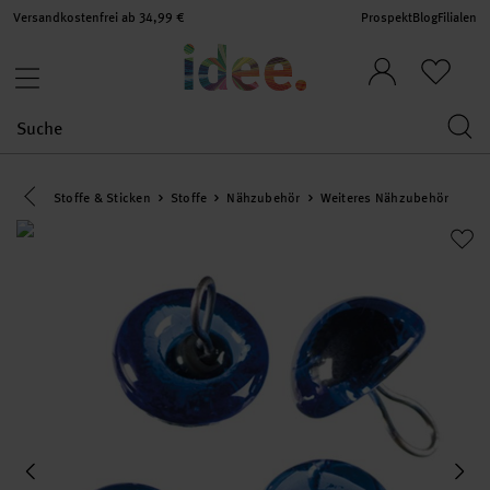
Versandkostenfrei ab 34,99 €
Prospekt
Blog
Filialen
Eine Kategorie zurück navigieren
Stoffe & Sticken
Stoffe
Nähzubehör
Weiteres Nähzubehör