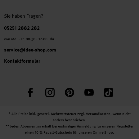
Sie haben Fragen?
Telefonnummer
05251 2882 282
von Mo. - Fr. 08:30 - 17:00 Uhr
service@idee-shop.com
Kontaktformular
Facebook
Instagram
Pinterest
YouTube
TikTok
* Alle Preise inkl. gesetzl. Mehrwertsteuer zzgl.
Versandkosten
, wenn nicht
anders beschrieben.
** Jede:r Abonnent:in erhält bei erstmaliger Anmeldung für unseren Newsletter
einen 10 % Rabatt-Gutschein für unseren Online-Shop.