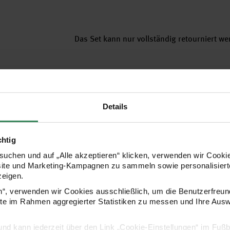
Das Set kann nur vollständig retourniert w
Achtung! Nicht enthalten sind
Details
- Rundstricknadel 3,5mm, 80cm lang
chtig
uchen und auf „Alle akzeptieren“ klicken, verwenden wir Cookie
site und Marketing-Kampagnen zu sammeln sowie personalisierte
zeigen.
en“, verwenden wir Cookies ausschließlich, um die Benutzerfreun
ite im Rahmen aggregierter Statistiken zu messen und Ihre Aus
lig und kann jederzeit über den Link „Cookie-Einstellungen“ im Fuß