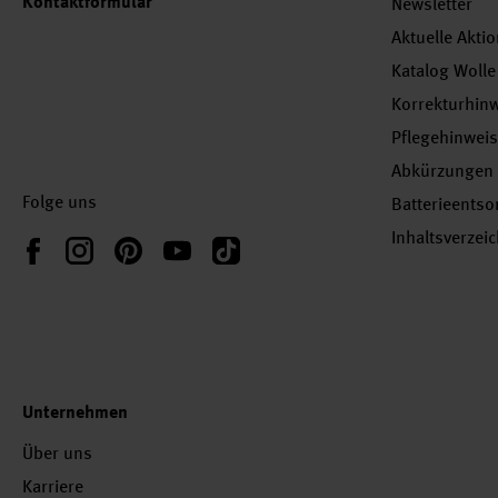
Kontaktformular
Newsletter
Aktuelle Akti
Katalog Wolle
Korrekturhin
Pflegehinwei
Abkürzungen
Folge uns
Batterieents
Inhaltsverzei
Instagram
Pinterest
YouTube
TikTok
Facebook
Unternehmen
Über uns
Karriere