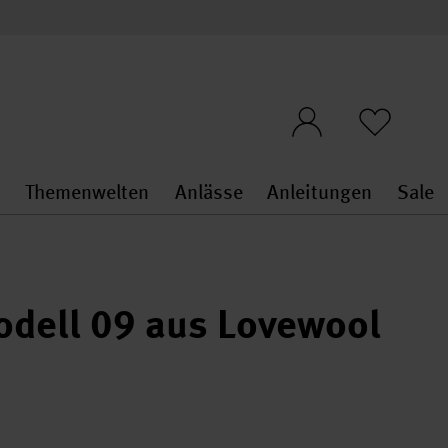
n
Themenwelten
Anlässe
Anleitungen
Sale
openMenu
penMenu
Stoffe & Sticken general.openMenu
Themenwelten general.openMen
Anlässe general.ope
Anleit
S
Modell 09 aus Lovewool