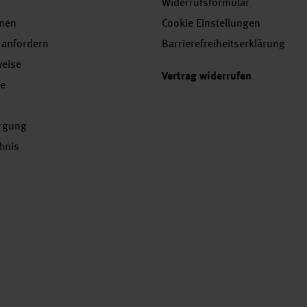
Widerrufsformular
onen
Cookie Einstellungen
 anfordern
Barrierefreiheitserklärung
weise
Vertrag widerrufen
se
orgung
chnis