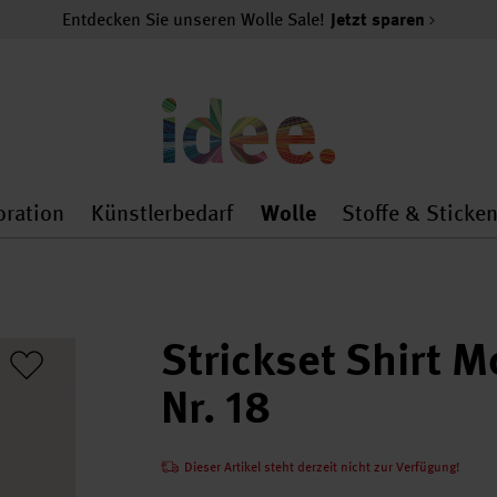
Entdecken Sie unseren Wolle Sale!
Jetzt sparen
oration
Künstlerbedarf
Wolle
Stoffe & Sticke
nMenu
al.openMenu
 general.openMenu
Dekoration general.openMenu
Künstlerbedarf general.
Wolle general.o
Strickset Shirt 
Nr. 18
Dieser Artikel steht derzeit nicht zur Verfügung!