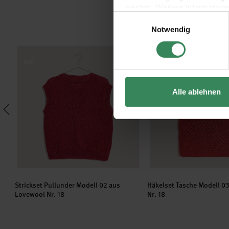
werden. Weitere Information
Einwilligungsauswahl
Datenschutzerklärung.
Notwendig
Impressum
Datenschutz
Lovewool Nr. 18
Strickset Pullunder Modell 02 aus Lovewool Nr. 18
Häkelset Tasche Modell
set
set
Alle ablehnen
Strickset Pullunder Modell 02 aus
Häkelset Tasche Modell 0
Lovewool Nr. 18
Nr. 18