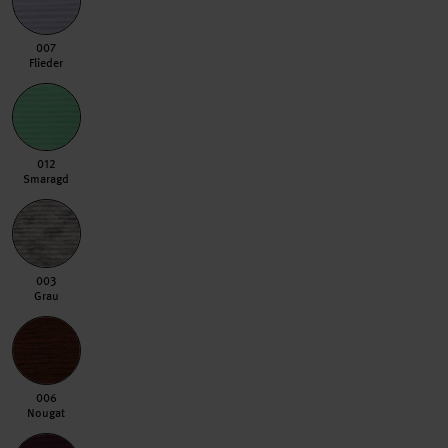
007 Flieder
007
Flieder
012 Smaragd
012
Smaragd
003 Grau
003
Grau
006 Nougat
006
Nougat