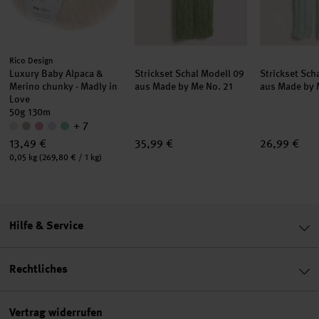
Hersteller:
Rico Design
Luxury Baby Alpaca &
Strickset Schal Modell 09
Strickset Sch
Merino chunky - Madly in
aus Made by Me No. 21
aus Made by 
Love
50g 130m
+ 7
13,49 €
35,99 €
26,99 €
Inhalt:
0,05 kg
(269,80 € / 1 kg)
Hilfe & Service
Rechtliches
Vertrag widerrufen