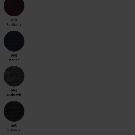
010 Bordeaux
010
Bordeaux
008 Marine
008
Marine
004 Anthrazit
004
Anthrazit
005 Schwarz
005
Schwarz