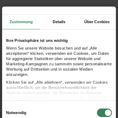
Anleitung
Anleitung
Zustimmung
Details
Über Cookies
1x Made by Me No. 21 Herbst-Winter
Artikeldetails
Ihre Privatsphäre ist uns wichtig
Wenn Sie unsere Website besuchen und auf „Alle
akzeptieren“ klicken, verwenden wir Cookies, um Daten
für aggregierte Statistiken über unsere Website und
72,99 €*
Marketing-Kampagnen zu sammeln sowie personalisierte
Werbung auf Drittseiten und in sozialen Medien
inkl. MwSt. / zzgl. Versandkosten
anzuzeigen.
Klicken Sie auf „Alle ablehnen“, verwenden wir Cookies
ausschließlich, um die Benutzerfreundlichkeit der
Website sicherzustellen, die Reichweite im Rahmen
Versand­kosten­frei
Kauf auf Rechnung
Kosten­lose Filial­
aggregierter Statistiken zu messen und Ihre Auswahl für
ab 34,99 €
rückgabe
zukünftige Besuche zu speichern.
Einwilligungsauswahl
Ihre Einwilligung ist freiwillig und kann jederzeit über den
Notwendig
Link „Cookie-Einstellungen“ im Fußbereich der Seite