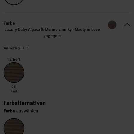
Farbe
Luxury Baby Alpaca & Merino chunky - Madly in Love
50g 130m
Artikeldetails
Farbe 1
011 Zimt
011
Zimt
Farbalternativen
Farbe
auswählen