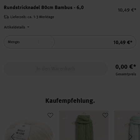
Rundstricknadel 80cm Bambus - 6,0
Einzelprei
10,49 €*
Lieferzeit: ca. 1-3 Werktage
Artikeldetails
Summe
10,49 €*
Menge:
0,00 €*
In den Warenkorb
Gesamtpreis
Kaufempfehlung
 Modell 24 aus Made by Me No. 21
Luxury Baby Alpaca & Merino chunky - Madly in Love
Strickset Schal Modell 09 aus Made b
Strickset S
set
set