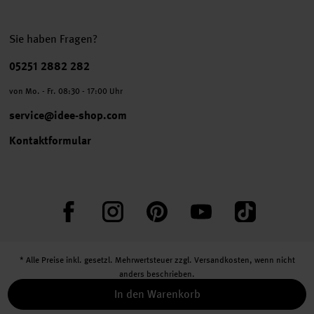
Sie haben Fragen?
Telefonnummer
05251 2882 282
von Mo. - Fr. 08:30 - 17:00 Uhr
service@idee-shop.com
Kontaktformular
Facebook
Instagram
Pinterest
YouTube
TikTok
* Alle Preise inkl. gesetzl. Mehrwertsteuer zzgl.
Versandkosten
, wenn nicht
anders beschrieben.
** Jede:r Abonnent:in erhält bei erstmaliger Anmeldung für unseren Newsletter
In den Warenkorb
einen 10 % Rabatt-Gutschein für unseren Online-Shop.