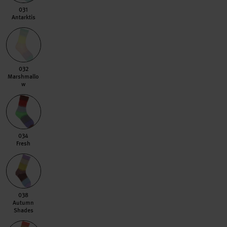
031 Antarktis
031
Antarktis
032 Marshmallow
032
Marshmallo
w
034 Fresh
034
Fresh
038 Autumn Shades
038
Autumn
Shades