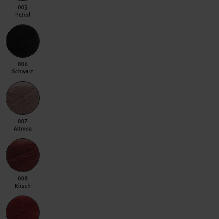
005 Petrol
005
Petrol
006 Schwarz
006
Schwarz
007 Altrosa
007
Altrosa
008 Kirsch
008
Kirsch