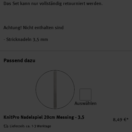
Das Set kann nur vollständig retourniert werden.
Achtung! Nicht enthalten sind
- Stricknadeln 3,5 mm
Passend dazu
Auswählen
KnitPro Nadelspiel 20cm Me
KnitPro Nadelspiel 20cm Messing - 3,5
Einzelpre
8,49 €*
Lieferzeit: ca. 1-3 Werktage