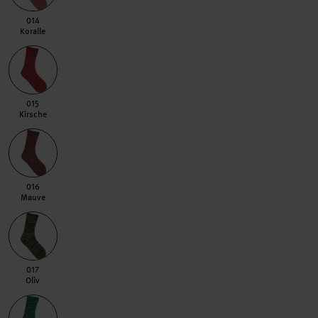
014 Koralle
014
Koralle
015 Kirsche
015
Kirsche
016 Mauve
016
Mauve
017 Oliv
017
Oliv