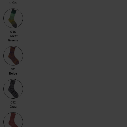
Grün
036 Forest Greens
036
Forest
Greens
011 Beige
011
Beige
012 Grau
012
Grau