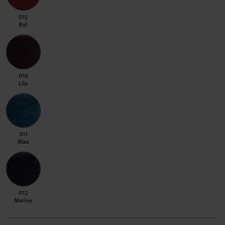
015 Rot
015
Rot
010 Lila
010
Lila
011 Blau
011
Blau
012 Marine
012
Marine