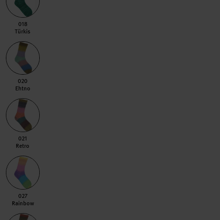
018 Türkis
018
Türkis
020 Ehtno
020
Ehtno
021 Retro
021
Retro
027 Rainbow
027
Rainbow