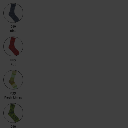
019 Blau
019
Blau
009 Rot
009
Rot
039 Fresh Limes
039
Fresh Limes
010 Grün
010