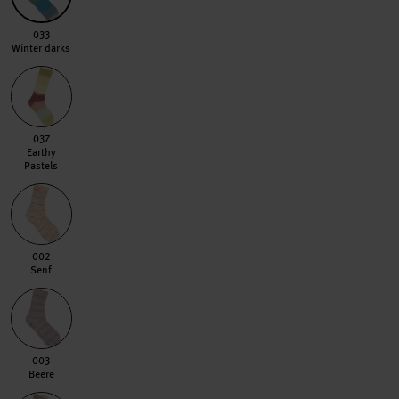
033 Winter darks
033
Winter darks
037 Earthy Pastels
037
Earthy
Pastels
002 Senf
002
Senf
003 Beere
003
Beere