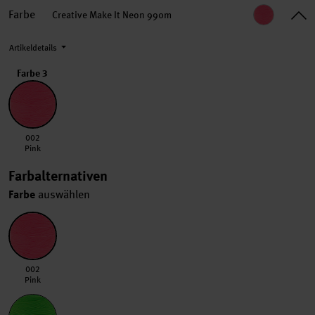
Farbe
Creative Make It Neon 990m
Artikeldetails
Farbe 3
002 Pink
002
Pink
Farbalternativen
Farbe
auswählen
002 Pink
002
Pink