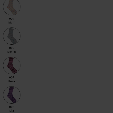
004 Multi
004
Multi
005 Denim
005
Denim
007 Rosa
007
Rosa
008 Lila
008
Lila