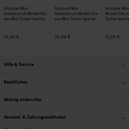
Strickset Mini
Strickset Mini
Strickset Min
Dreieckstuch Modell 01a
Dreieckstuch Modell 02a
Modell 03a a
aus Mini Tücher Special
aus Mini Tücher Special
Tücher Specia
55,99 €
26,99 €
17,99 €
Hilfe & Service
Rechtliches
Vertrag widerrufen
Versand- & Zahlungsmethoden