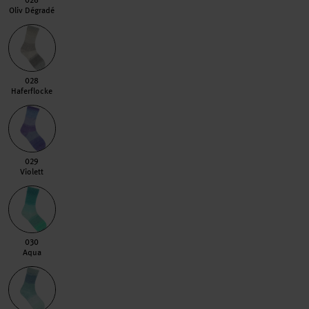
026
Oliv Dégradé
028 Haferflocke
028
Haferflocke
029 Violett
029
Violett
030 Aqua
030
Aqua