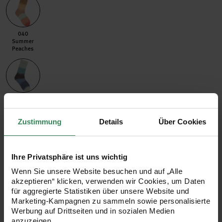
040 Summer Peaches
040
Summer
Peaches
035 Bay Blues
035
Bay Blues
Zustimmung
Details
Über Cookies
Farbe
Essentials Baby Alpaca Loves Silk 25g 200m
Ihre Privatsphäre ist uns wichtig
Artikeldetails
Wenn Sie unsere Website besuchen und auf „Alle
akzeptieren“ klicken, verwenden wir Cookies, um Daten
Farbe 2
für aggregierte Statistiken über unsere Website und
Marketing-Kampagnen zu sammeln sowie personalisierte
Werbung auf Drittseiten und in sozialen Medien
anzuzeigen.