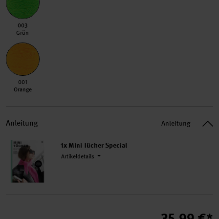
003 Grün
003
Grün
001 Orange
001
Orange
Anleitung
Anleitung
1x Mini Tücher Special
Artikeldetails
35,99 €*