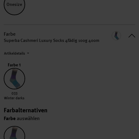
Onesize
Farbe
Superba Cashmeri Luxury Socks 4fädig 100g 400m
Artikeldetails
Farbe 1
033 Winter darks
033
Winter darks
Farbalternativen
Farbe
auswählen