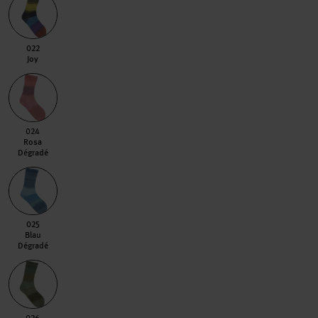
022 Joy
022
Joy
024 Rosa Dégradé
024
Rosa
Dégradé
025 Blau Dégradé
025
Blau
Dégradé
026 Oliv Dégradé