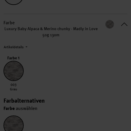
Farbe
Luxury Baby Alpaca & Merino chunky - Madly in Love
50g 130m
Artikeldetails
Farbe 1
003 Grau
003
Grau
Farbalternativen
Farbe
auswählen