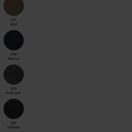
011 Zimt
011
Zimt
008 Marine
008
Marine
004 Anthrazit
004
Anthrazit
005 Schwarz
005
Schwarz