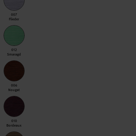
007 Flieder
007
Flieder
012 Smaragd
012
Smaragd
006 Nougat
006
Nougat
010 Bordeaux
010
Bordeaux