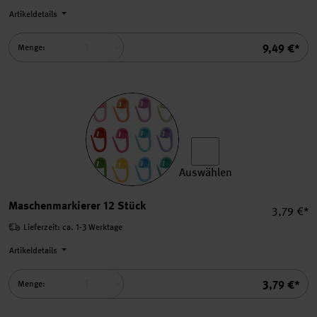
Artikeldetails
Summe
9,49 €*
Menge:
Auswählen
Maschenmarkierer 12 Stück
Maschenmarkierer 12 Stück
Einzelpre
3,79 €*
Lieferzeit: ca. 1-3 Werktage
Artikeldetails
Summe
3,79 €*
Menge: