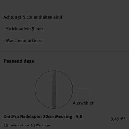
Achtung! Nicht enthalten sind
-
Stricknadeln 5 mm
- Maschenmarkierer
Passend dazu
Auswählen
KnitPro Nadelspiel 20cm Me
KnitPro Nadelspiel 20cm Messing - 5,0
Einzelpre
9,49 €*
Lieferzeit: ca. 1-3 Werktage