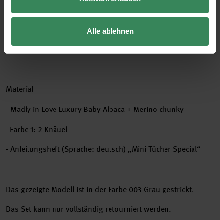
Größen
Alle ablehnen
34x110cm
Material
- Madly in Love Luxury Baby Alpaca + Merino chunky
Farbe 1: 2 Knäuel
- Anleitungsheft (Sprache: deutsch) „
Mini Tücher Special
“
Das gezeigte Modell ist in der Farbe 003 Grau gestrickt.
Das Set kann nur vollständig retourniert werden.