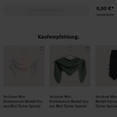
0,00 €*
In den Warenkorb
Gesamtpreis
Kaufempfehlung
cial
l 11 aus Mini Tücher Special
Strickset Mini Dreieckstuch Modell 01a aus Mini Tücher Special
Strickset Mini Dreieckstuch Modell 02
Strickset Mi
set
set
set
Strickset Mini
Strickset Mini
Strickset Min
Dreieckstuch Modell 01a
Dreieckstuch Modell 02a
Modell 03a a
aus Mini Tücher Special
aus Mini Tücher Special
Tücher Specia