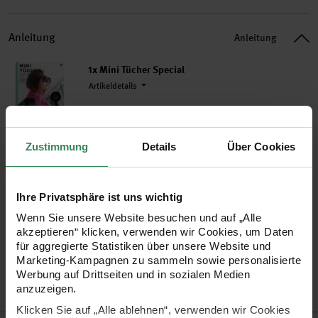
Anleitung
Anleitung
1x Mini Tücher Special
Artikeldetails
Zustimmung
Details
Über Cookies
29,99 €*
inkl. MwSt. / zzgl. Versandkosten
Ihre Privatsphäre ist uns wichtig
Wenn Sie unsere Website besuchen und auf „Alle
akzeptieren“ klicken, verwenden wir Cookies, um Daten
für aggregierte Statistiken über unsere Website und
Marketing-Kampagnen zu sammeln sowie personalisierte
Versand­kosten­frei
Kauf auf Rechnung
Kosten­lose Filial­
Werbung auf Drittseiten und in sozialen Medien
ab 34,99 €
rückgabe
anzuzeigen.
Klicken Sie auf „Alle ablehnen“, verwenden wir Cookies