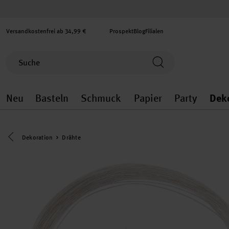
Versandkostenfrei ab 34,99 €
Prospekt
Blog
Filialen
Neu
Basteln
Schmuck
Papier
Party
Dek
Neu general.openMenu
Basteln general.openMenu
Schmuck general.ope
Papier gener
Party
Eine Kategorie zurück navigieren
Dekoration
Drähte