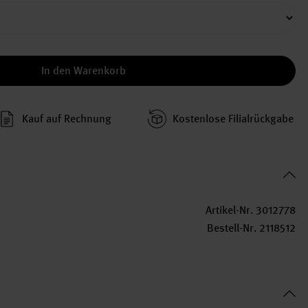
In den Warenkorb
Kauf auf Rechnung
Kosten­lose Filial­rückgabe
Artikel-Nr.
3012778
Bestell-Nr.
2118512