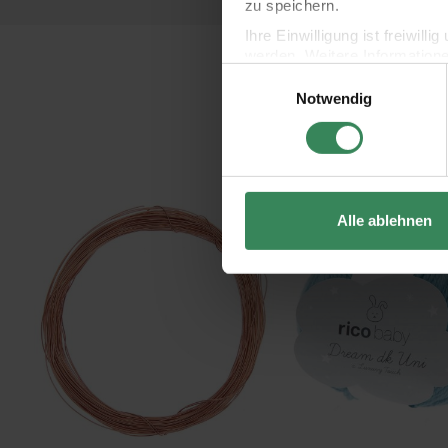
zu speichern.
Ihre Einwilligung ist freiwil
werden. Weitere Information
Einwilligungsauswahl
Datenschutzerklärung.
Notwendig
Impressum
Datenschutz
Kupferdraht
Rico Baby Dream dk uni
Alle ablehnen