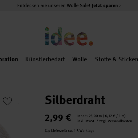
Entdecken Sie unseren Wolle Sale!
Jetzt sparen
oration
Künstlerbedarf
Wolle
Stoffe & Sticke
nMenu
al.openMenu
 general.openMenu
Dekoration general.openMenu
Künstlerbedarf general.
Wolle general.o
Silberdraht
2,99 €
Inhalt:
25,00 m
(
0,12 €
/ 1 m)
inkl. MwSt. / zzgl. Versandkosten
Lieferzeit: ca. 1-3 Werktage