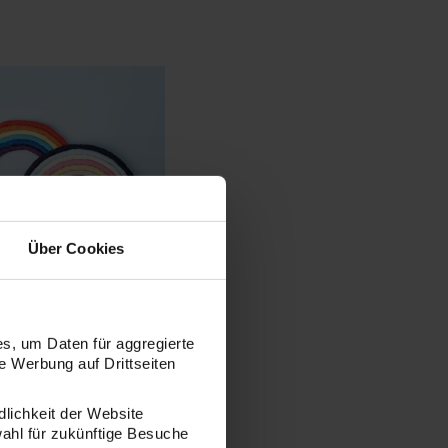
Über Cookies
nleitung Woll-
ogen
s, um Daten für aggregierte
 Werbung auf Drittseiten
dlichkeit der Website
wahl für zukünftige Besuche