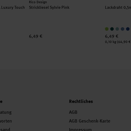
Hersteller:
Rico Design
A Luxury Touch
Strickliesel Sylvie Pink
Lackdraht 0,5
6,49 €
6,49 €
Inhalt:
0,10 kg
(64,90 € 
ce
Rechtliches
ratung
AGB
worten
AGB Geschenk-Karte
rsand
Impressum