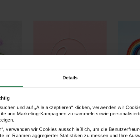
Details
chtig
Bastelanleitung Wanddeko
Bastela
otten
mit Strickschläuchen
Regenb
uchen und auf „Alle akzeptieren“ klicken, verwenden wir Cookie
site und Marketing-Kampagnen zu sammeln sowie personalisierte
ker
zeigen.
en“, verwenden wir Cookies ausschließlich, um die Benutzerfreun
ite im Rahmen aggregierter Statistiken zu messen und Ihre Aus