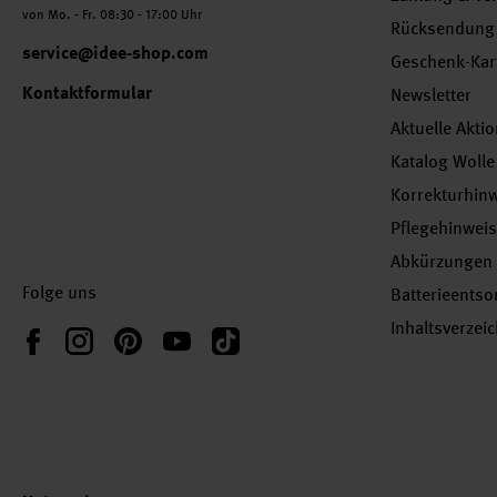
von Mo. - Fr. 08:30 - 17:00 Uhr
Rücksendung
service@idee-shop.com
Geschenk-Kar
Kontaktformular
Newsletter
Aktuelle Akti
Katalog Wolle
Korrekturhin
Pflegehinwei
Abkürzungen
Folge uns
Batterieents
Inhaltsverzei
Instagram
Pinterest
YouTube
TikTok
Facebook