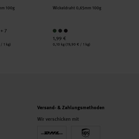
mm 100g
Wickeldraht 0,65mm 100g
+ 7
1,99 €
Inhalt:
/ 1 kg)
0,10 kg
(19,90 € / 1 kg)
Versand- & Zahlungsmethoden
Wir verschicken mit