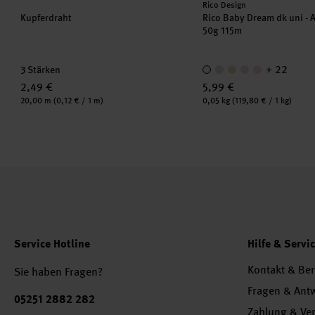
Hersteller:
Rico Design
Kupferdraht
Rico Baby Dream dk uni - 
50g 115m
+ 22
3 Stärken
2,49 €
5,99 €
Inhalt:
Inhalt:
20,00 m
(0,12 € / 1 m)
0,05 kg
(119,80 € / 1 kg)
Service Hotline
Hilfe & Servi
Kontakt & Be
Sie haben Fragen?
Fragen & Ant
Telefonnummer
05251 2882 282
Zahlung & Ve