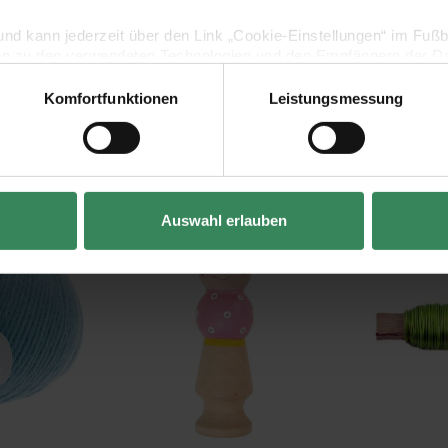
lig und kann jederzeit über den Link „Cookie-Einstellungen“ im Fuß
en zu den verwendeten Technologien und den Empfängern der Dat
Komfortfunktionen
Leistungsmessung
Vertrag widerrufen
Kaufempfehlung
 - A Luxury Touch
Strickliesel Sylvie Pink
Lackdraht 0
Auswahl erlauben