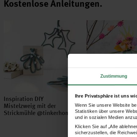
Kostenlose Anleitungen.
Zustimmung
Ihre Privatsphäre ist uns wi
Inspiration DIY
Bastelanleitung
Mistelzweig mit der
Blumenbouquet pl
Wenn Sie unsere Website bes
Statistiken über unsere Web
Strickmühle @tinkerhome
mit dem Cricut Ma
und in sozialen Medien anzu
Klicken Sie auf „Alle ablehn
sicherzustellen, die Reichwe