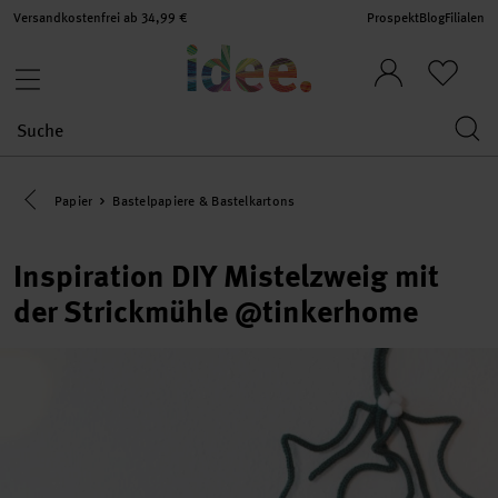
Versandkostenfrei ab 34,99 €
Prospekt
Blog
Filialen
Eine Kategorie zurück navigieren
Papier
Bastelpapiere & Bastelkartons
Inspiration DIY Mistelzweig mit
der Strickmühle @tinkerhome