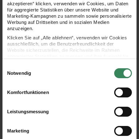
akzeptieren“ klicken, verwenden wir Cookies, um Daten
für aggregierte Statistiken über unsere Website und
Marketing-Kampagnen zu sammeln sowie personalisierte
Werbung auf Drittseiten und in sozialen Medien
anzuzeigen.
Klicken Sie auf „Alle ablehnen“, verwenden wir Cookies
ausschließlich, um die Benutzerfreundlichkeit der
Website sicherzustellen, die Reichweite im Rahmen
aggregierter Statistiken zu messen und Ihre Auswahl für
zukünftige Besuche zu speichern.
Einwilligungsauswahl
Ihre Einwilligung ist freiwillig und kann jederzeit über den
Notwendig
Link „Cookie-Einstellungen“ im Fußbereich der Seite
widerrufen werden. Weitere Informationen zu den
Auswählen
verwendeten Technologien und den Empfängern der
Komfortfunktionen
Strickmühle mit Klemmgewi
Daten finden Sie in unserer Datenschutzerklärung.
Strickmühle mit Klemmgewicht
Einzelpreis
22,99 €*
Impressum
Datenschutz
Vertrag widerrufen
Leistungsmessung
Lieferzeit: ca. 1-3 Werktage
Artikeldetails
Marketing
Summe
22,99 €*
Menge: