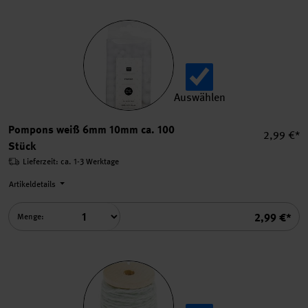
Auswählen
Pompons weiß 6mm 10mm ca
Pompons weiß 6mm 10mm ca. 100
Einzelpre
2,99 €*
Stück
Lieferzeit: ca. 1-3 Werktage
Artikeldetails
Summe
2,99 €*
Menge: