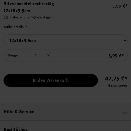
Ritzschachtel rechteckig -
Einzelpre
5,99 €*
12x18x3,5cm
Lieferzeit: ca. 1-3 Werktage
Artikeldetails
Summe
5,99 €*
Menge:
42,25 €*
In den Warenkorb
Gesamtpreis
Hilfe & Service
Rechtliches