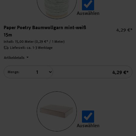
Auswählen
Paper Poetry Baumwollgarn
Paper Poetry Baumwollgarn mint-weiß
Einzelpre
4,29 €*
15m
Inhalt:
15,00 Meter
(0,29 €* / 1 Meter)
Lieferzeit: ca. 1-3 Werktage
Artikeldetails
Summe
4,29 €*
Menge:
Auswählen
Ritzschachtel rechteckig au