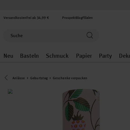
Versandkostenfrei ab 34,99 €
Prospekt
Blog
Filialen
Neu
Basteln
Schmuck
Papier
Party
Dek
Neu general.openMenu
Basteln general.openMenu
Schmuck general.ope
Papier gener
Party
Eine Kategorie zurück navigieren
Anlässe
Geburtstag
Geschenke verpacken