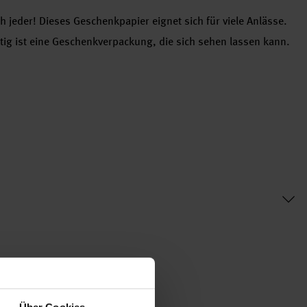
h jeder! Dieses Geschenkpapier eignet sich für viele Anlässe.
rtig ist eine Geschenkverpackung, die sich sehen lassen kann.