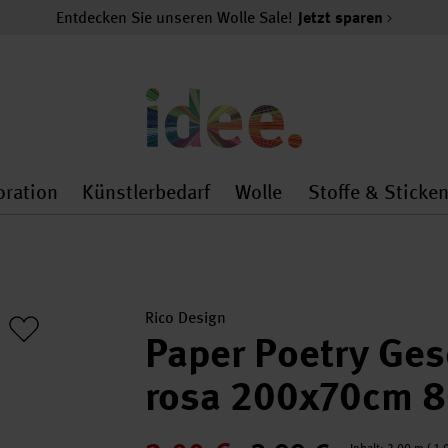
Entdecken Sie unseren Wolle Sale!
Jetzt sparen
oration
Künstlerbedarf
Wolle
Stoffe & Sticke
nMenu
al.openMenu
 general.openMenu
Dekoration general.openMenu
Künstlerbedarf general.
Wolle general.o
Rico Design
Paper Poetry Ge
rosa 200x70cm 