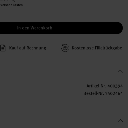
00 €
/ 1 m)
. Versandkosten
In den Warenkorb
Kauf auf Rechnung
Kosten­lose Filial­rückgabe
Artikel-Nr.
400394
Bestell-Nr.
3502464