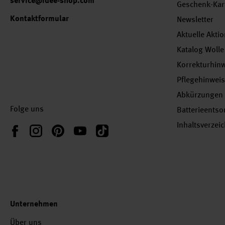
service@idee-shop.com
Geschenk-Kar
Kontaktformular
Newsletter
Aktuelle Akti
Katalog Wolle
Korrekturhin
Pflegehinwei
Abkürzungen
Folge uns
Batterieents
Inhaltsverzei
Instagram
Pinterest
YouTube
TikTok
Facebook
Unternehmen
Über uns