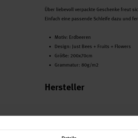
Über liebevoll verpackte Geschenke freut sic
Einfach eine passende Schleife dazu und fe
Motiv: Erdbeeren
Design: Just Bees + Fruits + Flowers
Größe: 200x70cm
Grammatur: 80g/m2
Hersteller