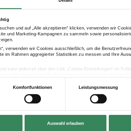
Details
chtig
Kaufempfehlung
uchen und auf „Alle akzeptieren“ klicken, verwenden wir Cookie
site und Marketing-Kampagnen zu sammeln sowie personalisierte
zeigen.
m 80g/m²
kpapier Erdbeeren schwarz 200x70cm 80g/m²
Paper Poetry Geschenkpapier Bienen 200x70cm 
Paper Poetr
en“, verwenden wir Cookies ausschließlich, um die Benutzerfreun
ite im Rahmen aggregierter Statistiken zu messen und Ihre Aus
lig und kann jederzeit über den Link „Cookie-Einstellungen“ im Fuß
en zu den verwendeten Technologien und den Empfängern der Dat
Komfortfunktionen
Leistungsmessung
Vertrag widerrufen
Hersteller:
Hersteller:
Rico Design
Rico Design
Auswahl erlauben
ier Erdbeeren
Paper Poetry Geschenkpapier Bienen
Paper Poetry 
²
200x70cm 80g/m²
rosa 200x70c