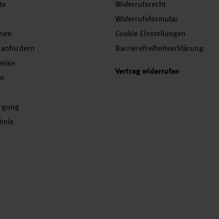
te
Widerrufsrecht
Widerrufsformular
onen
Cookie Einstellungen
 anfordern
Barrierefreiheitserklärung
weise
Vertrag widerrufen
se
orgung
chnis