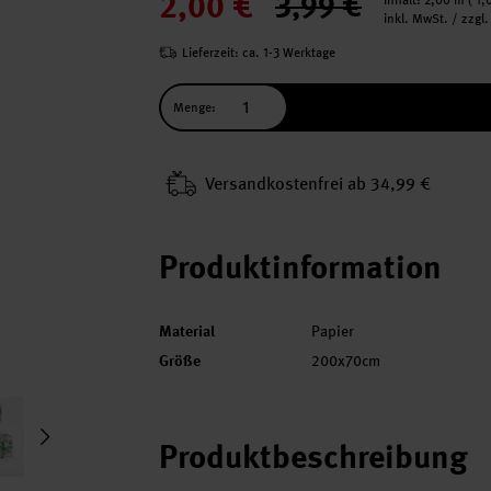
2,00 €
3,99 €
Inhalt:
2,00 m
(
1,
inkl. MwSt. / zzgl
Lieferzeit: ca. 1-3 Werktage
Menge:
Versand­kosten­frei ab 34,99 €
Produktinformation
Material
Papier
Größe
200x70cm
Produktbeschreibung