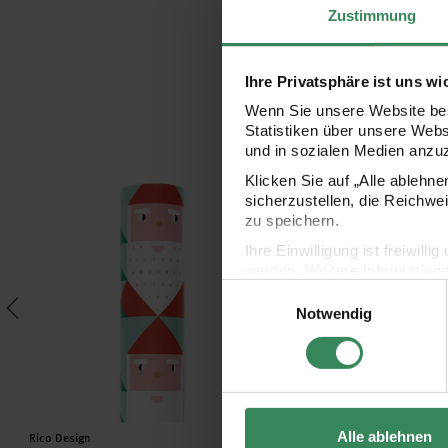
Zustimmung
Ihre Privatsphäre ist uns wi
Wenn Sie unsere Website bes
Statistiken über unsere Web
und in sozialen Medien anzu
Klicken Sie auf „Alle ablehn
 Merry Christmas groß 12x18cm 4 Stück
Paper Poetry Geschenkpapier Weihnachtsmann & Tannen 7
Paper Poetry Geschenk
sicherzustellen, die Reichwe
zu speichern.
Ihre Einwilligung ist freiwil
werden. Weitere Information
Einwilligungsauswahl
Datenschutzerklärung.
Notwendig
Impressum
Datenschutz
Hersteller:
Hersteller:
Alle ablehnen
Rico Design
Rico Design