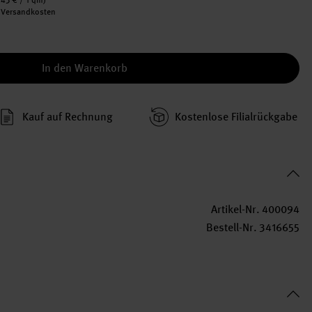
,43 €
/ 1 qm)
. Versandkosten
In den Warenkorb
Kauf auf Rechnung
Kosten­lose Filial­rückgabe
Artikel-Nr.
400094
Bestell-Nr.
3416655