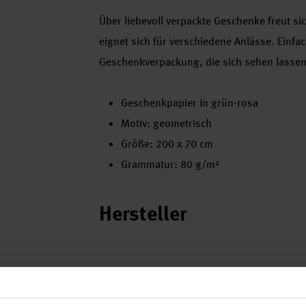
Über liebevoll verpackte Geschenke freut s
eignet sich für verschiedene Anlässe. Einfac
Geschenkverpackung, die sich sehen lassen
Geschenkpapier in grün-rosa
Motiv: geometrisch
Größe: 200 x 70 cm
Grammatur: 80 g/m²
Hersteller