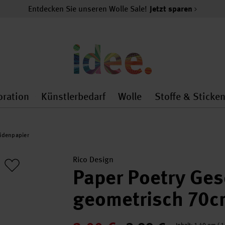
Entdecken Sie unseren Wolle Sale!
Jetzt sparen
oration
Künstlerbedarf
Wolle
Stoffe & Sticke
nMenu
al.openMenu
 general.openMenu
Dekoration general.openMenu
Künstlerbedarf general.
Wolle general.o
idenpapier
Rico Design
Paper Poetry Ge
geometrisch 70