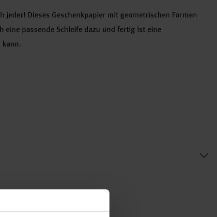
ich jeder! Dieses Geschenkpapier mit geometrischen Formen
h eine passende Schleife dazu und fertig ist eine
 kann.