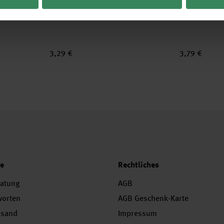
er Streifen
Paper Poetry Geschenktüte Orangen
Paper Poetry 
18x26x12cm
Weihnachtsma
3,29 €
3,79 €
ce
Rechtliches
ratung
AGB
worten
AGB Geschenk-Karte
rsand
Impressum