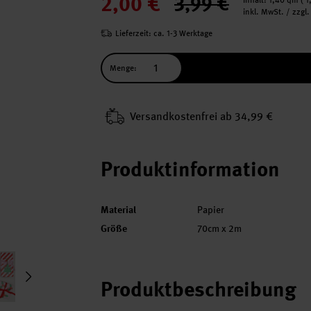
2,00 €
3,99 €
Inhalt:
1,40 qm
(
1
inkl. MwSt. / zzgl
Lieferzeit: ca. 1-3 Werktage
Menge:
Versand­kosten­frei ab 34,99 €
Produktinformation
Material
Papier
Größe
70cm x 2m
Produktbeschreibung