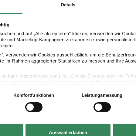
Details
chtig
uchen und auf „Alle akzeptieren“ klicken, verwenden wir Cookie
Kaufempfehlung
site und Marketing-Kampagnen zu sammeln sowie personalisierte
zeigen.
en“, verwenden wir Cookies ausschließlich, um die Benutzerfreun
0cm 2m 80g/m²
papier Streifen rot-weiß 70cm 2m 80g/m²
Paper Poetry Geschenktüte Orangen 18x26x12cm
Paper Poetr
ite im Rahmen aggregierter Statistiken zu messen und Ihre Aus
lig und kann jederzeit über den Link „Cookie-Einstellungen“ im Fuß
en zu den verwendeten Technologien und den Empfängern der Dat
Komfortfunktionen
Leistungsmessung
Vertrag widerrufen
Hersteller:
Hersteller:
Auswahl erlauben
Rico Design
Rico Design