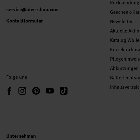
Rücksendung
service@idee-shop.com
Geschenk-Kar
Kontaktformular
Newsletter
Aktuelle Akti
Katalog Wolle
Korrekturhin
Pflegehinwei
Abkürzungen
Folge uns
Batterieents
Inhaltsverzei
Instagram
Pinterest
YouTube
TikTok
Facebook
Unternehmen