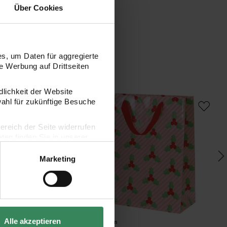
Über Cookies
s, um Daten für aggregierte
 Werbung auf Drittseiten
dlichkeit der Website
y Geschenktüte Weihnachtsmann 26x32x12cm
Paper Poetry Geschenktüte Ilex 26x32x
Pa
wahl für zukünftige Besuche
bereich der Seite widerrufen
en finden Sie in unserer
Marketing
Hersteller:
Her
Alle akzeptieren
Rico Design
Ric