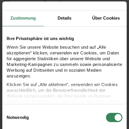
Stiftart
Pigment Liner
Stiftspitze
Finelinerspitze
Zustimmung
Details
Über Cookies
Artikel-Nr.
3907874
Bestell-Nr.
3732885
Ihre Privatsphäre ist uns wichtig
Wenn Sie unsere Website besuchen und auf „Alle
akzeptieren“ klicken, verwenden wir Cookies, um Daten
Produktbeschreibung
für aggregierte Statistiken über unsere Website und
Marketing-Kampagnen zu sammeln sowie personalisierte
Pigma Micron Fineliner sind mit wasserfester,
Werbung auf Drittseiten und in sozialen Medien
anzuzeigen.
pigmentbasierter Archivtinte ausgestattet, die dauerhaft,
Klicken Sie auf „Alle ablehnen“, verwenden wir Cookies
lichtecht und pH-neutral ist. Die Tinte schlägt nicht durch,
ausschließlich, um die Benutzerfreundlichkeit der
trocknet schnell und ist in der Strichstärke dauerhaft stabil.
Website sicherzustellen, die Reichweite im Rahmen
aggregierter Statistiken zu messen und Ihre Auswahl für
Jede Stiftspitze ist mit einer Metallhülse verstärkt und eignet
zukünftige Besuche zu speichern.
Einwilligungsauswahl
sich dadurch ideal für den Einsatz mit Linealen und
Ihre Einwilligung ist freiwillig und kann jederzeit über den
Notwendig
Schablonen.
Link „Cookie-Einstellungen“ im Fußbereich der Seite
widerrufen werden. Weitere Informationen zu den