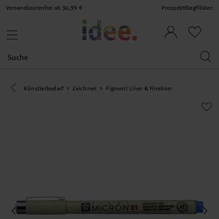
Versandkostenfrei ab 34,99 €
Prospekt
Blog
Filialen
Eine Kategorie zurück navigieren
Künstlerbedarf
Zeichnen
Pigment Liner & Fineliner