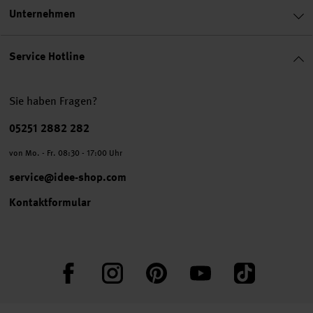
Unternehmen
Service Hotline
Sie haben Fragen?
Telefonnummer
05251 2882 282
von Mo. - Fr. 08:30 - 17:00 Uhr
service@idee-shop.com
Kontaktformular
Facebook
Instagram
Pinterest
YouTube
TikTok