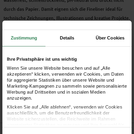
wasserfest, schnelltrocknend, pH-neutral und druckt nicht
durch das Papier. Damit eignen sich die Fineliner ideal für
technische Zeichnungen, Illustrationen und kreative Projekte.
Zustimmung
Details
Über Cookies
- Strichbreite: 0,45mm
- Farben: Schwarz, Rot, Blau, Grün, Braun, Lila, Orange, Rosa
Ihre Privatsphäre ist uns wichtig
und Sepia
Wenn Sie unsere Website besuchen und auf „Alle
akzeptieren“ klicken, verwenden wir Cookies, um Daten
für aggregierte Statistiken über unsere Website und
- wasserfest
Marketing-Kampagnen zu sammeln sowie personalisierte
Werbung auf Drittseiten und in sozialen Medien
- lichttrocknend
anzuzeigen.
Klicken Sie auf „Alle ablehnen“, verwenden wir Cookies
- schnell trocknend
ausschließlich, um die Benutzerfreundlichkeit der
Website sicherzustellen, die Reichweite im Rahmen
aggregierter Statistiken zu messen und Ihre Auswahl für
Hersteller
zukünftige Besuche zu speichern.