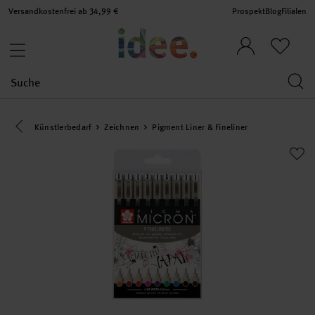
Versandkostenfrei ab 34,99 €
Prospekt
Blog
Filialen
Eine Kategorie zurück navigieren
Künstlerbedarf
Zeichnen
Pigment Liner & Fineliner