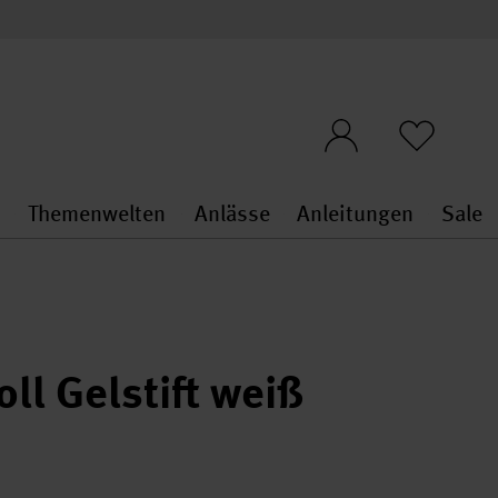
n
Themenwelten
Anlässe
Anleitungen
Sale
openMenu
penMenu
Stoffe & Sticken general.openMenu
Themenwelten general.openMen
Anlässe general.ope
Anleit
S
oll Gelstift weiß