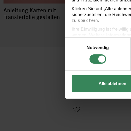
Klicken Sie auf „Alle ablehn
Anleitung Karten mit
sicherzustellen, die Reichwe
Transferfolie gestalten
zu speichern.
Ihre Einwilligung ist freiwil
werden. Weitere Information
Einwilligungsauswahl
Datenschutzerklärung.
Notwendig
Impressum
Datenschutz
Alle ablehnen
Gelly Roll Basic Gelstift weiß
Gelly Roll Stardust Glitt