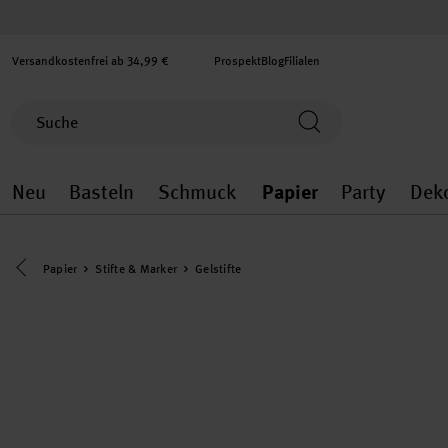
Versandkostenfrei ab 34,99 €
Prospekt
Blog
Filialen
Neu
Basteln
Schmuck
Papier
Party
Dek
Neu general.openMenu
Basteln general.openMenu
Schmuck general.ope
Papier gener
Party
Eine Kategorie zurück navigieren
Papier
Stifte & Marker
Gelstifte