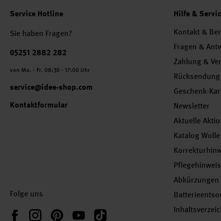
Service Hotline
Hilfe & Servi
Kontakt & Be
Sie haben Fragen?
Fragen & Ant
Telefonnummer
05251 2882 282
Zahlung & Ve
von Mo. - Fr. 08:30 - 17:00 Uhr
Rücksendung
service@idee-shop.com
Geschenk-Kar
Kontaktformular
Newsletter
Aktuelle Akti
Katalog Wolle
Korrekturhin
Pflegehinwei
Abkürzungen
Folge uns
Batterieents
Inhaltsverzei
Instagram
Pinterest
YouTube
TikTok
Facebook