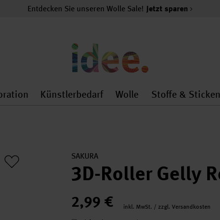
Entdecken Sie unseren Wolle Sale!
Jetzt sparen
oration
Künstlerbedarf
Wolle
Stoffe & Sticke
nMenu
al.openMenu
 general.openMenu
Dekoration general.openMenu
Künstlerbedarf general.
Wolle general.o
SAKURA
3D-Roller Gelly R
2,99 €
inkl. MwSt. / zzgl. Versandkosten