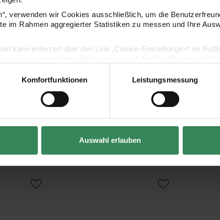
en“, verwenden wir Cookies ausschließlich, um die Benutzerfreun
ite im Rahmen aggregierter Statistiken zu messen und Ihre Aus
lig und kann jederzeit über den Link „Cookie-Einstellungen“ im Fuß
en zu den verwendeten Technologien und den Empfängern der Dat
Komfortfunktionen
Leistungsmessung
Vertrag widerrufen
Kaufempfehlung
Auswahl erlauben
er Gelstift
Gelly Roll Soufflé Gelstift Deco-Roller
Gelly Roll Met