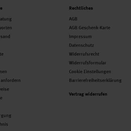
ce
Rechtliches
ratung
AGB
worten
AGB Geschenk-Karte
rsand
Impressum
Datenschutz
te
Widerrufsrecht
Widerrufsformular
onen
Cookie Einstellungen
 anfordern
Barrierefreiheitserklärung
weise
Vertrag widerrufen
se
orgung
chnis