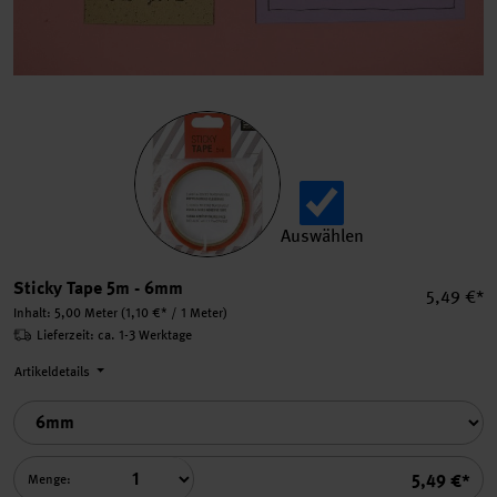
Auswählen
Sticky Tape 5m auswählen.
Sticky Tape 5m - 6mm
Einzelpre
5,49 €*
Inhalt:
5,00 Meter
(1,10 €* / 1 Meter)
Lieferzeit: ca. 1-3 Werktage
Artikeldetails
Summe
5,49 €*
Menge: