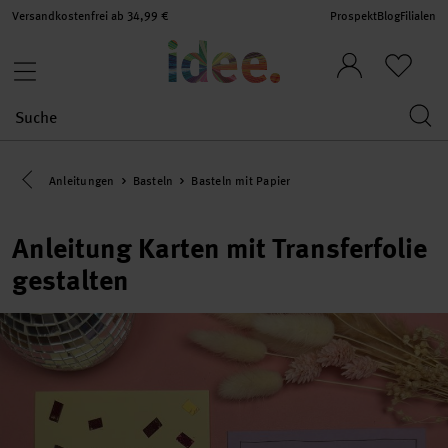
Versandkostenfrei ab 34,99 €
Prospekt
Blog
Filialen
Eine Kategorie zurück navigieren
Anleitungen
Basteln
Basteln mit Papier
Anleitung Karten mit Transferfolie
gestalten