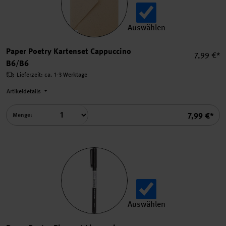
Auswählen
Paper Poetry Kartenset Cap
Paper Poetry Kartenset Cappuccino
Einzelpre
7,99 €*
B6/B6
Lieferzeit: ca. 1-3 Werktage
Artikeldetails
Summe
7,99 €*
Menge:
Auswählen
Paper Poetry Pigment Liner