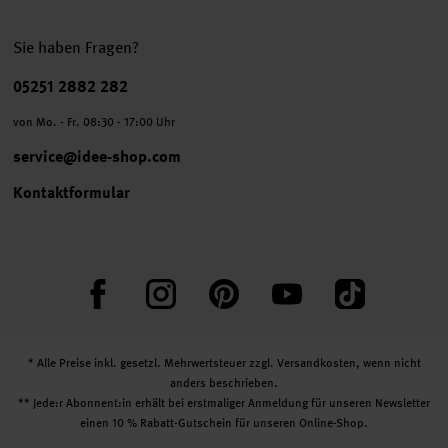
Sie haben Fragen?
Telefonnummer
05251 2882 282
von Mo. - Fr. 08:30 - 17:00 Uhr
service@idee-shop.com
Kontaktformular
Facebook
Instagram
Pinterest
YouTube
TikTok
* Alle Preise inkl. gesetzl. Mehrwertsteuer zzgl.
Versandkosten
, wenn nicht
anders beschrieben.
** Jede:r Abonnent:in erhält bei erstmaliger Anmeldung für unseren Newsletter
einen 10 % Rabatt-Gutschein für unseren Online-Shop.