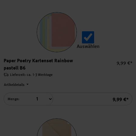
Auswählen
Paper Poetry Kartenset Rain
Paper Poetry Kartenset Rainbow
Einzelpre
9,99 €*
pastell B6
Lieferzeit: ca. 1-3 Werktage
Artikeldetails
Summe
9,99 €*
Menge: