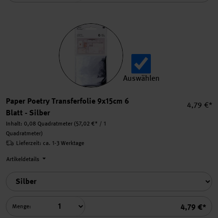
Auswählen
Paper Poetry Transferfolie 
Paper Poetry Transferfolie 9x15cm 6
Einzelpre
4,79 €*
Blatt - Silber
Inhalt:
0,08 Quadratmeter
(57,02 €* / 1
Quadratmeter)
Lieferzeit: ca. 1-3 Werktage
Artikeldetails
Summe
4,79 €*
Menge: