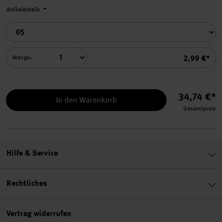
Artikeldetails
Summe
2,99 €*
Menge:
34,74 €*
In den Warenkorb
Gesamtpreis
Hilfe & Service
Rechtliches
Vertrag widerrufen