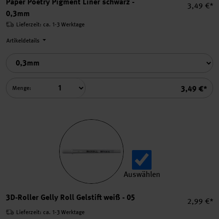
Paper Poetry Pigment Liner schwarz -
Einzelpre
3,49 €*
0,3mm
Lieferzeit: ca. 1-3 Werktage
Artikeldetails
Summe
3,49 €*
Menge:
Auswählen
3D-Roller Gelly Roll Gelstift
3D-Roller Gelly Roll Gelstift weiß - 05
Einzelpre
2,99 €*
Lieferzeit: ca. 1-3 Werktage