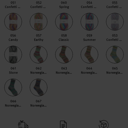
051
052
060
054
055
Confetti Fresh
Confetti Summer
Spring
Confetti Ocean
Confetti Romantic
056
057
058
059
053
Candy
Earthy
Classic
Summer
Confetti Spring
061
062
063
064
065
Stone
Norwegian Style Raspberry
Norwegian Style Forest
Norwegian Style Autumn
Norwegian Style Skies
066
067
Norwegian Style Winter
Norwegian Style Mountains