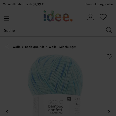
Versandkostenfrei ab 34,99 €
Prospekt
Blog
Filialen
Eine Kategorie zurück navigieren
Wolle
nach Qualität
Wolle - Mischungen