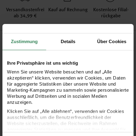
Versand­kosten­frei
Kauf auf Rechnung
Kosten­lose Filial­
ab 34,99 €
rückgabe
Produktinformation
Zustimmung
Details
Über Cookies
Material
50% Schurwolle, 25% Polyamid, 25% Viskose
Mulesing-free
Ja
Ihre Privatsphäre ist uns wichtig
Garnstärke
4ply
Wenn Sie unsere Website besuchen und auf „Alle
Grammatur
100g
akzeptieren“ klicken, verwenden wir Cookies, um Daten
Lauflänge in m
für aggregierte Statistiken über unsere Website und
420
Marketing-Kampagnen zu sammeln sowie personalisierte
Maschenprobe
30M und 42R = 10x10cm
Werbung auf Drittseiten und in sozialen Medien
Nadelstärke in mm
2 - 3 mm
anzuzeigen.
Verbrauch
Socken Gr. 38/42 = ca. 100g
Klicken Sie auf „Alle ablehnen“, verwenden wir Cookies
Pflegehinweise
ausschließlich, um die Benutzerfreundlichkeit der
Website sicherzustellen, die Reichweite im Rahmen
Mehr Informationen zu Pflegehinweisen
aggregierter Statistiken zu messen und Ihre Auswahl für
zukünftige Besuche zu speichern.