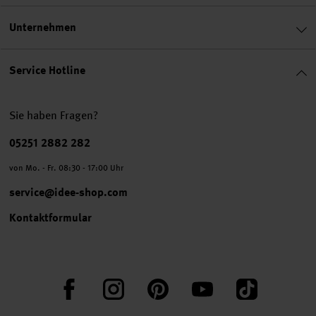
Unternehmen
Service Hotline
Sie haben Fragen?
Telefonnummer
05251 2882 282
von Mo. - Fr. 08:30 - 17:00 Uhr
service@idee-shop.com
Kontaktformular
Facebook
Instagram
Pinterest
YouTube
TikTok