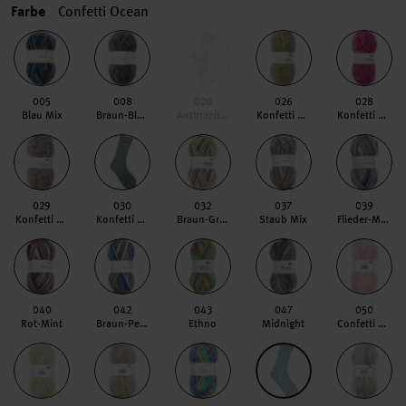
Farbe
Confetti Ocean
005
008
020
026
028
Blau Mix
Braun-Blau Mix
Anthrazit Mix
Konfetti Gelb
Konfetti Pink
029
030
032
037
039
Konfetti Grau
Konfetti Blau
Braun-Grün Mix
Staub Mix
Flieder-Mint
040
042
043
047
050
Rot-Mint
Braun-Petrol
Ethno
Midnight
Confetti Candy