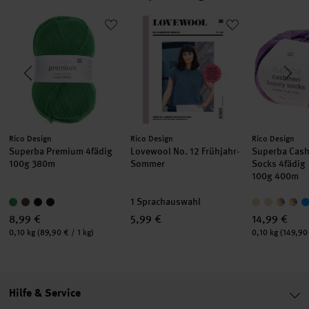
Superba Premium 4fädig
Lovewool No. 12 Frühjahr-Sommer
Superba Cas
Hersteller:
Hersteller:
Hersteller:
Rico Design
Rico Design
Rico Design
Superba Premium 4fädig
Lovewool No. 12 Frühjahr-
Superba Cash
100g 380m
Sommer
Socks 4fädig
100g 400m
1 Sprachauswahl
8,99 €
5,99 €
14,99 €
Inhalt:
Inhalt:
0,10 kg
(89,90 € / 1 kg)
0,10 kg
(149,90 
Hilfe & Service