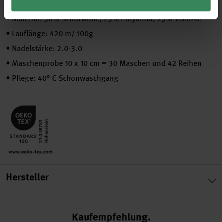
•
Material: 50% Schurwolle, 25% Polyamid, 25% Viskose
•
Lauflänge: 420 m/ 100g
•
Nadelstärke: 2.0-3.0
•
Maschenprobe 10 x 10 cm = 30 Maschen und 42 Reihen
•
Pflege: 40° C Schonwaschgang
Hersteller
Kaufempfehlung