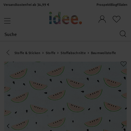
Versandkostenfrei ab 34,99 €
Prospekt
Blog
Filialen
Eine Kategorie zurück navigieren
Stoffe & Sticken
Stoffe
Stoffabschnitte
Baumwollstoffe