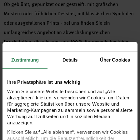
Ob geblümt, gepunktet oder gestreift, mit grafischen
Mustern oder fröhlichen Dessins, mit klassischen Symbolen
oder ausgefallenen Prints - bei uns finden Sie ein
umfangreiches Angebot an abwechslungsreichen
Druckstoffen, die allesamt aus 100 % Baumwolle bestehen.
Die Druckstoffe sind sowohl als Meterware als auch als große
und kleine Zuschnitte erhältlich. Alle Stoffe eignen sich
Zustimmung
Details
Über Cookies
hervorragend zum Nähen und Basteln und laden mit ihren
vielfältigen Motiven zum kreativen Gestalten ein. Lassen Sie
Ihre Privatsphäre ist uns wichtig
sich inspirieren!
Wenn Sie unsere Website besuchen und auf „Alle
akzeptieren“ klicken, verwenden wir Cookies, um Daten
für aggregierte Statistiken über unsere Website und
•
Druckstoff aus 100% Baumwolle, waschbar bei 30° C
Marketing-Kampagnen zu sammeln sowie personalisierte
•
Maße: 50x140 cm
Werbung auf Drittseiten und in sozialen Medien
anzuzeigen.
Tipp! Zum Aufbügeln das Bügelvlies (Art.Nr. 16141.00.00)
Klicken Sie auf „Alle ablehnen“, verwenden wir Cookies
verwenden.
ausschließlich, um die Benutzerfreundlichkeit der