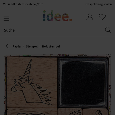
Versandkostenfrei ab 34,99 €
Prospekt
Blog
Filialen
Eine Kategorie zurück navigieren
Papier
Stempel
Holzstempel