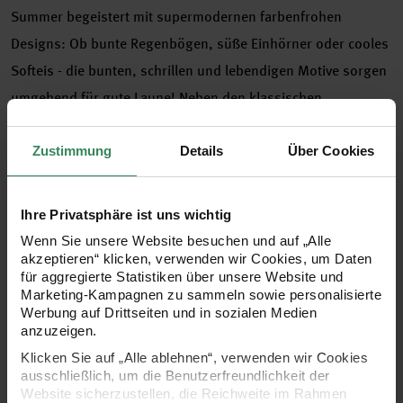
Summer begeistert mit supermodernen farbenfrohen
Designs: Ob bunte Regenbögen, süße Einhörner oder cooles
Softeis - die bunten, schrillen und lebendigen Motive sorgen
umgehend für gute Laune! Neben den klassischen
Papierprodukten wie Motivpapierblöcken, Notizbüchern,
Stempel- und Grußkartensets trumpft die Themenwelt auch
Zustimmung
Details
Über Cookies
mit niedlichen Radiergummis, bedruckten Bleistiften sowie
goldenen und silbernen Anspitzern auf - allesamt in einer
Ihre Privatsphäre ist uns wichtig
hochwertigen PVC Box verpackt. Darüber hinaus wird die
Wenn Sie unsere Website besuchen und auf „Alle
Themenwelt durch viele weitere Produkte im Magical Summer
akzeptieren“ klicken, verwenden wir Cookies, um Daten
für aggregierte Statistiken über unsere Website und
Design ergänzt: Die Palette reicht von Filofax-Produkten wie
Marketing-Kampagnen zu sammeln sowie personalisierte
Agenden, Stickern, Stickerbüchern, Tapes, Duo Pens,
Werbung auf Drittseiten und in sozialen Medien
anzuzeigen.
Textmarkern und Sticky Notes über hippes Paketklebeband
Klicken Sie auf „Alle ablehnen“, verwenden wir Cookies
bis hin zu Baumwoll-, Jersey- und beschichteten Stoffen mit
ausschließlich, um die Benutzerfreundlichkeit der
fröhlichen Gute-Laune-Prints - einfach magisch!
Website sicherzustellen, die Reichweite im Rahmen