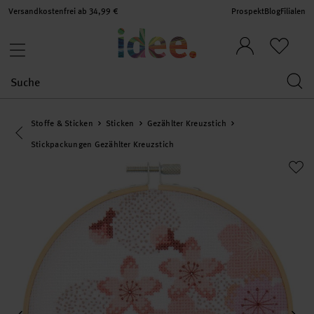
Versandkostenfrei ab 34,99 €
Prospekt
Blog
Filialen
Stoffe & Sticken
Sticken
Gezählter Kreuzstich
Eine Kategorie zurück navigieren
Stickpackungen Gezählter Kreuzstich
set