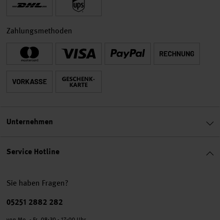
Zahlungsmethoden
Unternehmen
Service Hotline
Sie haben Fragen?
Telefonnummer
05251 2882 282
von Mo. - Fr. 08:30 - 17:00 Uhr