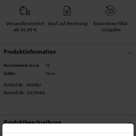
Versand­kosten­frei
Kauf auf Rechnung
Kosten­lose Filial­
ab 34,99 €
rückgabe
Produktinformation
Durchmesser in cm
15
Größe
15cm
Artikel-Nr.
100082
Bestell-Nr.
3439180
Produktbeschreibung