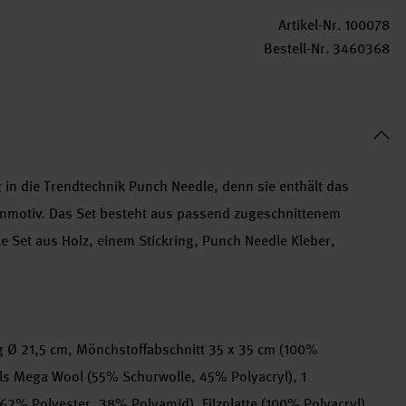
Artikel-Nr.
100078
Bestell-Nr.
3460368
g in die Trendtechnik Punch Needle, denn sie enthält das
tenmotiv. Das Set besteht aus passend zugeschnittenem
 Set aus Holz, einem Stickring, Punch Needle Kleber,
ng Ø 21,5 cm, Mönchstoffabschnitt 35 x 35 cm (100%
ls Mega Wool (55% Schurwolle, 45% Polyacryl), 1
62% Polyester, 38% Polyamid), Filzplatte (100% Polyacryl),