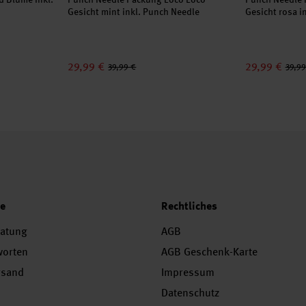
Gesicht mint inkl. Punch Needle
Gesicht rosa i
29,99 €
29,99 €
39,99 €
39,99
ce
Rechtliches
ratung
AGB
worten
AGB Geschenk-Karte
rsand
Impressum
Datenschutz