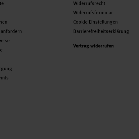
te
Widerrufsrecht
Widerrufsformular
onen
Cookie Einstellungen
 anfordern
Barrierefreiheitserklärung
weise
Vertrag widerrufen
se
orgung
chnis