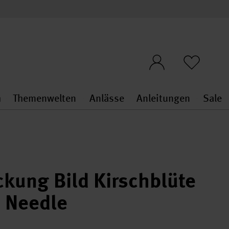
n
Themenwelten
Anlässe
Anleitungen
Sale
openMenu
penMenu
Stoffe & Sticken general.openMenu
Themenwelten general.openMen
Anlässe general.ope
Anleit
S
kung Bild Kirschblüte
h Needle