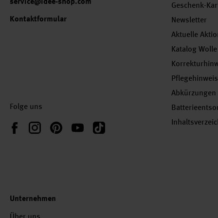
service@idee-shop.com
Geschenk-Kar
Kontaktformular
Newsletter
Aktuelle Akti
Katalog Wolle
Korrekturhin
Pflegehinwei
Abkürzungen
Folge uns
Batterieents
Inhaltsverzei
Instagram
Pinterest
YouTube
TikTok
Facebook
Unternehmen
Über uns