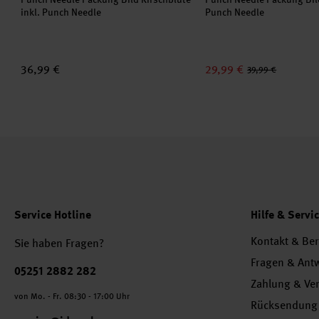
inkl. Punch Needle
Punch Needle
36,99 €
29,99 €
39,99 €
Service Hotline
Hilfe & Servi
Kontakt & Be
Sie haben Fragen?
Fragen & Ant
Telefonnummer
05251 2882 282
Zahlung & Ve
von Mo. - Fr. 08:30 - 17:00 Uhr
Rücksendung