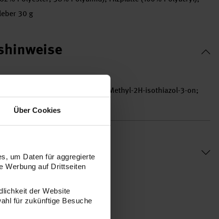
leber 30 g
tshinweise
ethyl-2H-isothiazol-3-on und 2-Methyl-2H-isothiazol-3-on;
che Reaktionen hervorrufen.
Über Cookies
s, um Daten für aggregierte
 Werbung auf Drittseiten
dlichkeit der Website
wahl für zukünftige Besuche