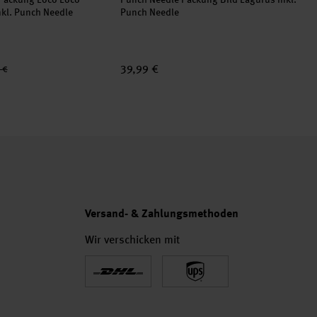
nkl. Punch Needle
Punch Needle
ink
39,99 €
39
 €
Versand- & Zahlungsmethoden
Wir verschicken mit