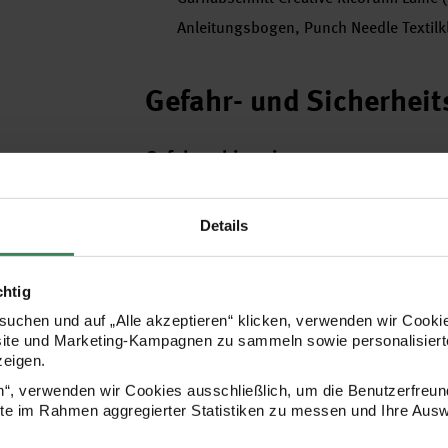
Anleitungsbogen, Punch Needle Textilk
Gefahr- und Sicherhei
Gefahrenhinweise
EUH208b - Enthält Gemisch aus: 5-Chlor-2-m
1,2-Benzisothiazol-3(2H)-on. Kann allergis
Details
chtig
Hersteller
uchen und auf „Alle akzeptieren“ klicken, verwenden wir Cookie
site und Marketing-Kampagnen zu sammeln sowie personalisierte
zeigen.
en“, verwenden wir Cookies ausschließlich, um die Benutzerfreun
ite im Rahmen aggregierter Statistiken zu messen und Ihre Aus