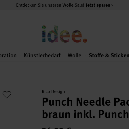
Entdecken Sie unseren Wolle Sale!
Jetzt sparen
oration
Künstlerbedarf
Wolle
Stoffe & Sticke
nMenu
al.openMenu
 general.openMenu
Dekoration general.openMenu
Künstlerbedarf general.
Wolle general.o
Rico Design
Punch Needle Pac
braun inkl. Punc