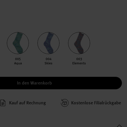
005
004
003
Aqua
Skies
Elements
In den Warenkorb
Kauf auf Rechnung
Kosten­lose Filial­rückgabe