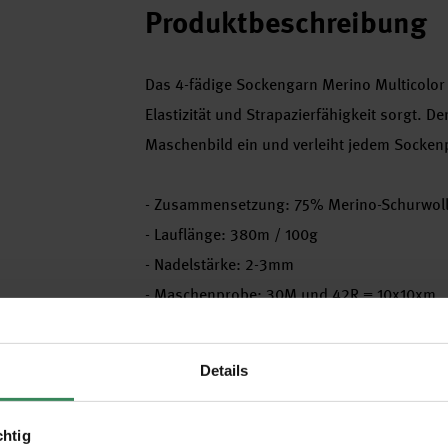
Produktbeschreibung
Das 4-fädige Sockengarn Merino Multicolor 
Elastizität und Strapazierfähigkeit sorgt. De
Maschenbild ein und verleiht jedem Socken
- Zusammensetzung: 75% Merino-Schurwol
- Lauflänge: 380m / 100g
- Nadelstärke: 2-3mm
- Maschenprobe: 30M und 42R = 10x10xm
- Verbrauch: Gr. 40 = 100g
- Pflege: 40 Grad Schonwaschgang
Details
chtig