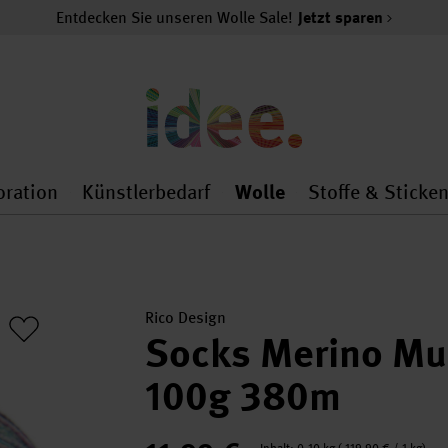
Entdecken Sie unseren Wolle Sale!
Jetzt sparen
oration
Künstlerbedarf
Wolle
Stoffe & Sticke
nMenu
al.openMenu
 general.openMenu
Dekoration general.openMenu
Künstlerbedarf general.
Wolle general.o
Rico Design
Socks Merino Mul
100g 380m