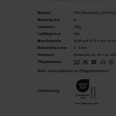
Material
75% Schurwolle, 25% Poly
Mulesing-free
Ja
Grammatur
100g
Lauflänge in m
380
Maschenprobe
30 M und 42 R = 10 x 10 cm
Nadelstärke in mm
2 - 3 mm
Verbrauch
Socken bis Gr. 46 = ca. 10
Pflegehinweise
Mehr Informationen zu Pflegehinweisen
Zertifizierung