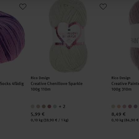
ry Socks 4fädig
Creative Chenillove Sparkle
Creative Pai
Hersteller:
Hersteller:
Rico Design
Rico Design
 Socks 4fädig
Creative Chenillove Sparkle
Creative Pain
100g 110m
100g 310m
+ 2
5,99 €
8,49 €
Inhalt:
Inhalt:
0,10 kg
(59,90 € / 1 kg)
0,10 kg
(84,90 € 