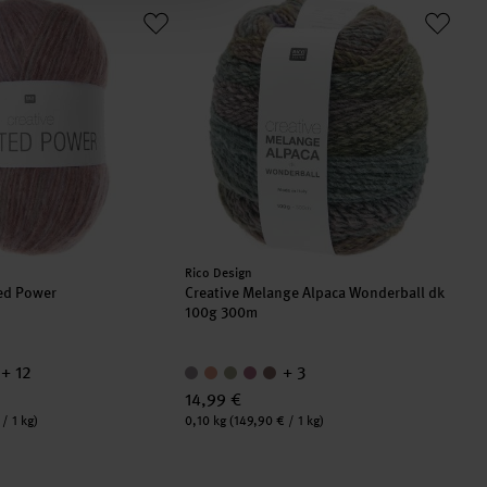
nted Power
Creative Melange Alpaca Wonderball dk
Hersteller:
Rico Design
ted Power
Creative Melange Alpaca Wonderball dk
100g 300m
+ 12
+ 3
14,99 €
Inhalt:
/ 1 kg)
0,10 kg
(149,90 € / 1 kg)