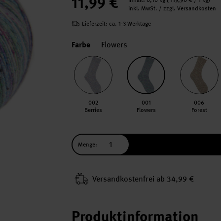
11,99 €
Inhalt:
0,10 kg
(
119,90 €
/ 1 kg)
inkl. MwSt. / zzgl. Versandkosten
Lieferzeit: ca. 1-3 Werktage
Farbe
Flowers
002
001
006
Berries
Flowers
Forest
Menge:
Versand­kosten­frei ab 34,99 €
Produktinformation