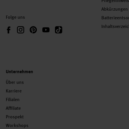
Pflegehinwei
Abkürzungen
Folge uns
Batterieents
Inhaltsverzei
Instagram
Pinterest
YouTube
TikTok
Facebook
Unternehmen
Über uns
Karriere
Filialen
Affiliate
Prospekt
Workshops