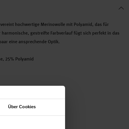
vereint hochwertige Merinowolle mit Polyamid, das für
r harmonische, gestreifte Farbverlauf fügt sich perfekt in das
paar eine ansprechende Optik.
le, 25% Polyamid
Über Cookies