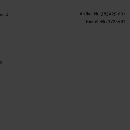
Artikel-Nr.
383429.001
amid
Bestell-Nr.
3725481
0g