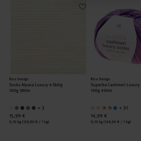
Socks Alpaca Luxury 4-fädig
Superba Cashmeri Luxu
Hersteller:
Hersteller:
Rico Design
Rico Design
Socks Alpaca Luxury 4-fädig
Superba Cashmeri Luxury
100g 380m
100g 400m
+ 3
+ 31
15,99 €
14,99 €
Inhalt:
Inhalt:
0,10 kg
(159,90 € / 1 kg)
0,10 kg
(149,90 € / 1 kg)