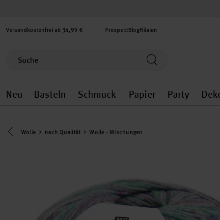
Versandkostenfrei ab 34,99 €
Prospekt
Blog
Filialen
Neu
Basteln
Schmuck
Papier
Party
Dek
Neu general.openMenu
Basteln general.openMenu
Schmuck general.ope
Papier gener
Party
Eine Kategorie zurück navigieren
Wolle
nach Qualität
Wolle - Mischungen